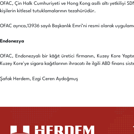
OFAC, Çin Halk Cumhuriyeti ve Hong Kong asıllı altı yetkiliyi SDN
kişilerin kitlesel tutuklamalarının tezahürüdür.
OFAC ayrıca,13936 sayılı Başkanlık Emri’ni resmi olarak uygulamak
Endonezya
OFAC, Endonezyalı bir kâğıt üretici firmanın, Kuzey Kore Yaptır
Kuzey Kore'ye sigara kağıtlarının ihracatı ile ilgili ABD finans sis
Şafak Herdem, Ezgi Ceren Aydoğmuş