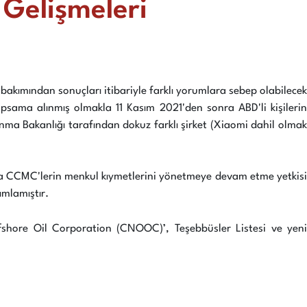
 Gelişmeleri
 bakımından sonuçları itibariyle farklı yorumlara sebep olabilecek
 kapsama alınmış olmakla 11 Kasım 2021'den sonra ABD'li kişilerin
a Bakanlığı tarafından dokuz farklı şirket (Xiaomi dahil olmak
unca CCMC'lerin menkul kıymetlerini yönetmeye devam etme yetkisi
ımlamıştır.
fshore Oil Corporation (CNOOC)’, Teşebbüsler Listesi ve yeni