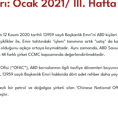
ı: Ocak 2021/ III. Hafta
 12 Kasım 2020 tarihli 13959 sayılı Başkanlık Emri’ni ABD kişileri
şiklikler ile, Emir tahtındaki "işlem" tanımına artık "satış" da
ş olduğunu açıkça ortaya koymaktadır. Aynı zamanda, ABD Savunm
m 44 farklı şirket CCMC kapsamında değerlendirilmektedir.
ol Ofisi (“OFAC”), ABD borsalarının ilgili tasfiye dönemleri boy
, 13959 sayılı Başkanlık Emri hakkında dört adet rehber daha yay
zli bir petrol ve doğalgaz şirketi olan ‘Chinese National Of
ştır.