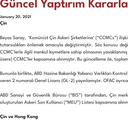
Güncel Yaptırım Kararlar
January 20, 2021
Çin
Beyaz Saray, ‘Komünist Çin Askeri Şirketlerine’ (“CCMCs”) ilişkin
tutarsızlıkları önlemek amacıyla değiştirmiştir. Söz konusu deği
CCMC'lerle ilgili menkul kıymetlere sahip olmasının yasaklanmı
üzere) CCMC’ler kapsamına alınmıştır. Bu güncelleme ile, topla
Bununla birlikte, ABD Hazine Bakanlığı Yabancı Varlıkları Kontr
veren 2 numaralı Genel Lisans (GL-2) yayınlamıştır. OFAC ayrıca
ABD Sanayi ve Güvenlik Bürosu (“BIS”) tarafından, Çin merke
oluşturulan Askeri Son Kullanıcı (“MEU”) Listesi kapsamına alınmı
Çin ve Hong Kong