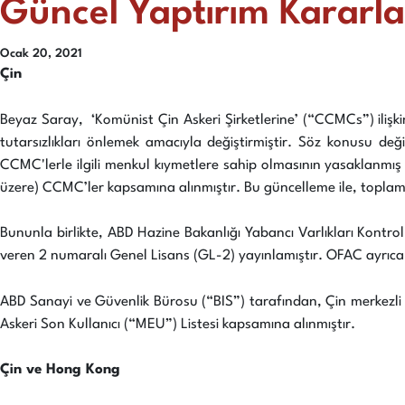
Güncel Yaptırım Kararlar
Ocak 20, 2021
Çin
Beyaz Saray, ‘Komünist Çin Askeri Şirketlerine’ (“CCMCs”) ilişkin
tutarsızlıkları önlemek amacıyla değiştirmiştir. Söz konusu deği
CCMC'lerle ilgili menkul kıymetlere sahip olmasının yasaklanmı
üzere) CCMC’ler kapsamına alınmıştır. Bu güncelleme ile, toplam
Bununla birlikte, ABD Hazine Bakanlığı Yabancı Varlıkları Kontr
veren 2 numaralı Genel Lisans (GL-2) yayınlamıştır. OFAC ayrıca,
ABD Sanayi ve Güvenlik Bürosu (“BIS”) tarafından, Çin merkezli 
Askeri Son Kullanıcı (“MEU”) Listesi kapsamına alınmıştır.
Çin ve Hong Kong