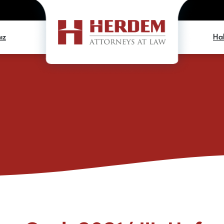
ız
Hab