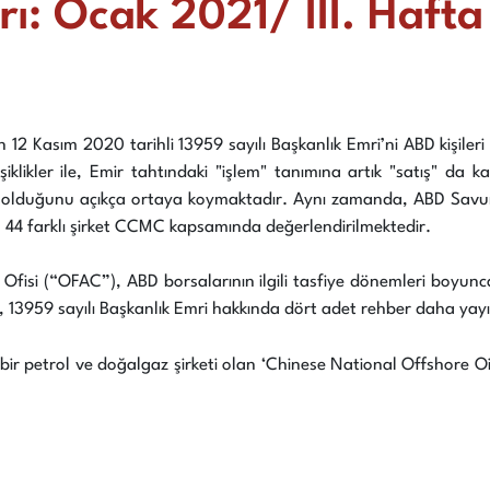
ı: Ocak 2021/ III. Hafta
 12 Kasım 2020 tarihli 13959 sayılı Başkanlık Emri’ni ABD kişileri
şiklikler ile, Emir tahtındaki "işlem" tanımına artık "satış" da
ş olduğunu açıkça ortaya koymaktadır. Aynı zamanda, ABD Savunm
 44 farklı şirket CCMC kapsamında değerlendirilmektedir.
ol Ofisi (“OFAC”), ABD borsalarının ilgili tasfiye dönemleri boy
 13959 sayılı Başkanlık Emri hakkında dört adet rehber daha yayı
bir petrol ve doğalgaz şirketi olan ‘Chinese National Offshore O