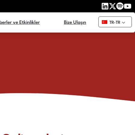
erler ve Etkinlikler
Bize Ulaşın
TR-TR