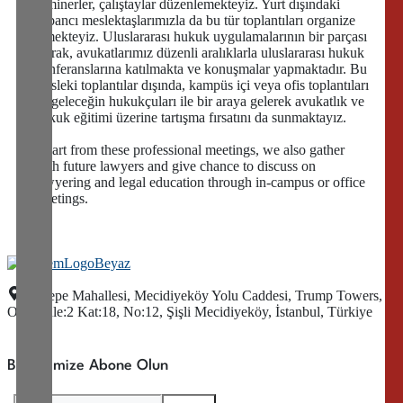
seminerler, çalıştaylar düzenlemekteyiz. Yurt dışındaki
yabancı meslektaşlarımızla da bu tür toplantıları organize
etmekteyiz. Uluslararası hukuk uygulamalarının bir parçası
olarak, avukatlarımız düzenli aralıklarla uluslararası hukuk
konferanslarına katılmakta ve konuşmalar yapmaktadır. Bu
mesleki toplantılar dışında, kampüs içi veya ofis toplantıları
ile geleceğin hukukçuları ile bir araya gelerek avukatlık ve
hukuk eğitimi üzerine tartışma fırsatını da sunmaktayız.
Apart from these professional meetings, we also gather
with future lawyers and give chance to discuss on
lawyering and legal education through in-campus or office
meetings.
Kuştepe Mahallesi, Mecidiyeköy Yolu Caddesi, Trump Towers,
Ofis Kule:2 Kat:18, No:12, Şişli Mecidiyeköy, İstanbul, Türkiye
Bültenimize Abone Olun