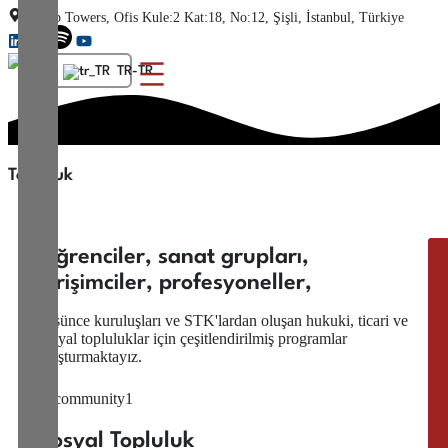
İçeriğe
Trump Towers, Ofis Kule:2 Kat:18, No:12, Şişli, İstanbul, Türkiye
atla
TR-TR
Topluluk
Öğrenciler, sanat grupları,
girişimciler, profesyoneller,
düşünce kuruluşları ve STK'lardan oluşan hukuki, ticari ve
sosyal topluluklar için çeşitlendirilmiş programlar
oluşturmaktayız.
Sosyal Topluluk