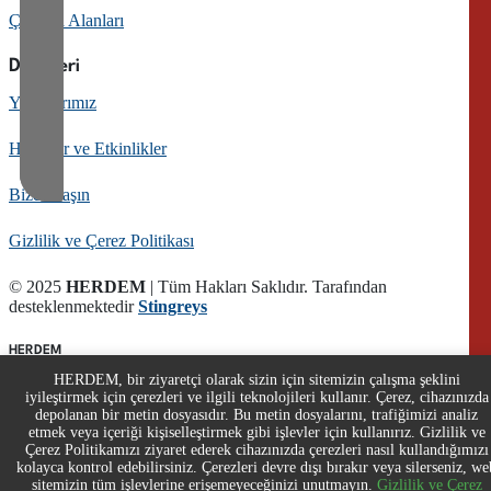
Çalışma Alanları
Diğerleri
Yayınlarımız
Haberler ve Etkinlikler
Bize Ulaşın
Gizlilik ve Çerez Politikası
© 2025
HERDEM
| Tüm Hakları Saklıdır. Tarafından
desteklenmektedir
Stingreys
HERDEM
HERDEM, bir ziyaretçi olarak sizin için sitemizin çalışma şeklini
360
iyileştirmek için çerezleri ve ilgili teknolojileri kullanır. Çerez, cihazınızda
depolanan bir metin dosyasıdır. Bu metin dosyalarını, trafiğimizi analiz
etmek veya içeriği kişiselleştirmek gibi işlevler için kullanırız. Gizlilik ve
Çerez Politikamızı ziyaret ederek cihazınızda çerezleri nasıl kullandığımızı
kolayca kontrol edebilirsiniz. Çerezleri devre dışı bırakır veya silerseniz, we
sitemizin tüm işlevlerine erişemeyeceğinizi unutmayın.
Gizlilik ve Çerez