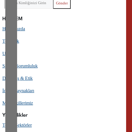
HERDEM
Hakkımızda
Topluluk
Uyum
Sosyal Sorumluluk
Davranış & Etik
İnsan Kaynakları
Müvekkillerimiz
Yetkinlikler
Temel Sektörler