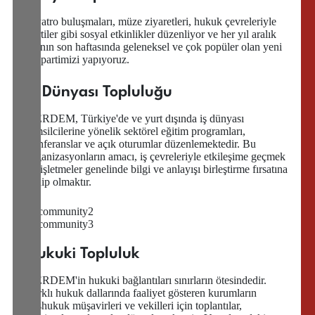
Tiyatro buluşmaları, müze ziyaretleri, hukuk çevreleriyle
partiler gibi sosyal etkinlikler düzenliyor ve her yıl aralık
ayının son haftasında geleneksel ve çok popüler olan yeni
yıl partimizi yapıyoruz.
İş Dünyası Topluluğu
HERDEM, Türkiye'de ve yurt dışında iş dünyası
temsilcilerine yönelik sektörel eğitim programları,
konferanslar ve açık oturumlar düzenlemektedir. Bu
organizasyonların amacı, iş çevreleriyle etkileşime geçmek
ve işletmeler genelinde bilgi ve anlayışı birleştirme fırsatına
sahip olmaktır.
Hukuki Topluluk
HERDEM'in hukuki bağlantıları sınırların ötesindedir.
Farklı hukuk dallarında faaliyet gösteren kurumların
başhukuk müşavirleri ve vekilleri için toplantılar,