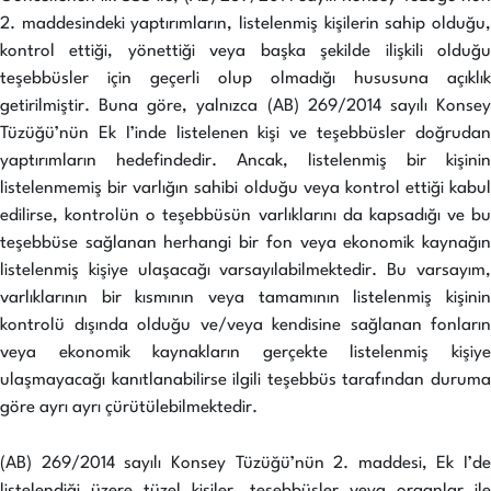
2. maddesindeki yaptırımların, listelenmiş kişilerin sahip olduğu,
kontrol ettiği, yönettiği veya başka şekilde ilişkili olduğu
teşebbüsler için geçerli olup olmadığı hususuna açıklık
getirilmiştir. Buna göre, yalnızca (AB) 269/2014 sayılı Konsey
Tüzüğü’nün Ek I’inde listelenen kişi ve teşebbüsler doğrudan
yaptırımların hedefindedir. Ancak, listelenmiş bir kişinin
listelenmemiş bir varlığın sahibi olduğu veya kontrol ettiği kabul
edilirse, kontrolün o teşebbüsün varlıklarını da kapsadığı ve bu
teşebbüse sağlanan herhangi bir fon veya ekonomik kaynağın
listelenmiş kişiye ulaşacağı varsayılabilmektedir. Bu varsayım,
varlıklarının bir kısmının veya tamamının listelenmiş kişinin
kontrolü dışında olduğu ve/veya kendisine sağlanan fonların
veya ekonomik kaynakların gerçekte listelenmiş kişiye
ulaşmayacağı kanıtlanabilirse ilgili teşebbüs tarafından duruma
göre ayrı ayrı çürütülebilmektedir.
(AB) 269/2014 sayılı Konsey Tüzüğü’nün 2. maddesi, Ek I’de
listelendiği üzere tüzel kişiler, teşebbüsler veya organlar ile