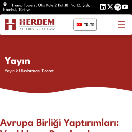
İçeriğe
Trump Towers, Ofis Kule:2 Kat:18, No:12, Şişli,
İstanbul, Türkiye
atla
TR-TR
Yayın
Yayın
Uluslararası Ticaret
Avrupa Birliği Yaptırımları: