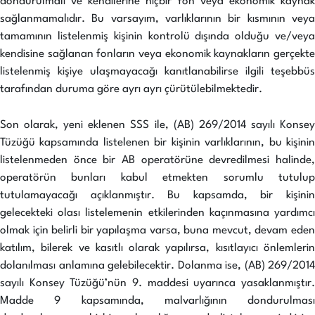
dondurulmalı ve kendilerine hiçbir fon veya ekonomik kaynak
sağlanmamalıdır. Bu varsayım, varlıklarının bir kısmının veya
tamamının listelenmiş kişinin kontrolü dışında olduğu ve/veya
kendisine sağlanan fonların veya ekonomik kaynakların gerçekte
listelenmiş kişiye ulaşmayacağı kanıtlanabilirse ilgili teşebbüs
tarafından duruma göre ayrı ayrı çürütülebilmektedir.
Son olarak, yeni eklenen SSS ile, (AB) 269/2014 sayılı Konsey
Tüzüğü kapsamında listelenen bir kişinin varlıklarının, bu kişinin
listelenmeden önce bir AB operatörüne devredilmesi halinde,
operatörün bunları kabul etmekten sorumlu tutulup
tutulamayacağı açıklanmıştır. Bu kapsamda, bir kişinin
gelecekteki olası listelemenin etkilerinden kaçınmasına yardımcı
olmak için belirli bir yapılaşma varsa, buna mevcut, devam eden
katılım, bilerek ve kasıtlı olarak yapılırsa, kısıtlayıcı önlemlerin
dolanılması anlamına gelebilecektir. Dolanma ise, (AB) 269/2014
sayılı Konsey Tüzüğü’nün 9. maddesi uyarınca yasaklanmıştır.
Madde 9 kapsamında, malvarlığının dondurulması