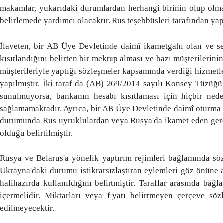
makamlar, yukarıdaki durumlardan herhangi birinin olup olmadı
belirlemede yardımcı olacaktır. Rus teşebbüsleri tarafından yap
İlaveten, bir AB Üye Devletinde daimî ikametgahı olan ve se
kısıtlandığını belirten bir mektup alması ve bazı müşterilerinin
müşterileriyle yaptığı sözleşmeler kapsamında verdiği hizmet
yapılmıştır. İki taraf da (AB) 269/2014 sayılı Konsey Tüzüğ
sunulmuyorsa, bankanın hesabı kısıtlaması için hiçbir ned
sağlamamaktadır. Ayrıca, bir AB Üye Devletinde daimî oturma 
durumunda Rus uyruklulardan veya Rusya'da ikamet eden gerçe
olduğu belirtilmiştir.
Rusya ve Belarus'a yönelik yaptırım rejimleri bağlamında sö
Ukrayna'daki durumu istikrarsızlaştıran eylemleri göz önüne 
halihazırda kullanıldığını belirtmiştir. Taraflar arasında bağ
içermelidir. Miktarları veya fiyatı belirtmeyen çerçeve sö
edilmeyecektir.