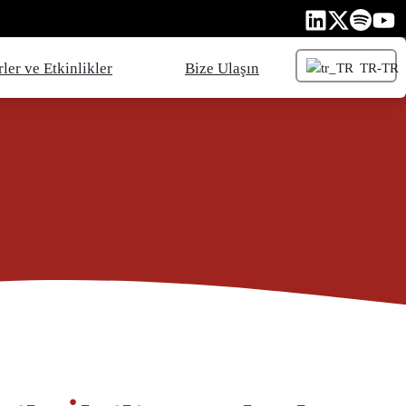
ler ve Etkinlikler
Bize Ulaşın
TR-TR