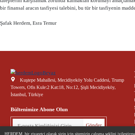
taleplerini karşılamak zorunda kalmaktan korumayı amaçlamaktad
bir finansal aracın tasfiyesi talebini, bu tür bir tasfiyenin ma
Şafak Herdem, Esra Temur
Kuştepe Mahallesi, Mecidiyeköy Yolu Caddesi, Trump
Towers, Ofis Kule:2 Kat:18, No:12, Şişli Mecidiyeköy,
İstanbul, Türkiye
Bültenimize Abone Olun
HERDEM, bir ziyaretçi olarak sizin için sitemizin çalışma şeklini iyileştirmek