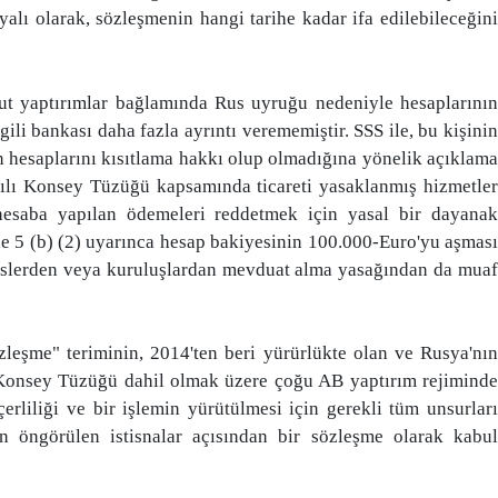
lı olarak, sözleşmenin hangi tarihe kadar ifa edilebileceğini
ut yaptırımlar bağlamında Rus uyruğu nedeniyle hesaplarının
gili bankası daha fazla ayrıntı verememiştir. SSS ile, bu kişinin
 hesaplarını kısıtlama hakkı olup olmadığına yönelik açıklama
yılı Konsey Tüzüğü kapsamında ticareti yasaklanmış hizmetler
 hesaba yapılan ödemeleri reddetmek için yasal bir dayanak
e 5 (b) (2) uyarınca hesap bakiyesinin 100.000-Euro'yu aşması
büslerden veya kuruluşlardan mevduat alma yasağından da muaf
leşme" teriminin, 2014'ten beri yürürlükte olan ve Rusya'nın
lı Konsey Tüzüğü dahil olmak üzere çoğu AB yaptırım rejiminde
çerliliği ve bir işlemin yürütülmesi için gerekli tüm unsurları
in öngörülen istisnalar açısından bir sözleşme olarak kabul