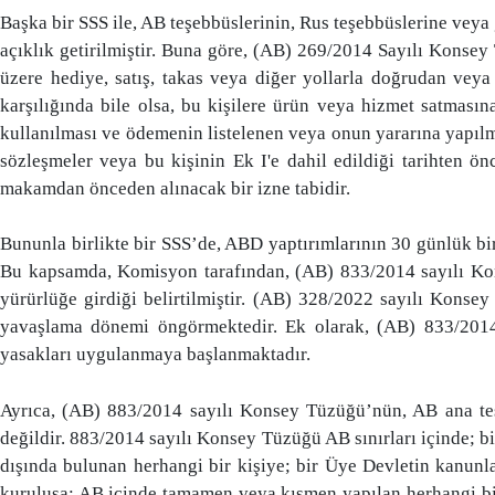
Başka bir SSS ile, AB teşebbüslerinin, Rus teşebbüslerine vey
açıklık getirilmiştir. Buna göre, (AB) 269/2014 Sayılı Konsey
üzere hediye, satış, takas veya diğer yollarla doğrudan vey
karşılığında bile olsa, bu kişilere ürün veya hizmet satması
kullanılması ve ödemenin listelenen veya onun yararına yapılma
sözleşmeler veya bu kişinin Ek I'e dahil edildiği tarihten ön
makamdan önceden alınacak bir izne tabidir.
Bununla birlikte bir SSS’de, ABD yaptırımlarının 30 günlük bir
Bu kapsamda, Komisyon tarafından, (AB) 833/2014 sayılı Kon
yürürlüğe girdiği belirtilmiştir. (AB) 328/2022 sayılı Konse
yavaşlama dönemi öngörmektedir. Ek olarak, (AB) 833/2014 sa
yasakları uygulanmaya başlanmaktadır.
Ayrıca, (AB) 883/2014 sayılı Konsey Tüzüğü’nün, AB ana teşe
değildir. 883/2014 sayılı Konsey Tüzüğü AB sınırları içinde; bi
dışında bulunan herhangi bir kişiye; bir Üye Devletin kanunla
kuruluşa; AB içinde tamamen veya kısmen yapılan herhangi bir 