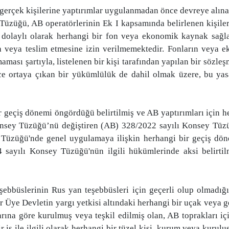
a gerçek kişilerine yaptırımlar uygulanmadan önce devreye alın
 Tüzüğü, AB operatörlerinin Ek I kapsamında belirlenen kişiler
a dolaylı olarak herhangi bir fon veya ekonomik kaynak sağl
na veya teslim etmesine izin verilmemektedir. Fonların veya e
ması şartıyla, listelenen bir kişi tarafından yapılan bir sözl
ce ortaya çıkan bir yükümlülük de dahil olmak üzere, bu yasağı
 geçiş dönemi öngördüğü belirtilmiş ve AB yaptırımları için he
sey Tüzüğü’nü değiştiren (AB) 328/2022 sayılı Konsey Tüzüğ
y Tüzüğü'nde genel uygulamaya ilişkin herhangi bir geçiş döne
yılı Konsey Tüzüğü'nün ilgili hükümlerinde aksi belirtilmed
bbüslerinin Rus yan teşebbüsleri için geçerli olup olmadığı 
r Üye Devletin yargı yetkisi altındaki herhangi bir uçak veya g
rına göre kurulmuş veya teşkil edilmiş olan, AB toprakları iç
iş ile ilgili olarak herhangi bir tüzel kişi, kurum veya kuru