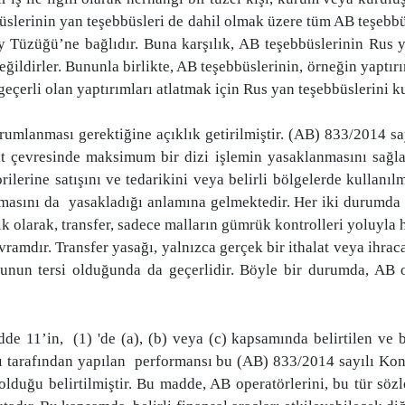
üslerinin yan teşebbüsleri de dahil olmak üzere tüm AB teşebbü
y Tüzüğü’ne bağlıdır. Buna karşılık, AB teşebbüslerinin Rus y
eğildirler. Bununla birlikte, AB teşebbüslerinin, örneğin yaptı
geçerli olan yaptırımları atlatmak için Rus yan teşebbüslerini k
orumlanması gerektiğine açıklık getirilmiştir. (AB) 833/2014 sa
at çevresinde maksimum bir dizi işlemin yasaklanmasını sağlam
rilerine satışını ve tedarikini veya belirli bölgelerde kullanılmas
lmasını da yasakladığı anlamına gelmektedir. Her iki durumda da,
ifik olarak, transfer, sadece malların gümrük kontrolleri yoluyl
ramdır. Transfer yasağı, yalnızca gerçek bir ithalat veya ihrac
unun tersi olduğunda da geçerlidir. Böyle bir durumda, AB op
e 11’in, (1) 'de (a), (b) veya (c) kapsamında belirtilen ve
ı tarafından yapılan performansı bu (AB) 833/2014 sayılı Kon
 olduğu belirtilmiştir. Bu madde, AB operatörlerini, bu tür söz