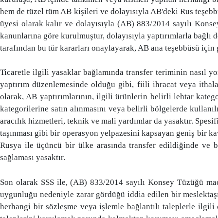
hem de tüzel tüm AB kişileri ve dolayısıyla AB'deki Rus teşebb
üyesi olarak kalır ve dolayısıyla (AB) 883/2014 sayılı Konse
kanunlarına göre kurulmuştur, dolayısıyla yaptırımlarla bağlı d
tarafından bu tür kararları onaylayarak, AB ana teşebbüsü için 
Ticaretle ilgili yasaklar bağlamında transfer teriminin nasıl y
yaptırım düzenlemesinde olduğu gibi, fiili ihracat veya ithal
olarak, AB yaptırımlarının, ilgili ürünlerin belirli lehtar katego
kategorilerine satın alınmasını veya belirli bölgelerde kullanı
aracılık hizmetleri, teknik ve mali yardımlar da yasaktır. Spes
taşınması gibi bir operasyon yelpazesini kapsayan geniş bir kav
Rusya ile üçüncü bir ülke arasında transfer edildiğinde ve b
sağlaması yasaktır.
Son olarak SSS ile, (AB) 833/2014 sayılı Konsey Tüzüğü madd
uygunluğu nedeniyle zarar gördüğü iddia edilen bir meslektaş
herhangi bir sözleşme veya işlemle bağlantılı taleplerle ilgili