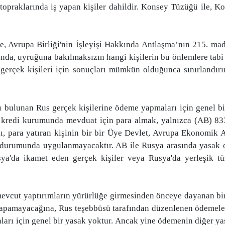
opraklarında iş yapan kişiler dahildir. Konsey Tüzüğü ile, Ko
, Avrupa Birliği'nin İşleyişi Hakkında Antlaşma’nın 215. mad
sunda, uyruğuna bakılmaksızın hangi kişilerin bu önlemlere tab
e gerçek kişileri için sonuçları mümkün olduğunca sınırlandı
 bulunan Rus gerçek kişilerine ödeme yapmaları için genel bir
 kredi kurumunda mevduat için para almak, yalnızca (AB) 833
 para yatıran kişinin bir bir Üye Devlet, Avrupa Ekonomik Al
ı durumunda uygulanmayacaktır. AB ile Rusya arasında yasak ol
'da ikamet eden gerçek kişiler veya Rusya'da yerleşik tüzel
e mevcut yaptırımların yürürlüğe girmesinden önceye dayanan bi
amayacağına, Rus teşebbüsü tarafından düzenlenen ödemeleri 
arı için genel bir yasak yoktur. Ancak yine ödemenin diğer yas