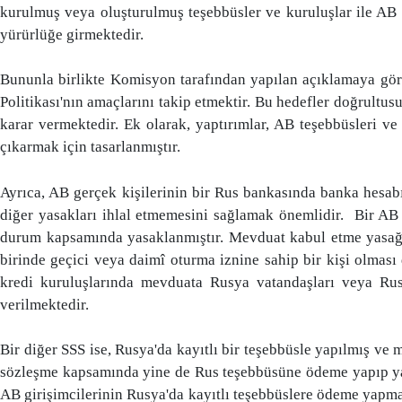
kurulmuş veya oluşturulmuş teşebbüsler ve kuruluşlar ile AB t
yürürlüğe girmektedir.
Bununla birlikte Komisyon tarafından yapılan açıklamaya göre
Politikası'nın amaçlarını takip etmektir. Bu hedefler doğrultu
karar vermektedir. Ek olarak, yaptırımlar, AB teşebbüsleri v
çıkarmak için tasarlanmıştır.
Ayrıca, AB gerçek kişilerinin bir Rus bankasında banka hesabı
diğer yasakları ihlal etmemesini sağlamak önemlidir. Bir AB
durum kapsamında yasaklanmıştır. Mevduat kabul etme yasağı,
birinde geçici veya daimî oturma iznine sahip bir kişi olmas
kredi kuruluşlarında mevduata Rusya vatandaşları veya Rusya
verilmektedir.
Bir diğer SSS ise, Rusya'da kayıtlı bir teşebbüsle yapılmış v
sözleşme kapsamında yine de Rus teşebbüsüne ödeme yapıp yap
AB girişimcilerinin Rusya'da kayıtlı teşebbüslere ödeme yapmal