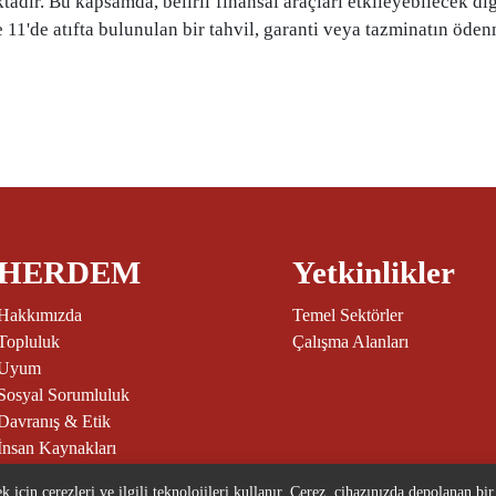
ır. Bu kapsamda, belirli finansal araçları etkileyebilecek diğe
dde 11'de atıfta bulunulan bir tahvil, garanti veya tazminatın öd
HERDEM
Yetkinlikler
Hakkımızda
Temel Sektörler
Topluluk
Çalışma Alanları
Uyum
Sosyal Sorumluluk
Davranış & Etik
İnsan Kaynakları
Müvekkillerimiz
 için çerezleri ve ilgili teknolojileri kullanır. Çerez, cihazınızda depolanan bi