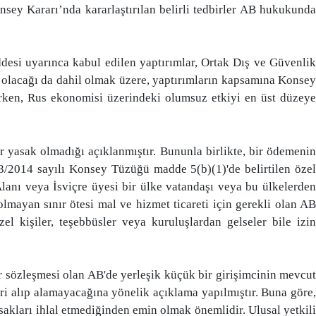
nsey Kararı’nda kararlaştırılan belirli tedbirler AB hukukunda
desi uyarınca kabul edilen yaptırımlar, Ortak Dış ve Güvenlik
i olacağı da dahil olmak üzere, yaptırımların kapsamına Konsey
rırken, Rus ekonomisi üzerindeki olumsuz etkiyi en üst düzeye
 yasak olmadığı açıklanmıştır. Bununla birlikte, bir ödemenin
/2014 sayılı Konsey Tüzüğü madde 5(b)(1)'de belirtilen özel
anı veya İsviçre üyesi bir ülke vatandaşı veya bu ülkelerden
mayan sınır ötesi mal ve hizmet ticareti için gerekli olan AB
 kişiler, teşebbüsler veya kuruluşlardan gelseler bile izin
r sözleşmesi olan AB'de yerleşik küçük bir girişimcinin mevcut
alıp alamayacağına yönelik açıklama yapılmıştır. Buna göre,
akları ihlal etmediğinden emin olmak önemlidir. Ulusal yetkili