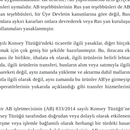
sleri uymalıdır. AB teşebbüslerinin Rus yan teşebbüsleri de AB
an teşebbüsleri, bir Üye Devletin kanunlarına göre değil, Rus
rımlara aykırı kararları onlara devrederek veya Rus yan kuruluşu
ullanmaları yasaklanmıştır.
yılı Konsey Tüzüğü'ndeki ticaretle ilgili yasaklar, diğer birçok
ak için çok geniş bir şekilde hazırlanmıştır. Bu, ihracata ek
ı ile birlikte, ithalata ek olarak, ilgili ürünlerin belirli lehtar
 ilgili ürünlerin transferi, bunların alım veya satımıyla ilgili
a hareketi değil, aynı zamanda yükleme ve aktarma dahil malların
atla ilgili olarak değil, aynı zamanda bu ürünler AB'ye girmeyip
eratörlerinin yukarıda açıklandığı gibi transfer hizmetlerini
 bir AB işletmecisinin (AB) 833/2014 sayılı Konsey Tüzüğü’ne
sey Tüzüğü tarafından doğrudan veya dolaylı olarak etkilenen
leşme veya işlemle bağlantılı olarak herhangi bir türdeki hasar