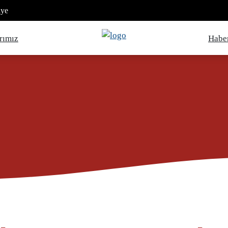
iye
rımız
Haber