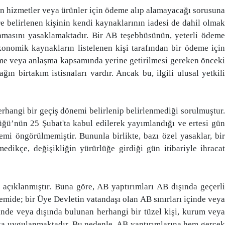
an hizmetler veya ürünler için ödeme alıp alamayacağı sorusuna
e belirlenen kişinin kendi kaynaklarının iadesi de dahil olmak
amasını yasaklamaktadır. Bir AB teşebbüsünün, yeterli ödeme
konomik kaynakların listelenen kişi tarafından bir ödeme için
eşme veya anlaşma kapsamında yerine getirilmesi gereken önceki
n birtakım istisnaları vardır. Ancak bu, ilgili ulusal yetkili
rhangi bir geçiş dönemi belirlenip belirlenmediği sorulmuştur.
ü’nün 25 Şubat'ta kabul edilerek yayımlandığı ve ertesi gün
mi öngörülmemiştir. Bununla birlikte, bazı özel yasaklar, bir
ikçe, değişikliğin yürürlüğe girdiği gün itibariyle ihracat
açıklanmıştır. Buna göre, AB yaptırımları AB dışında geçerli
emide; bir Üye Devletin vatandaşı olan AB sınırları içinde veya
inde veya dışında bulunan herhangi bir tüzel kişi, kurum veya
luşa uygulanmaktadır. Bu nedenle, AB yaptırımlarına hem gerçek