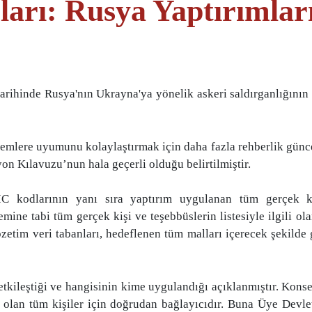
arı: Rusya Yaptırımları 
inde Rusya'nın Ukrayna'ya yönelik askeri saldırganlığının ard
lemlere uyumunu kolaylaştırmak için daha fazla rehberlik gün
n Kılavuzu’nun hala geçerli olduğu belirtilmiştir.
 kodlarının yanı sıra yaptırım uygulanan tüm gerçek kişi
mine tabi tüm gerçek kişi ve teşebbüslerin listesiyle ilgili o
özetim veri tabanları, hedeflenen tüm malları içerecek şekild
tkileştiği ve hangisinin kime uygulandığı açıklanmıştır. Konse
lan tüm kişiler için doğrudan bağlayıcıdır. Buna Üye Devlet 