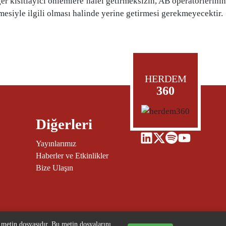
r kısıtlayıcı önlemlere halel getirmeksizin, AB operatörlerinin
enmesiyle ilgili olması halinde yerine getirmesi gerekmeyecektir.
HERDEM
360
Diğerleri
Yayınlarımız
Haberler ve Etkinlikler
Bize Ulaşın
r metin dosyasıdır. Bu metin dosyalarını,