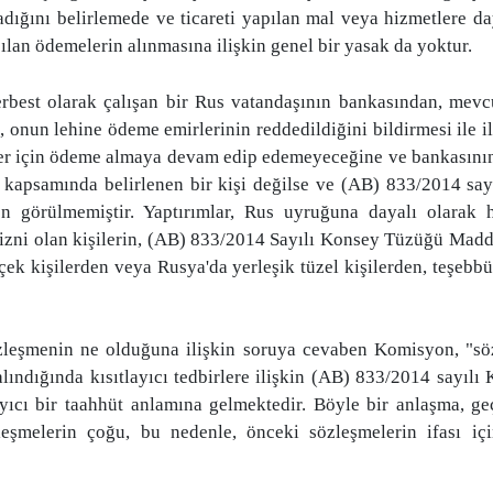
ğını belirlemede ve ticareti yapılan mal veya hizmetlere daya
ılan ödemelerin alınmasına ilişkin genel bir yasak da yoktur.
rbest olarak çalışan bir Rus vatandaşının bankasından, mevc
, onun lehine ödeme emirlerinin reddedildiğini bildirmesi ile il
ler için ödeme almaya devam edip edemeyeceğine ve bankasının
ü kapsamında belirlenen bir kişi değilse ve (AB) 833/2014 sa
en görülmemiştir. Yaptırımlar, Rus uyruğuna dayalı olarak
izni olan kişilerin, (AB) 833/2014 Sayılı Konsey Tüzüğü Madd
k kişilerden veya Rusya'da yerleşik tüzel kişilerden, teşeb
zleşmenin ne olduğuna ilişkin soruya cevaben Komisyon, "söz
alındığında kısıtlayıcı tedbirlere ilişkin (AB) 833/2014 sayı
layıcı bir taahhüt anlamına gelmektedir. Böyle bir anlaşma, ge
zleşmelerin çoğu, bu nedenle, önceki sözleşmelerin ifası iç