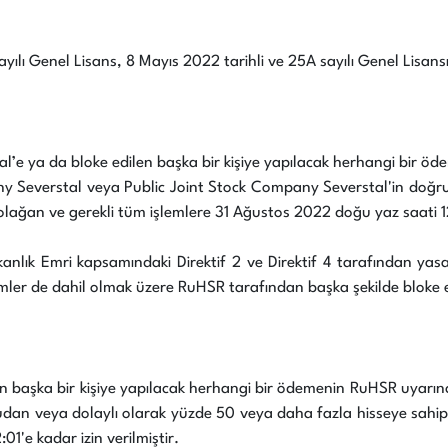
ayılı Genel Lisans, 8 Mayıs 2022 tarihli ve 25A sayılı Genel Lisa
al’e ya da bloke edilen başka bir kişiye yapılacak herhangi bir ö
any Severstal veya Public Joint Stock Company Severstal'in doğr
olağan ve gerekli tüm işlemlere 31 Ağustos 2022 doğu yaz saati 12:
şkanlık Emri kapsamındaki Direktif 2 ve Direktif 4 tarafından yas
lemler de dahil olmak üzere RuHSR tarafından başka şekilde bloke 
n başka bir kişiye yapılacak herhangi bir ödemenin RuHSR uyarınca
n veya dolaylı olarak yüzde 50 veya daha fazla hisseye sahip o
1'e kadar izin verilmiştir.