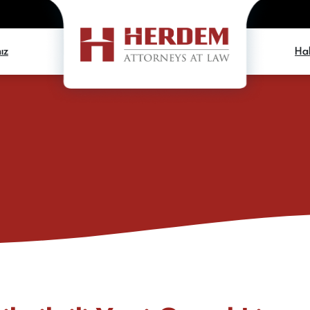
ız
Hab