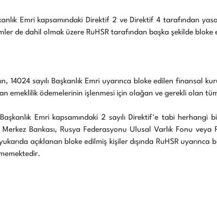
şkanlık Emri kapsamındaki Direktif 2 ve Direktif 4 tarafından yas
lemler de dahil olmak üzere RuHSR tarafından başka şekilde bloke 
ının, 14024 sayılı Başkanlık Emri uyarınca bloke edilen finansal ku
emeklilik ödemelerinin işlenmesi için olağan ve gerekli olan tüm i
yılı Başkanlık Emri kapsamındaki 2 sayılı Direktif'e tabi herha
 Merkez Bankası, Rusya Federasyonu Ulusal Varlık Fonu veya 
arıda açıklanan bloke edilmiş kişiler dışında RuHSR uyarınca blok
rmemektedir.