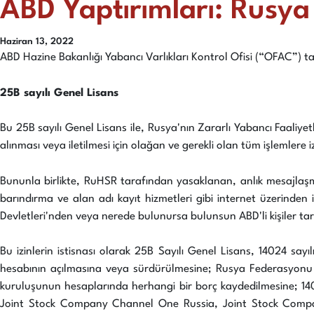
ABD Yaptırımları: Rusya i
Haziran 13, 2022
ABD Hazine Bakanlığı Yabancı Varlıkları Kontrol Ofisi (“OFAC”) tar
25B sayılı Genel Lisans
Bu 25B sayılı Genel Lisans ile, Rusya'nın Zararlı Yabancı Faali
alınması veya iletilmesi için olağan ve gerekli olan tüm işlemlere iz
Bununla birlikte, RuHSR tarafından yasaklanan, anlık mesajlaşm
barındırma ve alan adı kayıt hizmetleri gibi internet üzerinden i
Devletleri'nden veya nerede bulunursa bulunsun ABD'li kişiler tara
Bu izinlerin istisnası olarak 25B Sayılı Genel Lisans, 14024 sa
hesabının açılmasına veya sürdürülmesine; Rusya Federasyonu
kuruluşunun hesaplarında herhangi bir borç kaydedilmesine; 1406
Joint Stock Company Channel One Russia, Joint Stock Company 