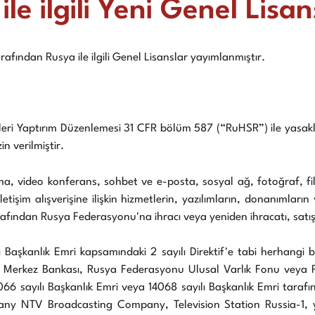
le ilgili Yeni Genel Lisan
afından Rusya ile ilgili Genel Lisanslar yayımlanmıştır.
yetleri Yaptırım Düzenlemesi 31 CFR bölüm 587 (“RuHSR”) ile yas
in verilmiştir.
a, video konferans, sohbet ve e-posta, sosyal ağ, fotoğraf, fi
letişim alışverişine ilişkin hizmetlerin, yazılımların, donanımlar
fından Rusya Federasyonu'na ihracı veya yeniden ihracatı, satışı v
yılı Başkanlık Emri kapsamındaki 2 sayılı Direktif'e tabi herha
 Merkez Bankası, Rusya Federasyonu Ulusal Varlık Fonu veya 
6 sayılı Başkanlık Emri veya 14068 sayılı Başkanlık Emri tarafın
NTV Broadcasting Company, Television Station Russia-1, ya da