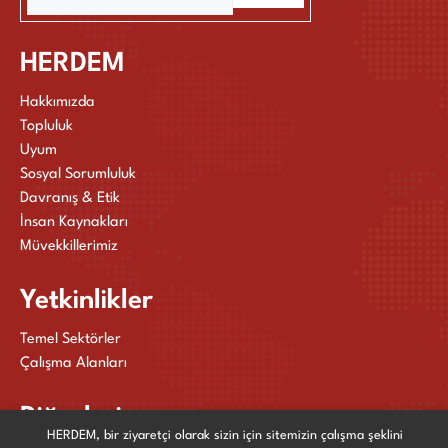
HERDEM
Hakkımızda
Topluluk
Uyum
Sosyal Sorumluluk
Davranış & Etik
İnsan Kaynakları
Müvekkillerimiz
Yetkinlikler
Temel Sektörler
Çalışma Alanları
Diğerleri
HERDEM, bir ziyaretçi olarak sizin için sitemizin çalışma şeklini