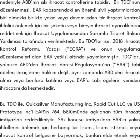
nedeniyle ABD’nin sıkı ihracat kontrollerine tabidir. Bir TDO’nun
düzenlenmesi, EAR kapsamındaki en önemli sivil yaptırımlardan
biri olmakla birlikte yakın veya devam eden bir ihracat kontrol
ihlalini önlemek için bir şirketin veya bireyin ihracat ayrıcalıklarını
reddetmek için İhracat Uygulamasından Sorumlu Ticaret Bakan
Yardımcısı tarafından verilmektedir. Bu TDO’lar ise, 2018 İhracat
Kontrol Reformu Yasası (“ECRA”) ve onun uygulama
düzenlemeleri olan EAR yetkisi altında yayımlanmıştır. TDO’lar,
yalnızca ABD’den İhracat İdaresi Regülasyonu’na (“EAR”) tabi
öğeleri ihraç etme hakkını değil, aynı zamanda ABD’den ihracat
alma veya bunlara katılma veya EAR’a tabi öğelerin yeniden
ihracatını da kesmektedir.
Bu TDO ile, Quicksilver Manufacturing Inc, Rapid Cut LLC ve US
Prototype Inc’i EAR’ın 764. bölümünde açıklanan tüm ihracat
imtiyazları reddedilmiştir. Söz konusu imtiyazlara EAR’ın yakın
ihlallerini önlemek için herhangi bir lisans, lisans istisnası veya
ihracat kontrol belgesine başvurmak, bunları elde etmek veya