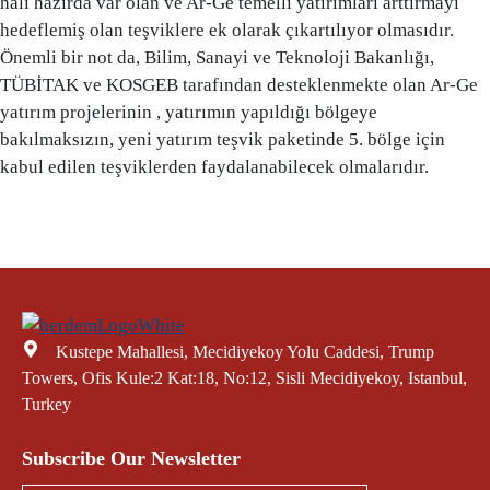
hali hazırda var olan ve Ar-Ge temelli yatırımları arttırmayı
hedeflemiş olan teşviklere ek olarak çıkartılıyor olmasıdır.
Önemli bir not da, Bilim, Sanayi ve Teknoloji Bakanlığı,
TÜBİTAK ve KOSGEB tarafından desteklenmekte olan Ar-Ge
yatırım projelerinin , yatırımın yapıldığı bölgeye
bakılmaksızın, yeni yatırım teşvik paketinde 5. bölge için
kabul edilen teşviklerden faydalanabilecek olmalarıdır.
Kustepe Mahallesi, Mecidiyekoy Yolu Caddesi, Trump
Towers, Ofis Kule:2 Kat:18, No:12, Sisli Mecidiyekoy, Istanbul,
Turkey
Subscribe Our Newsletter