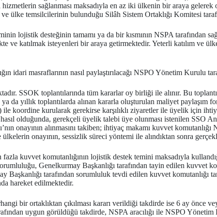
izmetlerin sağlanması maksadıyla en az iki ülkenin bir araya gelerek olu
ve ülke temsilcilerinin bulunduğu Silâh Sistem Ortaklığı Komitesi taraf
eminin lojistik desteğinin tamamı ya da bir kısmının NSPA tarafından sa
kte ve katılmak isteyenleri bir araya getirmektedir. Yeterli katılım ve
ğın idari masraflarının nasıl paylaştırılacağı NSPO Yönetim Kurulu ta
ır. SSOK toplantılarında tüm kararlar oy birliği ile alınır. Bu toplantıla
e ya da yıllık toplantılarda alınan kararla oluşturulan maliyet paylaşım
 koordine kurularak gerekirse karşılıklı ziyaretler ile üyelik için ihti
 hasıl olduğunda, gerekçeli üyelik talebi üye olunması istenilen SSO An
’nın onayının alınmasını takiben; ihtiyaç makamı kuvvet komutanlığı 
lkelerin onayının, sessizlik süreci yöntemi ile alındıktan sonra gerçekl
fazla kuvvet komutanlığının lojistik destek temini maksadıyla kullandığ
sorumluluğu, Genelkurmay Başkanlığı tarafından tayin edilen kuvvet kom
ay Başkanlığı tarafından sorumluluk tevdi edilen kuvvet komutanlığı tar
da hareket edilmektedir.
angi bir ortaklıktan çıkılması kararı verildiği takdirde ise 6 ay önce 
 tarafından uygun görüldüğü takdirde, NSPA aracılığı ile NSPO Yönet