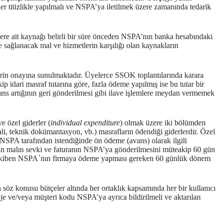
er titizlikle yapılmalı ve NSPA’ya iletilmek üzere zamanında tedarik
tlere ait kaynağı belirli bir süre önceden NSPA’nın banka hesabındaki
ve sağlanacak mal ve hizmetlerin karşılığı olan kaynakların
lerin onayına sunulmaktadır. Üyelerce SSOK toplantılarında karara
p idari masraf tutarına göre, fazla ödeme yapılmış ise bu tutar bir
ans artığının geri gönderilmesi gibi ilave işlemlere meydan vermemek
ve özel giderler (
individual expenditure
) olmak üzere iki bölümden
ali, teknik dokümantasyon, vb.) masrafların ödendiği giderlerdir. Özel
r NSPA tarafından istendiğinde ön ödeme (avans) olarak ilgili
ndan malın sevki ve faturanın NSPA’ya gönderilmesini müteakip 60 gün
i takiben NSPA`nın firmaya ödeme yapması gereken 60 günlük dönem
 söz konusu bütçeler altında her ortaklık kapsamında her bir kullanıcı
je ve/veya müşteri kodu NSPA’ya ayrıca bildirilmeli ve aktarılan