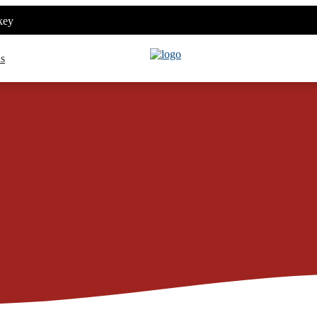
key
ns