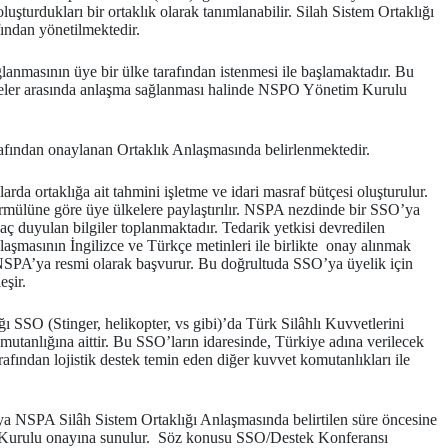
şturdukları bir ortaklık olarak tanımlanabilir. Silah Sistem Ortaklığı
ından yönetilmektedir.
ğlanmasının üye bir ülke tarafından istenmesi ile başlamaktadır. Bu
 ülkeler arasında anlaşma sağlanması halinde NSPO Yönetim Kurulu
rafından onaylanan Ortaklık Anlaşmasında belirlenmektedir.
rda ortaklığa ait tahmini işletme ve idari masraf bütçesi oluşturulur.
 formülüne göre üye ülkelere paylaştırılır. NSPA nezdinde bir SSO’ya
yaç duyulan bilgiler toplanmaktadır. Tedarik yetkisi devredilen
laşmasının İngilizce ve Türkçe metinleri ile birlikte onay alınmak
NSPA’ya resmi olarak başvurur. Bu doğrultuda SSO’ya üyelik için
eşir.
ı SSO (Stinger, helikopter, vs gibi)’da Türk Silâhlı Kuvvetlerini
utanlığına aittir. Bu SSO’ların idaresinde, Türkiye adına verilecek
afından lojistik destek temin eden diğer kuvvet komutanlıkları ile
veya NSPA Silâh Sistem Ortaklığı Anlaşmasında belirtilen süre öncesine
im Kurulu onayına sunulur. Söz konusu SSO/Destek Konferansı