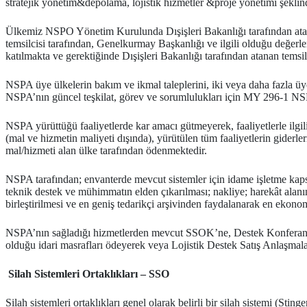
stratejik yönetim&depolama, lojistik hizmetler &proje yönetimi şeklinde 
Ülkemiz NSPO Yönetim Kurulunda Dışişleri Bakanlığı tarafından atanan
temsilcisi tarafından, Genelkurmay Başkanlığı ve ilgili olduğu değer
katılmakta ve gerektiğinde Dışişleri Bakanlığı tarafından atanan tems
NSPA üye ülkelerin bakım ve ikmal taleplerini, iki veya daha fazla üye
NSPA’nın güncel teşkilat, görev ve sorumlulukları için MY 296-1 NSPA 
NSPA yürüttüğü faaliyetlerde kar amacı gütmeyerek, faaliyetlerle ilgili 
(mal ve hizmetin maliyeti dışında), yürütülen tüm faaliyetlerin giderleri
mal/hizmeti alan ülke tarafından ödenmektedir.
NSPA tarafından; envanterde mevcut sistemler için idame işletme kaps
teknik destek ve mühimmatın elden çıkarılması; nakliye; harekât alanın
birleştirilmesi ve en geniş tedarikçi arşivinden faydalanarak en ekono
NSPA’nın sağladığı hizmetlerden mevcut SSOK’ne, Destek Konferansları
olduğu idari masrafları ödeyerek veya Lojistik Destek Satış Anlaşmala
Silah Sistemleri Ortaklıkları – SSO
Silah sistemleri ortaklıkları genel olarak belirli bir silah sistemi 