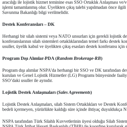
aracılığı ile lojistik hizmet teminine esas SSO Ortaklık Anlaşması ve
işlemi tamamlanmış olur. Üyelikten çıkış talebi yapılmadan önce ilgi
Savunma Bakanlığı bilgi verilmelidir.
Destek Konferansları – DK
Herhangi bir silah sistemi veya NATO unsurları için gerekli lojistik de
konferanslarının silah sistemleri ortaklıklarından temel farkı destek k
usuller, üyelik kabul ve üyelikten çıkış esasları destek konferansı için d
Program Dışı Alımlar-PDA (
Random Brokerage-RB
)
Program dışı alımlar NSPA’da herhangi bir SSO ve DK tarafından dest
kurulan ve Genel Lojistik Hizmetler (LG) Programı bünyesinde faaliyet
SSO’daki usuller ile aynıdır.
Lojistik Destek Anlaşmaları (
Sales Agreements
)
Lojistik Destek Anlaşmaları, silah Sistem Ortaklıkları ve Destek Konfer
bedeli içermeyen, yürürlükte kaldığı süre içinde ihtiyaç duyuldukça NSP
NSPA tarafından Türk Silahlı Kuvvetlerinin üyesi olduğu Silah Sistem 
NSPA Türk İrtibat Heyeti Başkanlığı (TİHB) ile koordine kurularak ger