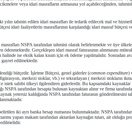
cikmelere veya idari masrafların artmasına yol açabileceğinden, tahminl
 yılın tahmin edilen idari masrafları ile tedarik edilecek mal ve hizme
tçesi idari faaliyetlerin masraflarının karşılandığı idari masraf bütçesi 
ari masrafları NSPA tarafından tahmini olarak belirlenmekte ve üye ülke
en ödenmektedir. Gerçekleşen idari masraf faturasının alınmasını müteaki
ı halinde ise eksik kalan kısım için ek ödeme yapılmalıdır. Sonradan av
 gayret edilmektedir.
dendiği bütçedir. İşletme Bütçesi, genel giderler (
common expenditure
) 
figürasyon, merkezi stoklar, vb.) ve tekrarlayan ( merkezi stokların ikm
ce istek sahibi ülkeyi ilgilendiren giderlerdir. Bu kapsamdaki kaynakla
lığı NSPA tarafından hesapta bulunan kaynaktan alınır ve firma tarafı
 kaynak yetersiz kaldığında NSPA tarafından faturanın gönderilmesin
lanmaktadır.
belirtilen iki ayrı banka hesap numarası bulunmaktadır. NSPA tarafından
arımı yapan makam tarafından aktarılan kaynağın tutarı, ait olduğu pro
edilmelidir.