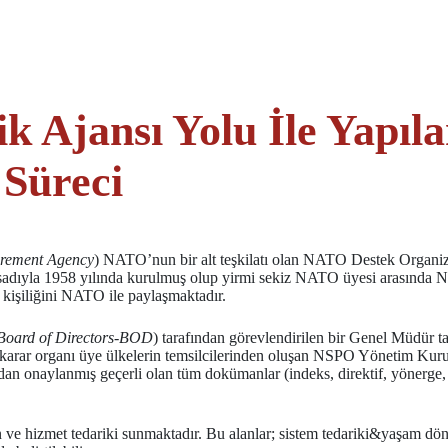
 Ajansı Yolu İle Yapıla
 Süreci
rement Agency
) NATO’nun bir alt teşkilatı olan NATO Destek Organ
maksadıyla 1958 yılında kurulmuş olup yirmi sekiz NATO üyesi arasında
işiliğini NATO ile paylaşmaktadır.
Board of Directors-BOD
) tarafından görevlendirilen bir Genel Müdür t
 karar organı üye ülkelerin temsilcilerinden oluşan NSPO Yönetim Kurulu
dan onaylanmış geçerli olan tüm dokümanlar (indeks, direktif, yönerge,
 ve hizmet tedariki sunmaktadır. Bu alanlar; sistem tedariki&yaşam dö