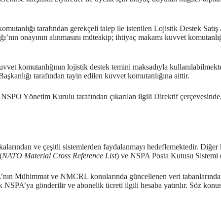
 komutanlığı tarafından gerekçeli talep ile istenilen Lojistik Destek Sat
’nın onayının alınmasını müteakip; ihtiyaç makamı kuvvet komutanlığ
vvet komutanlığının lojistik destek temini maksadıyla kullanılabilmekted
kanlığı tarafından tayin edilen kuvvet komutanlığına aittir.
 NSPO Yönetim Kurulu tarafından çıkarılan ilgili Direktif çerçevesinde,
kalarından ve çeşitli sistemlerden faydalanmayı hedeflemektedir. Diğe
(
NATO Material Cross Reference List
) ve NSPA Posta Kutusu Sistemi 
A’nın Mühimmat ve NMCRL konularında güncellenen veri tabanlarından 
SPA’ya gönderilir ve abonelik ücreti ilgili hesaba yatırılır. Söz konus