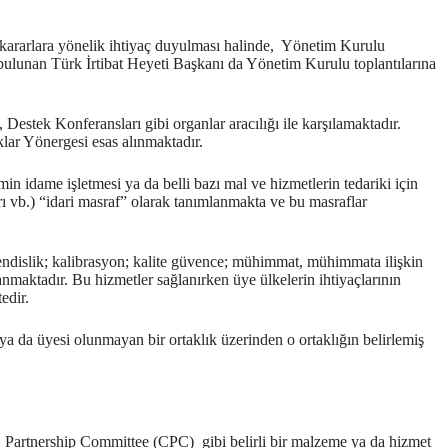
k kararlara yönelik ihtiyaç duyulması halinde, Yönetim Kurulu
 bulunan Türk İrtibat Heyeti Başkanı da Yönetim Kurulu toplantılarına
Destek Konferansları gibi organlar aracılığı ile karşılamaktadır.
klar Yönergesi esas alınmaktadır.
min idame işletmesi ya da belli bazı mal ve hizmetlerin tedariki için
fları vb.) “idari masraf” olarak tanımlanmakta ve bu masraflar
endislik; kalibrasyon; kalite güvence; mühimmat, mühimmata ilişkin
anmaktadır. Bu hizmetler sağlanırken üye ülkelerin ihtiyaçlarının
edir.
 da üyesi olunmayan bir ortaklık üzerinden o ortaklığın belirlemiş
t. Partnership Committee (CPC) gibi belirli bir malzeme ya da hizmet