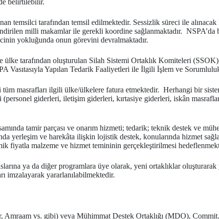
belirtilebilir.
 temsilci tarafından temsil edilmektedir. Sessizlik süreci ile alınaca
lendirilen milli makamlar ile gerekli koordine sağlanmaktadır. NSPA’da
ilcinin yokluğunda onun görevini devralmaktadır.
 ülke tarafından oluşturulan Silah Sistemi Ortaklık Komiteleri (SSOK), 
Vasıtasıyla Yapılan Tedarik Faaliyetleri ile İlgili İşlem ve Sorumlulu
tüm masrafları ilgili ülke/ülkelere fatura etmektedir. Herhangi bir siste
 (personel giderleri, iletişim giderleri, kırtasiye giderleri, iskân masra
amında tamir parçası ve onarım hizmeti; tedarik; teknik destek ve müh
da yerleşim ve harekâta ilişkin lojistik destek, konularında hizmet sağl
mik fiyatla malzeme ve hizmet temininin gerçekleştirilmesi hedeflenmekt
na ya da diğer programlara üye olarak, yeni ortaklıklar oluşturarak ya
rı imzalayarak yararlanılabilmektedir.
(Stinger, Amraam vs. gibi) veya Mühimmat Destek Ortaklığı (MDO), Commi