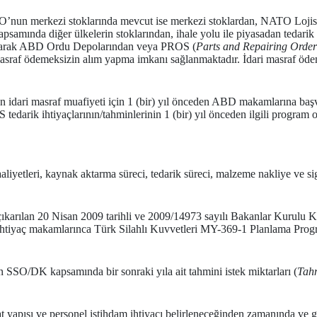
SO’nun merkezi stoklarında mevcut ise merkezi stoklardan, NATO Lojis
apsamında diğer ülkelerin stoklarından, ihale yolu ile piyasadan tedar
açarak ABD Ordu Depolarından veya PROS (
Parts and Repairing Order
asraf ödemeksizin alım yapma imkanı sağlanmaktadır. İdari masraf ödeme
 idari masraf muafiyeti için 1 (bir) yıl önceden ABD makamlarına başv
arik ihtiyaçlarının/tahminlerinin 1 (bir) yıl önceden ilgili program o
iyetleri, kaynak aktarma süreci, tedarik süreci, malzeme nakliye ve sigo
karılan 20 Nisan 2009 tarihli ve 2009/14973 sayılı Bakanlar Kurulu K
n ihtiyaç makamlarınca Türk Silahlı Kuvvetleri MY-369-1 Planlama Pr
n SSO/DK kapsamında bir sonraki yıla ait tahmini istek miktarları (
Tahm
t yapısı ve personel istihdam ihtiyacı belirleneceğinden zamanında ve 