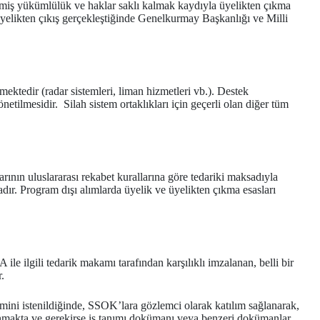
lmemiş yükümlülük ve haklar saklı kalmak kaydıyla üyelikten çıkma
üyelikten çıkış gerçekleştiğinde Genelkurmay Başkanlığı ve Milli
mektedir (radar sistemleri, liman hizmetleri vb.). Destek
etilmesidir. Silah sistem ortaklıkları için geçerli olan diğer tüm
ın uluslararası rekabet kurallarına göre tedariki maksadıyla
ır. Program dışı alımlarda üyelik ve üyelikten çıkma esasları
le ilgili tedarik makamı tarafından karşılıklı imzalanan, belli bir
.
emini istenildiğinde, SSOK’lara gözlemci olarak katılım sağlanarak,
planmakta ve gerekirse iş tanımı dokümanı veya benzeri dokümanlar