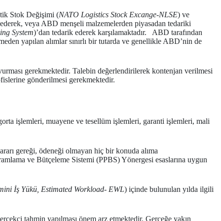
tik Stok Değişimi (
NATO Logistics Stock Excange-NLSE
) ve
ik ederek, veya ABD menşeli malzemelerden piyasadan tedariki
ing System
)’dan tedarik ederek karşılamaktadır. ABD tarafından
den yapılan alımlar sınırlı bir tutarda ve genellikle ABD’nin de
urması gerekmektedir. Talebin değerlendirilerek kontenjan verilmesi
fislerine gönderilmesi gerekmektedir.
rta işlemleri, muayene ve tesellüm işlemleri, garanti işlemleri, mali
ararı gereği, ödeneği olmayan hiç bir konuda alıma
ogramlama ve Bütçeleme Sistemi (PPBS) Yönergesi esaslarına uygun
ini İş Yükü,
Estimated Workload- EWL
) içinde bulunulan yılda ilgili
gerçekçi tahmin yapılması önem arz etmektedir. Gerçeğe yakın