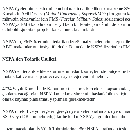
NSPA üyelerinin isteklerini temel olarak tedarik edilecek malzeme S
Karşılıklı Acil Destek (
Mutual Emergency Support-MES
) Programı k
mümkün olmayanlar için FMS (
Foreign Military Sales
) sözleşmesi 
NSPA’ya FMS kanalından her yıl belli bir kontenjan dâhilinde idari m
dahil olduğu ortak projeler kapsamındaki alımlardır.
NSPA’nın, FMS üzerinden tedarik edeceği malzemeler için talep edilen
ABD makamlarının insiyatifindedir. Bu nedenle NSPA üzerinden FMS ted
NSPA’den Tedarik Usulleri
NSPA’den tedarik edilecek ürünlerin tedarik süreçlerinde bütçeleme faal
mutabakat ve mahsup süreci ayrı ayrı değerlendirilmelidir.
4734 Sayılı Kamu İhale Kanunun istisnalar 3.b maddesi kapsamında çı
çıkılamayacağından NSPA’dan tedarik sürecinin başlatılabilmesi içi
olarak kaynak planlaması yapılması gerekmektedir.
NSPA direktif ve yönergeleri gereği üye ülkeler tarafından, üye oluna
SSO veya DK`nin belirlediği tarihe kadar NSPA’ya gönderilmelidir.
Hazırlanacak olan İş Yükü Tahminlerine göre NSPA tarafından teşkila