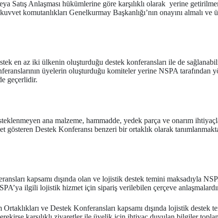
/veya Satış Anlaşması hükümlerine göre karşılıklı olarak yerine getiri
li kuvvet komutanlıkları Genelkurmay Başkanlığı’nın onayını almalı ve 
stek en az iki ülkenin oluşturduğu destek konferansları ile de sağlanabil
onferanslarının üyelerin oluşturduğu komiteler yerine NSPA tarafından yön
e geçerlidir.
eklenmeyen ana malzeme, hammadde, yedek parça ve onarım ihtiyaçların
 gösteren Destek Konferansı benzeri bir ortaklık olarak tanımlanmaktad
ansları kapsamı dışında olan ve lojistik destek temini maksadıyla NSPA i
A’ya ilgili lojistik hizmet için sipariş verilebilen çerçeve anlaşmalardır
Ortaklıkları ve Destek Konferansları kapsamı dışında lojistik destek t
ekirse karşılıklı ziyaretler ile üyelik için ihtiyaç duyulan bilgiler to