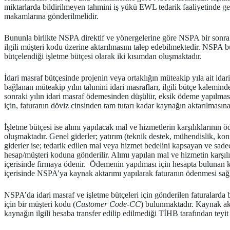
miktarlarda bildirilmeyen tahmini iş yükü EWL tedarik faaliyetinde ge
makamlarına gönderilmelidir.
Bununla birlikte NSPA direktif ve yönergelerine göre NSPA bir sonraki
ilgili müşteri kodu üzerine aktarılmasını talep edebilmektedir. NSPA bü
bütçelendiği işletme bütçesi olarak iki kısımdan oluşmaktadır.
İdari masraf bütçesinde projenin veya ortaklığın müteakip yıla ait id
bağlanan müteakip yılın tahmini idari masrafları, ilgili bütçe kalemind
sonraki yılın idari masraf ödemesinden düşülür, eksik ödeme yapılmas
için, faturanın döviz cinsinden tam tutarı kadar kaynağın aktarılmasına
İşletme bütçesi ise alımı yapılacak mal ve hizmetlerin karşılıklarının ö
oluşmaktadır. Genel giderler; yatırım (teknik destek, mühendislik, kon
giderler ise; tedarik edilen mal veya hizmet bedelini kapsayan ve sade
hesap/müşteri koduna gönderilir. Alımı yapılan mal ve hizmetin karşı
içerisinde firmaya ödenir. Ödemenin yapılması için hesapta bulunan
içerisinde NSPA’ya kaynak aktarımı yapılarak faturanın ödenmesi sağ
NSPA’da idari masraf ve işletme bütçeleri için gönderilen faturalarda 
için bir müşteri kodu (
Customer Code-CC
) bulunmaktadır. Kaynak akt
kaynağın ilgili hesaba transfer edilip edilmediği TİHB tarafından teyit 