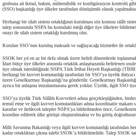
grubuna ait ikmal, bakım, mühendislik ve konfigürasyon kontrolü gibi h
(SSO) başkanlığı üye ülkeler tarafından dönüşümlü olarak yapılmakta 
Herhangi bir silah sistem ortaklığının kurulması söz konusu silâh sist
talep sonrasında NSPA bu konudaki isteği diğer üye ülkelere bildirme
onayı ile silah sistem ortaklığı kurulmuş olur.
Kurulan SSO’nun kuruluş maksadı ve sağlayacağı hizmetler ile ortaklı
SSOK her yıl en az bir defa olmak üzere belirli dönemlerde toplanmaktad
İdari bütçe üye ülkeler arasında ortaklık anlaşmasında belirlenen usul
üye olmak istenildiğinde NSPA Türk İrtibat Heyeti Başkanlığı (TİHB) ile
herhangi bir kuvvet komutanlığı tarafından bir SSO’ya üyelik ihtiyacı
üzere Genelkurmay Başkanlığı’na gönderilir. Genelkurmay Başkanlığı
ayrıca bir anlaşma imzalanmasına gerek yoktur. Üyelik, ilgili SSO üye ü
SSO’ya üyelik Türk Silâhlı Kuvvetleri adına gerçekleştiğinden, birden 
temsil etme ve ilgili kuvvet komutanlıkları adına koordinatör makam 
kararlar ve iletilecek talepler NSPA’ya bildirilmeden önce, Genelkurm
koordine edilerek ülke görüşü oluşturulmakta ve bu görüş doğrultusun
Milli Savunma Bakanlığı veya ilgili kuvvet komutanlığı tarafından herh
kadar ortaklıktan çıkma talebi SSOK’a bildirilmelidir. Talep SSOK