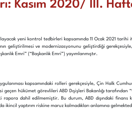
ı: Kasım 2020/ III. Haft
ıtlayacak yeni kontrol tedbirleri kapsamında 11 Ocak 2021 tarihi
rının geliştirilmesi ve modernizasyonunu geliştirdiği gerekçesiy
aşkanlık Emri” (“Başkanlık Emri”) yayımlanmıştır.
ygulanması kapsamındaki rolleri gerekçesiyle, Çin Halk Cumhuri
hsi geçen hükümet görevlileri ABD Dışişleri Bakanlığı tarafından
rapora dahil edilmemiştir. Bu durum, ABD dışındaki finans kuru
a ikincil yaptırım riskine maruz kalmadıkları anlamına gelmekted