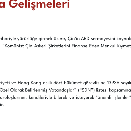
a Gelişmeleri
 itibariyle yürürlüğe girmek üzere, Çin’in ABD sermayesini kaynak
le, “Komünist Çin Askeri Şirketlerini Finanse Eden Menkul Kıymet
yeti ve Hong Kong asıllı dört hükümet görevlisine 13936 sayılı
 “Özel Olarak Belirlenmiş Vatandaşlar” (“SDN”) listesi kapsamına
luşlarının, kendileriyle bilerek ve isteyerek "önemli işlemler"
ir.