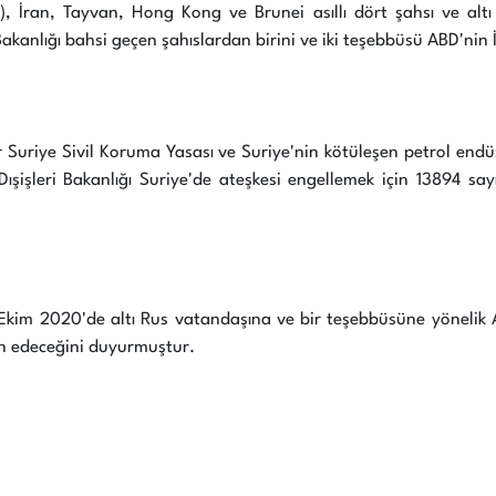
, İran, Tayvan, Hong Kong ve Brunei asıllı dört şahsı ve altı 
kanlığı bahsi geçen şahıslardan birini ve iki teşebbüsü ABD'nin İr
riye Sivil Koruma Yasası ve Suriye'nin kötüleşen petrol endüstri
ışişleri Bakanlığı Suriye'de ateşkesi engellemek için 13894 sayı
Ekim 2020'de altı Rus vatandaşına ve bir teşebbüsüne yönelik Av
lan edeceğini duyurmuştur.