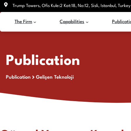
Skip
Trump Towers, Ofis Kule:2 Kat:18, No:12, Sisli, Istanbul, Turkey
to
content
The Firm
Capabilities
Publicati
Publication
Publication
Gelişen Teknoloji