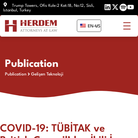
Skip
Trump Towers, Ofis Kule:2 Kat:18, No:12, Sisli,
Istanbul, Turkey
to
content
EN-US
Publication
Publication
Gelişen Teknoloji
COVID-19: TÜBİTAK ve