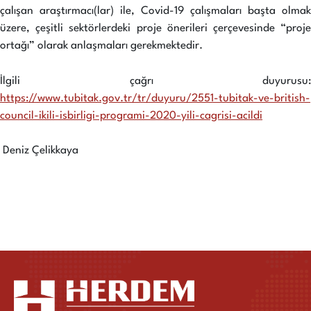
çalışan araştırmacı(lar) ile, Covid-19 çalışmaları başta olmak
üzere, çeşitli sektörlerdeki proje önerileri çerçevesinde “proje
ortağı” olarak anlaşmaları gerekmektedir.
İlgili çağrı duyurusu:
https://www.tubitak.gov.tr/tr/duyuru/2551-tubitak-ve-british-
council-ikili-isbirligi-programi-2020-yili-cagrisi-acildi
Deniz Çelikkaya