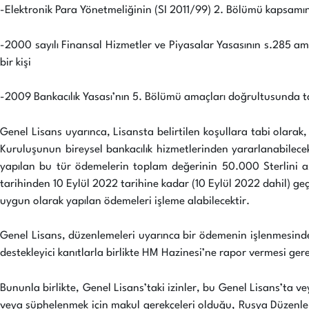
-Elektronik Para Yönetmeliğinin (SI 2011/99) 2. Bölümü kapsamında
-2000 sayılı Finansal Hizmetler ve Piyasalar Yasasının s.285 a
bir kişi
-2009 Bankacılık Yasası’nın 5. Bölümü amaçları doğrultusunda tan
Genel Lisans uyarınca, Lisansta belirtilen koşullara tabi olarak, 
Kuruluşunun bireysel bankacılık hizmetlerinden yararlanabilece
yapılan bu tür ödemelerin toplam değerinin 50.000 Sterlini aş
tarihinden 10 Eylül 2022 tarihine kadar (10 Eylül 2022 dahil) ge
uygun olarak yapılan ödemeleri işleme alabilecektir.
Genel Lisans, düzenlemeleri uyarınca bir ödemenin işlenmesinden s
destekleyici kanıtlarla birlikte HM Hazinesi’ne rapor vermesi gere
Bununla birlikte, Genel Lisans’taki izinler, bu Genel Lisans’ta v
veya şüphelenmek için makul gerekçeleri olduğu, Rusya Düzenlem