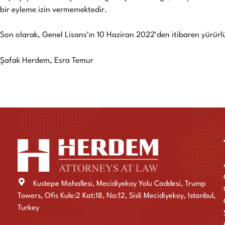
bir eyleme izin vermemektedir.
Son olarak, Genel Lisans’ın 10 Haziran 2022’den itibaren yürürl
Şafak Herdem, Esra Temur
Kustepe Mahallesi, Mecidiyekoy Yolu Caddesi, Trump
Towers, Ofis Kule:2 Kat:18, No:12, Sisli Mecidiyekoy, Istanbul,
Turkey