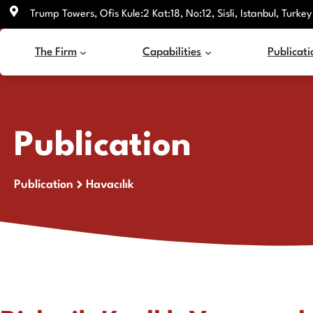
Skip
Trump Towers, Ofis Kule:2 Kat:18, No:12, Sisli, Istanbul, Turkey
to
content
The Firm
Capabilities
Publicati
Publication
Publication
Havacılık