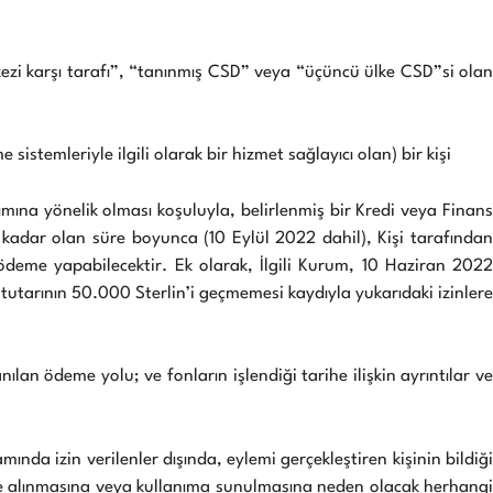
ezi karşı tarafı”, “tanınmış CSD” veya “üçüncü ülke CSD”si olan
temleriyle ilgili olarak bir hizmet sağlayıcı olan) bir kişi
nımına yönelik olması koşuluyla, belirlenmiş bir Kredi veya Finans
 kadar olan süre boyunca (10 Eylül 2022 dahil), Kişi tarafından
deme yapabilecektir. Ek olarak, İlgili Kurum, 10 Haziran 2022
tutarının 50.000 Sterlin’i geçmemesi kaydıyla yukarıdaki izinlere
lan ödeme yolu; ve fonların işlendiği tarihe ilişkin ayrıntılar ve
nda izin verilenler dışında, eylemi gerçekleştiren kişinin bildiği
le alınmasına veya kullanıma sunulmasına neden olacak herhangi