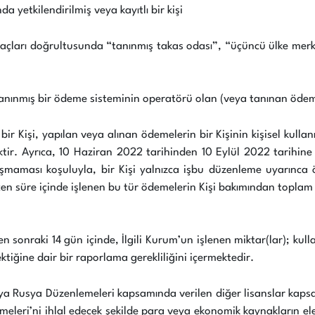
 yetkilendirilmiş veya kayıtlı bir kişi
maçları doğrultusunda “tanınmış takas odası”, “üçüncü ülke merk
ınmış bir ödeme sisteminin operatörü olan (veya tanınan ödeme sis
bir Kişi, yapılan veya alınan ödemelerin bir Kişinin kişisel kulla
ktir. Ayrıca, 10 Haziran 2022 tarihinden 10 Eylül 2022 tarihine
maması koşuluyla, bir Kişi yalnızca işbu düzenleme uyarınca ö
çen süre içinde işlenen bu tür ödemelerin Kişi bakımından toplam 
onraki 14 gün içinde, İlgili Kurum’un işlenen miktar(lar); kullanı
ktiğine dair bir raporlama gerekliliğini içermektedir.
eya Rusya Düzenlemeleri kapsamında verilen diğer lisanslar kapsamı
eleri’ni ihlal edecek şekilde para veya ekonomik kaynakların e