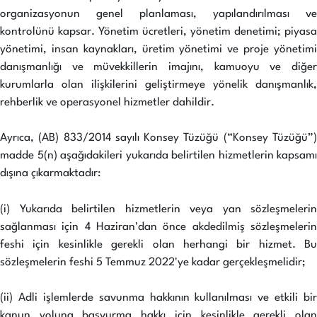
organizasyonun genel planlaması, yapılandırılması ve
kontrolünü kapsar. Yönetim ücretleri, yönetim denetimi; piyasa
yönetimi, insan kaynakları, üretim yönetimi ve proje yönetimi
danışmanlığı ve müvekkillerin imajını, kamuoyu ve diğer
kurumlarla olan ilişkilerini geliştirmeye yönelik danışmanlık,
rehberlik ve operasyonel hizmetler dahildir.
Ayrıca, (AB) 833/2014 sayılı Konsey Tüzüğü (“Konsey Tüzüğü”)
madde 5(n) aşağıdakileri yukarıda belirtilen hizmetlerin kapsamı
dışına çıkarmaktadır:
(i) Yukarıda belirtilen hizmetlerin veya yan sözleşmelerin
sağlanması için 4 Haziran'dan önce akdedilmiş sözleşmelerin
feshi için kesinlikle gerekli olan herhangi bir hizmet. Bu
sözleşmelerin feshi 5 Temmuz 2022'ye kadar gerçekleşmelidir;
(ii) Adli işlemlerde savunma hakkının kullanılması ve etkili bir
kanun yoluna başvurma hakkı için kesinlikle gerekli olan