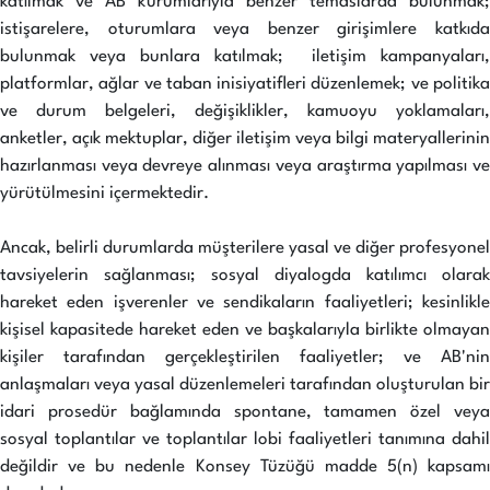
katılmak ve AB kurumlarıyla benzer temaslarda bulunmak;
istişarelere, oturumlara veya benzer girişimlere katkıda
bulunmak veya bunlara katılmak; iletişim kampanyaları,
platformlar, ağlar ve taban inisiyatifleri düzenlemek; ve politika
ve durum belgeleri, değişiklikler, kamuoyu yoklamaları,
anketler, açık mektuplar, diğer iletişim veya bilgi materyallerinin
hazırlanması veya devreye alınması veya araştırma yapılması ve
yürütülmesini içermektedir.
Ancak, belirli durumlarda müşterilere yasal ve diğer profesyonel
tavsiyelerin sağlanması; sosyal diyalogda katılımcı olarak
hareket eden işverenler ve sendikaların faaliyetleri; kesinlikle
kişisel kapasitede hareket eden ve başkalarıyla birlikte olmayan
kişiler tarafından gerçekleştirilen faaliyetler; ve AB'nin
anlaşmaları veya yasal düzenlemeleri tarafından oluşturulan bir
idari prosedür bağlamında spontane, tamamen özel veya
sosyal toplantılar ve toplantılar lobi faaliyetleri tanımına dahil
değildir ve bu nedenle Konsey Tüzüğü madde 5(n) kapsamı