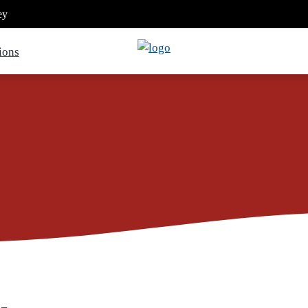
ey
ions