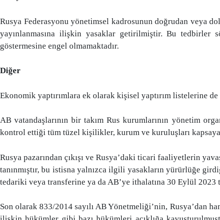
Rusya Federasyonu yönetimsel kadrosunun doğrudan veya dolayl
yayınlanmasına ilişkin yasaklar getirilmiştir. Bu tedbirler
göstermesine engel olmamaktadır.
Diğer
Ekonomik yaptırımlara ek olarak kişisel yaptırım listelerine de
AB vatandaşlarının bir takım Rus kurumlarının yönetim orga
kontrol ettiği tüm tüzel kişilikler, kurum ve kuruluşları kapsaya
Rusya pazarından çıkışı ve Rusya’daki ticari faaliyetlerin yavaş
tanınmıştır, bu istisna yalnızca ilgili yasakların yürürlüğe gir
tedariki veya transferine ya da AB’ye ithalatına 30 Eylül 2023 t
Son olarak 833/2014 sayılı AB Yönetmeliği’nin, Rusya’dan ham pe
ilişkin hükümler gibi bazı hükümleri açıklığa kavuşturulmuş