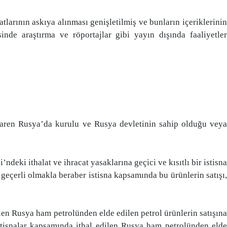
rının askıya alınması genişletilmiş ve bunların içeriklerinin
inde araştırma ve röportajlar gibi yayın dışında faaliyetler
baren Rusya’da kurulu ve Rusya devletinin sahip olduğu veya
deki ithalat ve ihracat yasaklarına geçici ve kısıtlı bir istisna
n geçerli olmakla beraber istisna kapsamında bu ürünlerin satışı,
len Rusya ham petrolünden elde edilen petrol ürünlerin satışına
stisnalar kapsamında ithal edilen Rusya ham petrolünden elde