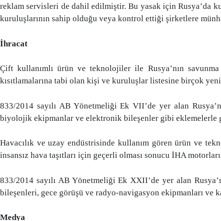
reklam servisleri de dahil edilmiştir. Bu yasak için Rusya’da 
kuruluşlarının sahip olduğu veya kontrol ettiği şirketlere mün
İhracat
Çift kullanımlı ürün ve teknolojiler ile Rusya’nın savunma
kısıtlamalarına tabi olan kişi ve kuruluşlar listesine birçok yen
833/2014 sayılı AB Yönetmeliği Ek VII’de yer alan Rusya’nın
biyolojik ekipmanlar ve elektronik bileşenler gibi eklemelerle g
Havacılık ve uzay endüstrisinde kullanım gören ürün ve teknolo
insansız hava taşıtları için geçerli olması sonucu İHA motorl
833/2014 sayılı AB Yönetmeliği Ek XXII’de yer alan Rusya’nın 
bileşenleri, gece görüşü ve radyo-navigasyon ekipmanları ve kam
Medya