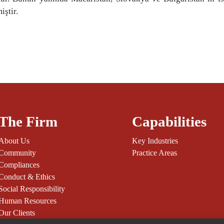
iştir.
The Firm
Capabilities
About Us
Key Industries
Community
Practice Areas
Compliances
Conduct & Ethics
Social Responsibility
Human Resources
Our Clients