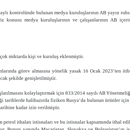
ı kontrolünde bulunan medya kuruluşlarının AB yayın ruhsatla
 söz konusu medya kuruluşlarının ve çalışanlarının AB içeris
 çok miktarda kişi ve kuruluş eklenmiştir.
nlarında görev almasına yönelik yasak 16 Ocak 2023’ten iti
cak şekilde genişletilmiştir.
latılmasını kolaylaştırmak için 833/2014 sayılı AB Yönetmeliği’n
diği tarihlerde halihazırda fiziken Rusya’da bulunan ürünler içi
arihine kadar izin verilmiştir.
trol ithalatı istisnaları ve bu istisnalar kapsamında ithal edi
tur. Bunun yanında Macaristan, Slovakya ve Bulgaristan’ın i