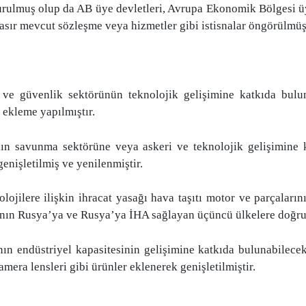
kurulmuş olup da AB üye devletleri, Avrupa Ekonomik Bölgesi üye
hasır mevcut sözleşme veya hizmetler gibi istisnalar öngörülmüş
 ve güvenlik sektörünün teknolojik gelişimine katkıda bulu
i ekleme yapılmıştır.
 savunma sektörüne veya askeri ve teknolojik gelişimine kat
enişletilmiş ve yenilenmiştir.
jilere ilişkin ihracat yasağı hava taşıtı motor ve parçalarını
arının Rusya’ya ve Rusya’ya İHA sağlayan üçüncü ülkelere doğru
endüstriyel kapasitesinin gelişimine katkıda bulunabilecek ür
era lensleri gibi ürünler eklenerek genişletilmiştir.