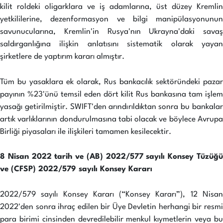
kilit roldeki oligarklara ve iş adamlarına, üst düzey Kremlin
yetkililerine, dezenformasyon ve bilgi manipülasyonunun
savunucularına, Kremlin'in Rusya'nın Ukrayna'daki savaş
saldırganlığına ilişkin anlatısını sistematik olarak yayan
şirketlere de yaptırım kararı almıştır.
Tüm bu yasaklara ek olarak, Rus bankacılık sektöründeki pazar
payının %23'ünü temsil eden dört kilit Rus bankasına tam işlem
yasağı getirilmiştir. SWIFT'den arındırıldıktan sonra bu bankalar
artık varlıklarının dondurulmasına tabi olacak ve böylece Avrupa
Birliği piyasaları ile ilişkileri tamamen kesilecektir.
8 Nisan 2022 tarih ve (AB) 2022/577 sayılı Konsey Tüzüğü
ve (CFSP) 2022/579 sayılı Konsey Kararı
2022/579 sayılı Konsey Kararı (“Konsey Kararı”), 12 Nisan
2022'den sonra ihraç edilen bir Üye Devletin herhangi bir resmi
para birimi cinsinden devredilebilir menkul kıymetlerin veya bu