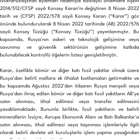
istikrarsızlaştıran eylemleri nedeniyle kısıtlayıcı önlemlere ilişkin
2014/512/CFSP sayılı Konsey Kararı’nı değiştiren 8 Nisan 2022
tarih ve (CFSP) 2022/578 sayılı Konsey Kararı (“Karar”) göz
önünde bulundurularak 8 Nisan 2022 tarihinde (AB) 2022/576
sayılı Konsey Tüzüğü (“Konsey Tüzüğü”) yayımlanmıştır. Bu
kapsamda, Rusya'nın askeri ve teknolojik gelişimine veya
savunma ve güvenlik sektörünün gelişimine katkıda
bulunabilecek kontrollü öğelerin listesi genişletilmiştir.
Karar, özellikle kömür ve diğer katı fosil yakıtlar olmak üzere
Rusya'dan belirli mallara ek ithalat kısıtlamaları getirmekte ve
bu kapsamda Ağustos 2022'den itibaren Rusya menşeili veya
Rusya'dan ihraç edilen kömür ve diğer katı fosil yakıtların AB'ye
satın alınması, ithal edilmesi veya transfer edilmesini
yasaklamaktadır. Bununla birlikte, fosil yakıtların ve belirli
minerallerin İsviçre, Avrupa Ekonomik Alanı ve Batı Balkanlar'a
satın alınması, ithal edilmesi veya taşınması işlemleriyle ilgili
olarak belirli devlete ait kuruluşlarla işlem yapma yasağından