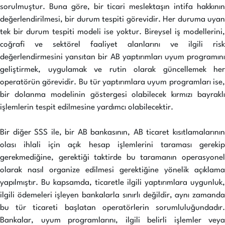
sorulmuştur. Buna göre, bir ticari meslektaşın intifa hakkının
değerlendirilmesi, bir durum tespiti görevidir. Her duruma uyan
tek bir durum tespiti modeli ise yoktur. Bireysel iş modellerini,
coğrafi ve sektörel faaliyet alanlarını ve ilgili risk
değerlendirmesini yansıtan bir AB yaptırımları uyum programını
geliştirmek, uygulamak ve rutin olarak güncellemek her
operatörün görevidir. Bu tür yaptırımlara uyum programları ise,
bir dolanma modelinin göstergesi olabilecek kırmızı bayraklı
işlemlerin tespit edilmesine yardımcı olabilecektir.
Bir diğer SSS ile, bir AB bankasının, AB ticaret kısıtlamalarının
olası ihlali için açık hesap işlemlerini taraması gerekip
gerekmediğine, gerektiği taktirde bu taramanın operasyonel
olarak nasıl organize edilmesi gerektiğine yönelik açıklama
yapılmıştır. Bu kapsamda, ticaretle ilgili yaptırımlara uygunluk,
ilgili ödemeleri işleyen bankalarla sınırlı değildir, aynı zamanda
bu tür ticareti başlatan operatörlerin sorumluluğundadır.
Bankalar, uyum programlarını, ilgili belirli işlemler veya