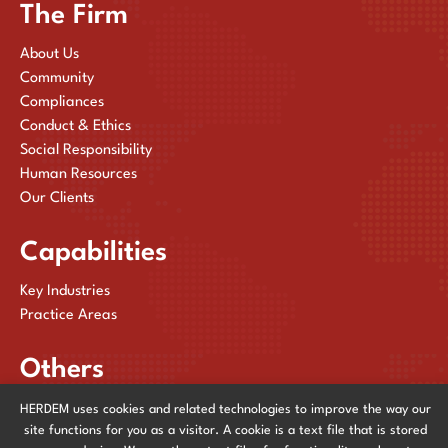
The Firm
About Us
Community
Compliances
Conduct & Ethics
Social Responsibility
Human Resources
Our Clients
Capabilities
Key Industries
Practice Areas
Others
Publications
HERDEM uses cookies and related technologies to improve the way our
site functions for you as a visitor. A cookie is a text file that is stored
News & Events