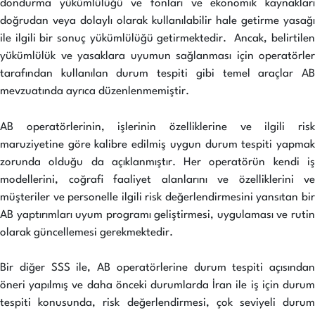
dondurma yükümlülüğü ve fonları ve ekonomik kaynakları
doğrudan veya dolaylı olarak kullanılabilir hale getirme yasağı
ile ilgili bir sonuç yükümlülüğü getirmektedir. Ancak, belirtilen
yükümlülük ve yasaklara uyumun sağlanması için operatörler
tarafından kullanılan durum tespiti gibi temel araçlar AB
mevzuatında ayrıca düzenlenmemiştir.
AB operatörlerinin, işlerinin özelliklerine ve ilgili risk
maruziyetine göre kalibre edilmiş uygun durum tespiti yapmak
zorunda olduğu da açıklanmıştır. Her operatörün kendi iş
modellerini, coğrafi faaliyet alanlarını ve özelliklerini ve
müşteriler ve personelle ilgili risk değerlendirmesini yansıtan bir
AB yaptırımları uyum programı geliştirmesi, uygulaması ve rutin
olarak güncellemesi gerekmektedir.
Bir diğer SSS ile, AB operatörlerine durum tespiti açısından
öneri yapılmış ve daha önceki durumlarda İran ile iş için durum
tespiti konusunda, risk değerlendirmesi, çok seviyeli durum