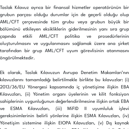
Taslak Kılavuz ayrıca bir finansal hizmetler operatörünün bir
grubun parçası olduğu durumlar için de geçerli olduğu olup
AML/CFT çerçevesinde tüm grubu veya grubun büyük bir
bölümünü etkileyen eksikliklerin giderilmesinin yanı sıra grup
çapında etkili AML/CFT politika ve prosedürlerinin
oluşturulmasını ve uygulanmasını sağlamak üzere ana şirket
tarafından bir grup AML/CFT uyum görevlisinin atanmasını
öngörülmektedir.
Ek olarak, Taslak Kılavuzun Avrupa Denetim Makamları’nın
kılavuzlarını tamamladığı belirtilmekle birlikte bu kılavuzlar: (i)
2013/36/EU Yönergesi kapsamında iç yönetişime ilişkin EBA
Kılavuzları, (ii) Yönetim organı üyelerinin ve kilit fonksiyon
sahiplerinin uygunluğunun değerlendirilmesine ilişkin ortak EBA
ve ESMA Kılavuzları, (iii) MiFID II uyumluluk işlevi
gereksinimlerinin belirli yönlerine ilişkin ESMA Kılavuzları, (iv)
Yönetişim sistemine ilişkin EIOPA Kılavuzları, (v) Dış kaynak