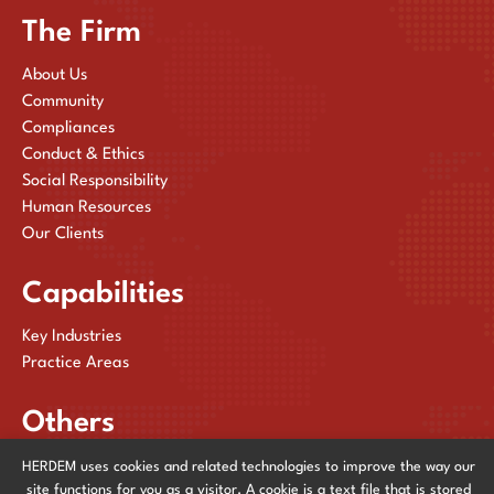
The Firm
About Us
Community
Compliances
Conduct & Ethics
Social Responsibility
Human Resources
Our Clients
Capabilities
Key Industries
Practice Areas
Others
Publications
HERDEM uses cookies and related technologies to improve the way our
site functions for you as a visitor. A cookie is a text file that is stored
News & Events