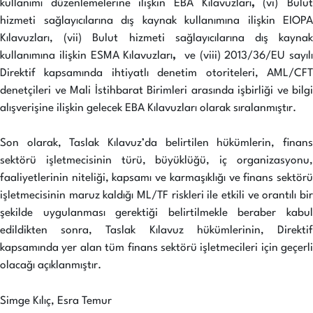
kullanımı düzenlemelerine ilişkin EBA Kılavuzları
,
(vi)
Bulu
hizmeti sağlayıcılarına dış kaynak kullanımına ilişkin EIOPA
Kılavuzları, (vii) Bulut hizmeti sağlayıcılarına dış kaynak
kullanımına ilişkin ESMA Kılavuzları
,
ve (viii) 2013/36/EU sayılı
Direktif kapsamında ihtiyatlı denetim otoriteleri, AML/CFT
denetçileri ve Mali İstihbarat Birimleri arasında işbirliği ve bilgi
alışverişine ilişkin gelecek EBA Kılavuzları olarak sıralanmıştır.
Son olarak, Taslak Kılavuz’da belirtilen hükümlerin, finans
sektörü işletmecisinin türü, büyüklüğü, iç organizasyonu,
faaliyetlerinin niteliği, kapsamı ve karmaşıklığı ve finans sektörü
işletmecisinin maruz kaldığı ML/TF riskleri ile etkili ve orantılı bir
şekilde uygulanması gerektiği belirtilmekle beraber kabul
edildikten sonra, Taslak Kılavuz hükümlerinin, Direktif
kapsamında yer alan tüm finans sektörü işletmecileri için geçerli
olacağı açıklanmıştır.
Simge Kılıç, Esra Temur