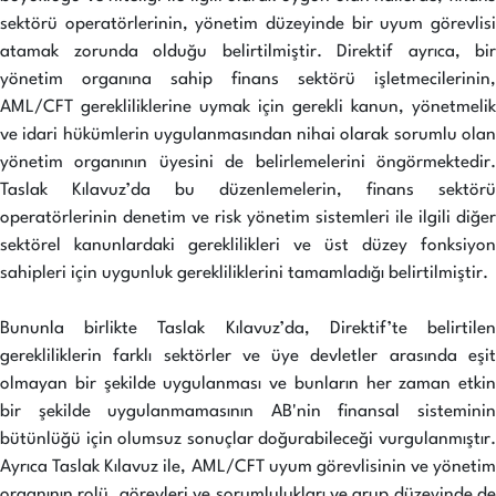
sektörü operatörlerinin, yönetim düzeyinde bir uyum görevlisi
atamak zorunda olduğu belirtilmiştir. Direktif ayrıca, bir
yönetim organına sahip finans sektörü işletmecilerinin,
AML/CFT gerekliliklerine uymak için gerekli kanun, yönetmelik
ve idari hükümlerin uygulanmasından nihai olarak sorumlu olan
yönetim organının üyesini de belirlemelerini öngörmektedir.
Taslak Kılavuz’da bu düzenlemelerin, finans sektörü
operatörlerinin denetim ve risk yönetim sistemleri ile ilgili diğer
sektörel kanunlardaki gereklilikleri ve üst düzey fonksiyon
sahipleri için uygunluk gerekliliklerini tamamladığı belirtilmiştir.
Bununla birlikte Taslak Kılavuz’da, Direktif’te belirtilen
gerekliliklerin farklı sektörler ve üye devletler arasında eşit
olmayan bir şekilde uygulanması ve bunların her zaman etkin
bir şekilde uygulanmamasının AB'nin finansal sisteminin
bütünlüğü için olumsuz sonuçlar doğurabileceği vurgulanmıştır.
Ayrıca Taslak Kılavuz ile, AML/CFT uyum görevlisinin ve yönetim
organının rolü, görevleri ve sorumlulukları ve grup düzeyinde de