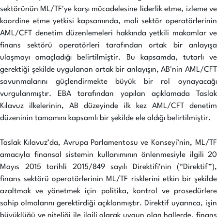
sektörünün ML/TF'ye karşı mücadelesine liderlik etme, izleme ve
koordine etme yetkisi kapsamında, mali sektör operatörlerinin
AML/CFT denetim düzenlemeleri hakkında yetkili makamlar ve
finans sektörü operatörleri tarafından ortak bir anlayışa
ulaşmayı amaçladığı belirtilmiştir. Bu kapsamda, tutarlı ve
gerektiği şekilde uygulanan ortak bir anlayışın, AB'nin AML/CFT
savunmalarını güçlendirmekte büyük bir rol oynayacağı
vurgulanmıştır. EBA tarafından yapılan açıklamada Taslak
Kılavuz ilkelerinin, AB düzeyinde ilk kez AML/CFT denetim
düzeninin tamamını kapsamlı bir şekilde ele aldığı belirtilmiştir.
Taslak Kılavuz’da, Avrupa Parlamentosu ve Konseyi’nin, ML/TF
amacıyla finansal sistemin kullanımının önlenmesiyle ilgili 20
Mayıs 2015 tarihli 2015/849 sayılı Direktifi’nin (“Direktif”),
finans sektörü operatörlerinin ML/TF risklerini etkin bir şekilde
azaltmak ve yönetmek için politika, kontrol ve prosedürlere
sahip olmalarını gerektirdiği açıklanmıştır. Direktif uyarınca, işin
büyüklüğü ve niteliği ile ilgili olarak uygun olan hallerde, finans