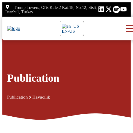
Skip
Trump Towers, Ofis Kule:2 Kat:18, No:12, Sisli,
to
Istanbul, Turkey
content
EN-US
Publication
Publication
Havacılık