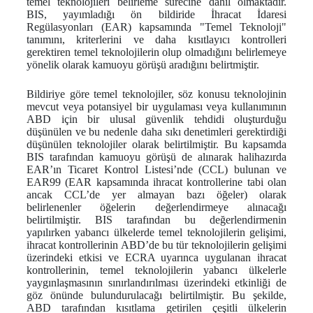
temel teknolojileri belirleme sürecine dahil olmaktadır.
BIS, yayımladığı ön bildiride İhracat İdaresi
Regülasyonları (EAR) kapsamında "Temel Teknoloji"
tanımını, kriterlerini ve daha kısıtlayıcı kontrolleri
gerektiren temel teknolojilerin olup olmadığını belirlemeye
yönelik olarak kamuoyu görüşü aradığını belirtmiştir.
Bildiriye göre temel teknolojiler, söz konusu teknolojinin
mevcut veya potansiyel bir uygulaması veya kullanımının
ABD için bir ulusal güvenlik tehdidi oluşturduğu
düşünülen ve bu nedenle daha sıkı denetimleri gerektirdiği
düşünülen teknolojiler olarak belirtilmiştir. Bu kapsamda
BIS tarafından kamuoyu görüşü de alınarak halihazırda
EAR’ın Ticaret Kontrol Listesi’nde (CCL) bulunan ve
EAR99 (EAR kapsamında ihracat kontrollerine tabi olan
ancak CCL’de yer almayan bazı öğeler) olarak
belirlenenler öğelerin değerlendirmeye alınacağı
belirtilmiştir. BIS tarafından bu değerlendirmenin
yapılırken yabancı ülkelerde temel teknolojilerin gelişimi,
ihracat kontrollerinin ABD’de bu tür teknolojilerin gelişimi
üzerindeki etkisi ve ECRA uyarınca uygulanan ihracat
kontrollerinin, temel teknolojilerin yabancı ülkelerle
yaygınlaşmasının sınırlandırılması üzerindeki etkinliği de
göz önünde bulundurulacağı belirtilmiştir. Bu şekilde,
ABD tarafından kısıtlama getirilen çeşitli ülkelerin