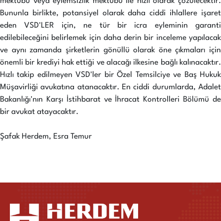
mektubu veya eylemsizlik mektubu ile hızlı olarak çözülecektir.
Bununla birlikte, potansiyel olarak daha ciddi ihlallere işaret
eden VSD'LER için, ne tür bir icra eyleminin garanti
edilebileceğini belirlemek için daha derin bir inceleme yapılacak
ve aynı zamanda şirketlerin gönüllü olarak öne çıkmaları için
önemli bir krediyi hak ettiği ve alacağı ilkesine bağlı kalınacaktır.
Hızlı takip edilmeyen VSD'ler bir Özel Temsilciye ve Baş Hukuk
Müşavirliği avukatına atanacaktır. En ciddi durumlarda, Adalet
Bakanlığı'nın Karşı İstihbarat ve İhracat Kontrolleri Bölümü de
bir avukat atayacaktır.
Şafak Herdem, Esra Temur