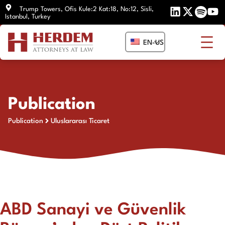
Skip
Trump Towers, Ofis Kule:2 Kat:18, No:12, Sisli,
Istanbul, Turkey
to
content
EN-US
Publication
Publication
Uluslararası Ticaret
ABD Sanayi ve Güvenlik