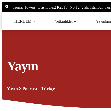
İçeriğe
Trump Towers, Ofis Kule:2 Kat:18, No:12, Şişli, İstanbul, Tür
atla
HERDEM
Yetkinlikler
Yayınları
Yayın
Yayın
Podcast - Türkçe