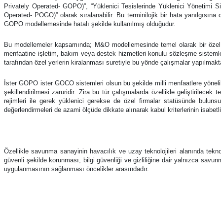
Privately Operated- GOPO)”, “Yüklenici Tesislerinde Yüklenici Yönetimi
Operated- POGO)” olarak sıralanabilir. Bu terminilojik bir hata yanılgıs
GOPO modellemesinde hatalı şekilde kullanılmış olduğudur.
Bu modellemeler kapsamında; M&O modellemesinde temel olarak bir özel üçünc
menfaatine işletim, bakım veya destek hizmetleri konulu sözleşme sistem
tarafından özel yerlerin kiralanması suretiyle bu yönde çalışmalar yapılmakt
İster GOPO ister GOCO sistemleri olsun bu şekilde milli menfaatlere yönelik
şekillendirilmesi zaruridir. Zira bu tür çalışmalarda özellikle geliştirilece
rejimleri ile gerek yüklenici gerekse de özel firmalar statüsünde buluns
değerlendirmeleri de azami ölçüde dikkate alınarak kabul kriterlerinin isabet
Özellikle savunma sanayinin havacılık ve uzay teknolojileri alanında tekno
güvenli şekilde korunması, bilgi güvenliği ve gizliliğine dair yalnızca savu
uygulanmasının sağlanması öncelikler arasındadır.