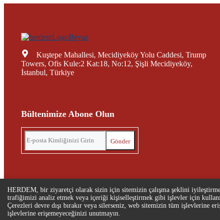
Kuştepe Mahallesi, Mecidiyeköy Yolu Caddesi, Trump
Towers, Ofis Kule:2 Kat:18, No:12, Şişli Mecidiyeköy,
İstanbul, Türkiye
Bültenimize Abone Olun
HERDEM, bir ziyaretçi olarak sizin için sitemizin çalışma şeklini iyileştirmek
trafiğimizi analiz etmek veya içeriği kişiselleştirmek gibi işlevler için kulla
Çerezleri devre dışı bırakır veya silerseniz, web sitemizin tüm işlevlerine 
Gizlilik ve Çerez Politikası
işlevlerine erişemeyeceğinizi unutmayın.