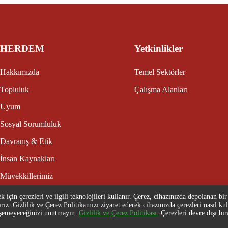
HERDEM
Yetkinlikler
Hakkımızda
Temel Sektörler
Topluluk
Çalışma Alanları
Uyum
Sosyal Sorumluluk
Davranış & Etik
İnsan Kaynakları
Müvekkillerimiz
 için çerezleri ve ilgili teknolojileri kullanır. Çerez, cihazınızda depolanan bi
nırız. Gizlilik ve Çerez Politikamızı ziyaret ederek cihazınızda çerezleri nasıl ku
erişemeyeceğinizi unutmayın.
Gizlilik ve Çerez Politikası.
Çerezleri devre dışı bır
© 2025
HERD