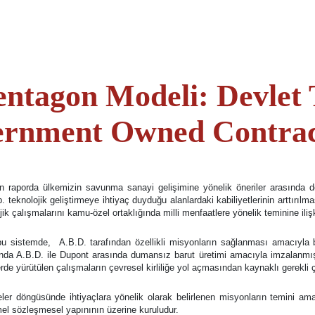
tagon Modeli: Devlet T
vernment Owned Contr
aporda ülkemizin savunma sanayi gelişimine yönelik öneriler arasında değ
nolojik geliştirmeye ihtiyaç duyduğu alanlardaki kabiliyetlerinin arttırılması 
ojik çalışmalarını kamu-özel ortaklığında milli menfaatlere yönelik teminine ilişk
bu sistemde, A.B.D. tarafından özellikli misyonların sağlanması amacıyla b
nda A.B.D. ile Dupont arasında dumansız barut üretimi amacıyla imzalanmış
slerde yürütülen çalışmaların çevresel kirliliğe yol açmasından kaynaklı gerekl
er döngüsünde ihtiyaçlara yönelik olarak belirlenen misyonların temini amacıy
emel sözleşmesel yapınının üzerine kuruludur.