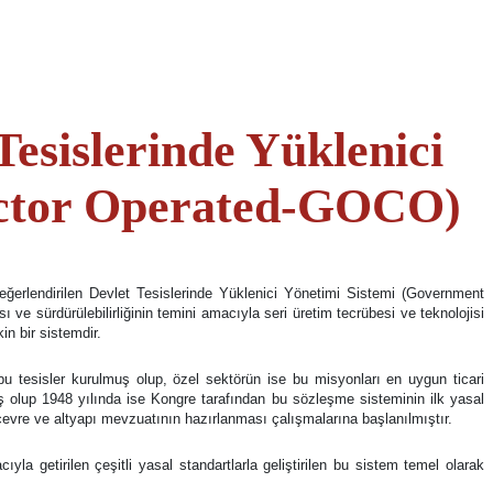
esislerinde Yüklenici
actor Operated-GOCO)
erlendirilen Devlet Tesislerinde Yüklenici Yönetimi Sistemi (Government
ve sürdürülebilirliğinin temini amacıyla seri üretim tecrübesi ve teknolojisi
in bir sistemdir.
u tesisler kurulmuş olup, özel sektörün ise bu misyonları en uygun ticari
 olup 1948 yılında ise Kongre tarafından bu sözleşme sisteminin ilk yasal
i çevre ve altyapı mevzuatının hazırlanması çalışmalarına başlanılmıştır.
la getirilen çeşitli yasal standartlarla geliştirilen bu sistem temel olarak