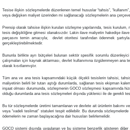
Tesise ilişkin sözleşmelerde düzenlenen temel hususlar “tahsis”, “kullanım”
veya değişken maliyet üzerinden mi sağlanacağı sözleşmelerin ana çerçeves
Prensip olarak tahsise ilişkin kurulan sözleşme yapılarında, tesis kurulum, 
tesis değişikliğine gitmesi olanaksızdır. Lakin ilave maliyetin hakedişe ila
parçasını temin amacıyla; devlet otoritesi tarafından ödenmek şartıyla v
gerçekleştirebilmektedir.
Bununla birlikte ayrı bütçeleri bulunan sektör spesifik sorumlu düzenleyici
çalışmaları için kaynak aktarması, devlet kullanımına özgülenmeyen ana tes
olarak kısıtlanmıştır.
Tüm ana ve ana tesis kapsamındaki küçük ölçekli tesislerin tahsisi, ta
maliyetinin belirli bir tutarı aştığı durumlarda, sağlanan tesis ekipman 
inşaat olması durumunda, sözleşmenin GOCO sözleşmesi kapsamında hizmetle
olduğu durumlarda ana tesis sözleşmeleri dışında yüklenici ile de gerekli tes
Bu tür sözleşmelerde üretimi tamamlanan ve devlete ait ürünlerin bakımı ve 
veya “vadeli teslimat” statuleri tespit edilebilir. Bu durumda sözleşmelerd
ödemelerin ne zaman başlayacağına dair hususları belirlemelidir.
GOCO sistemi dışında uygulanan ve bu sisteme benzerlik gösteren diğer 