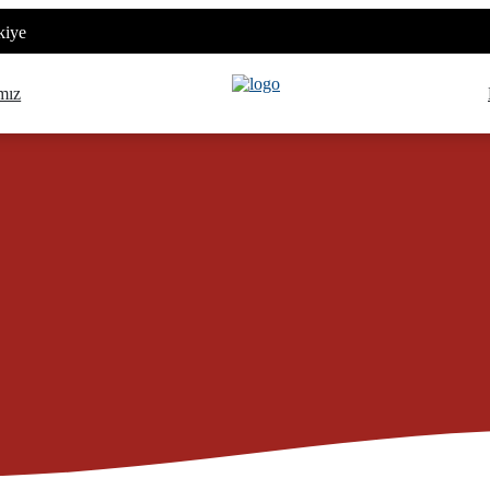
kiye
mız