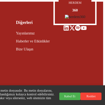
HERDEM
360
Diğerleri
Yayınlarımız
Haberler ve Etkinlikler
Bize Ulaşın
r metin dosyasıdır. Bu metin dosyalarını,
llandığımızı kolayca kontrol edebilirsiniz.
Kabul Et
Reddet
akır veya silerseniz, web sitemizin tüm
EM
| Tüm Hakları Saklıdır. Tarafından desteklenmektedir
Stingreys