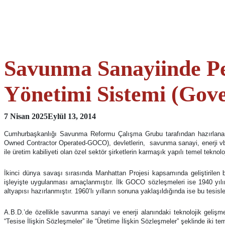
Savunma Sanayiinde Pen
Yönetimi Sistemi (Go
7 Nisan 2025
Eylül 13, 2014
Cumhurbaşkanlığı Savunma Reformu Çalışma Grubu tarafından hazırlanan r
Owned Contractor Operated-GOCO), devletlerin, savunma sanayi, enerji vb. tek
ile üretim kabiliyeti olan özel sektör şirketlerin karmaşık yapılı temel teknol
İkinci dünya savaşı sırasında Manhattan Projesi kapsamında geliştirilen 
işleyişte uygulanması amaçlanmıştır. İlk GOCO sözleşmeleri ise 1940 yılı
altyapısı hazırlanmıştır. 1960’lı yılların sonuna yaklaşıldığında ise bu tesi
A.B.D.’de özellikle savunma sanayi ve enerji alanındaki teknolojik gelişmel
“Tesise İlişkin Sözleşmeler” ile “Üretime İlişkin Sözleşmeler” şeklinde iki t