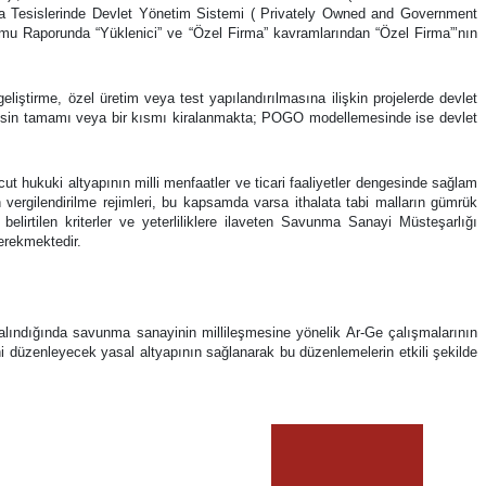
ma Tesislerinde Devlet Yönetim Sistemi ( Privately Owned and Government
rmu Raporunda “Yüklenici” ve “Özel Firma” kavramlarından “Özel Firma”’nın
iştirme, özel üretim veya test yapılandırılmasına ilişkin projelerde devlet
sisin tamamı veya bir kısmı kiralanmakta; POGO modellemesinde ise devlet
t hukuki altyapının milli menfaatler ve ticari faaliyetler dengesinde sağlam
rin vergilendirilme rejimleri, bu kapsamda varsa ithalata tabi malların gümrük
lirtilen kriterler ve yeterliliklere ilaveten Savunma Sanayi Müsteşarlığı
gerekmektedir.
e alındığında savunma sanayinin millileşmesine yönelik Ar-Ge çalışmalarının
ini düzenleyecek yasal altyapının sağlanarak bu düzenlemelerin etkili şekilde