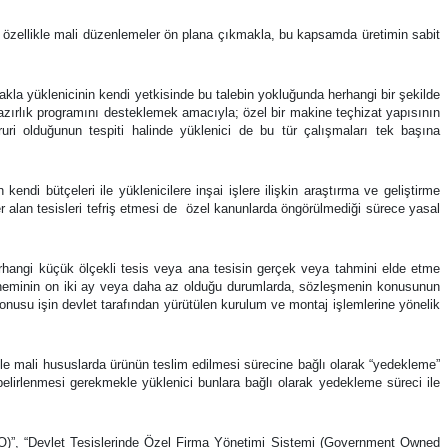
se özellikle mali düzenlemeler ön plana çıkmakla, bu kapsamda üretimin sabit
akla yüklenicinin kendi yetkisinde bu talebin yokluğunda herhangi bir şekilde
 hazırlık programını desteklemek amacıyla; özel bir makine teçhizat yapısının
ruri olduğunun tespiti halinde yüklenici de bu tür çalışmaları tek başına
ndi bütçeleri ile yüklenicilere inşai işlere ilişkin araştırma ve geliştirme
 alan tesisleri tefriş etmesi de özel kanunlarda öngörülmediği sürece yasal
angi küçük ölçekli tesis veya ana tesisin gerçek veya tahmini elde etme
 döneminin on iki ay veya daha az olduğu durumlarda, sözleşmenin konusunun
su işin devlet tarafından yürütülen kurulum ve montaj işlemlerine yönelik
kle mali hususlarda ürünün teslim edilmesi sürecine bağlı olarak “yedekleme”
 belirlenmesi gerekmekle yüklenici bunlara bağlı olarak yedekleme süreci ile
O)”, “Devlet Tesislerinde Özel Firma Yönetimi Sistemi (Government Owned