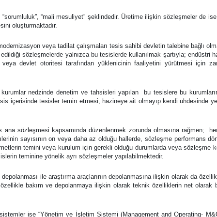
, “sorumluluk”, “mali mesuliyet” şeklindedir. Üretime ilişkin sözleşmeler de i
ini oluşturmaktadır.
modernizasyon veya tadilat çalışmaları tesis sahibi devletin talebine bağlı olm
ve edildiği sözleşmelerde yalnızca bu tesislerde kullanılmak şartıyla; endüstri
eya devlet otoritesi tarafından yüklenicinin faaliyetini yürütmesi için za
 kurumlar nedzinde denetim ve tahsisleri yapılan bu tesislere bu kurumların ke
is içerisinde tesisler temin etmesi, hazineye ait olmayıp kendi uhdesinde yer
hsis ana sözleşmesi kapsamında düzenlenmek zorunda olmasına rağmen; herh
kalemlerinin sayısının on veya daha az olduğu hallerde, sözleşme performans
rin temini veya kurulum için gerekli olduğu durumlarda veya sözleşme konu
islerin teminine yönelik ayrı sözleşmeler yapılabilmektedir.
depolanması ile araştırma araçlarının depolanmasına ilişkin olarak da özelli
e özellikle bakım ve depolanmaya ilişkin olarak teknik özelliklerin net olarak
sistemler ise “Yönetim ve İşletim Sistemi (Management and Operating- M&