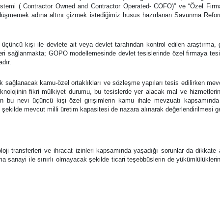
 Sistemi ( Contractor Owned and Contractor Operated- COFO)” ve “Özel Fir
ına düşmemek adına altını çizmek istediğimiz husus hazırlanan Savunma Refo
ü kişi ile devlete ait veya devlet tarafından kontrol edilen araştırma, gel
leri sağlanmakta; GOPO modellemesinde devlet tesislerinde özel firmaya te
adır.
 sağlanacak kamu-özel ortaklıkları ve sözleşme yapıları tesis edilirken mevcu
k teknolojinin fikri mülkiyet durumu, bu tesislerde yer alacak mal ve hizmetle
un bu nevi üçüncü kişi özel girişimlerin kamu ihale mevzuatı kapsamında be
li şekilde mevcut milli üretim kapasitesi de nazara alınarak değerlendirilmesi 
loji transferleri ve ihracat izinleri kapsamında yaşadığı sorunlar da dikkat
nma sanayi ile sınırlı olmayacak şekilde ticari teşebbüslerin de yükümlülükler