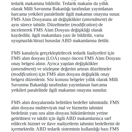
tedarik makamına bildirilir. Tedarik makamı da yıllık
olarak Milli Savunma Bakanlığı tarafından yayımlanan
harcama yetkileri paralelinde ilgili makamın onayına sunar.
FMS Alım Dosyasına ait değişiklikler (
amendment
) de
aynı sürece tabidir. Düzeltmeler (
modification
) de
incelenerek FMS Alım Dosyası değişikliği olarak
kaydedilir, ilgili makamlara yazı ile bildirilir, varsa
uyuşmazlık/itirazi hususlar ABD makamlarına iletilir.
FMS kanalıyla gerçekleştirilecek tedarik faaliyetleri için
FMS alım dosyası (LOA) onayı öncesi FMS Alım Dosyası
onay belgesi alınır. Ayrıca yapılan değişiklikler
(
amendment
) ve sözleşme değerini artıran düzeltmeler
(
modification
) için FMS alım dosyası değişiklik onay
belgesi düzenlenir. Söz konusu belgeler yıllık olarak Milli
Savunma Bakanlığı tarafından yayımlanan harcama
yetkileri paralelinde ilgili makamın onayına sunulur.
FMS alım dosyalarında belirtilen bedeller tahminidir. FMS
alım dosyası muhteviyatı mal ve hizmetin tahmini
bedelinin yanı sıra alım dosyası hükümlerinin yerine
getirilmesi ve takibi için ilgili ABD makamlarınca sarf
edilecek hizmet ve ilave maliyetlerin tahmini bedellerini de
içermektedir. ABD tedarik sisteminin kullandığı bazı FMS