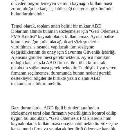
önceden öngörülemeyen ve milli kaynağın kullanılması
zorunluluğu ile karşılaşılabileceği de ayrıca göz önünde
bulundurulmalıdır.
Temel olarak, toplam tutarı belirli bir miktar ABD
Dolarının altında bulunan sözleşmeler için “Geri Ödemesiz
FMS Kredisi” kaynak olarak kullanılamaz. Ayrıca bahse
konu kaynağın kullanılacağı ticari sözleşmelerin
yürütülmesi sırasında yapılacak tüm sözleşme
değişikliklerinin de onay için Savunma Güvenlik İşbirliği
Ajansına gönderilmesi gerekmektedir. Ayrıca mümkün
olduğu kadar fazla ABD firması ile irtibat kurularak
rekabetin sağlanması gerekmektedir. En düşük fiyat veren
firmanın seçilmemesi durumunda bunun nedeni gerekli
destekleyici bilgiler ile birlikte yazılı olarak ABD
makamlarına bildirilmelidir.
Bazı durumlarda, ABD ilgili birimleri tarafından
sözleşmeye taraf olan firmanın yeterliliğinin kontrol edilip
uygun bulunduktan, “Geri Ödemesiz FMS Kredisi”nin
kaynak olarak kullanılması onaylanabilmektedir. Sözleşme
kapsamında firmaya yapılacak her türlü ödemeye karşılık