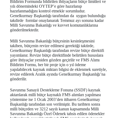
Bildirim Formunda bildirilen ihtiyaçların bütçe limitleri ve
yılı dönemindeki OYTEP’e göre hazırlanıp
hazırlanmadığını kontrol etmekle sorumludur.
Genelkurmay Başkanlığı tarafından da uygun bulunduğu
takdirde formlar onaylanarak Temmuz ayı sonuna kadar
Milli Savunma Bakanlığı ve kuvvet komutanlıklarına
gönderilmektedir.
Milli Savunma Bakanlığı bütçesinin kesinleşmesini
takiben, bütçenin revize edilmesi gerektiği taktirde,
Genelkurmay Başkanlığı tarafından revize bütçe direktifi
yayımlanır. Revize bütçe direktifinde belirtilen hususlara
göre ihtiyaçlar yeniden gözden geçirilir ve FMS Alımı
Bildirim Formu, her bir proje için o yıl ödeme
yapılabilecek kaynak miktarı bilgisi de eklenmek suretiyle,
revize edilerek Aralık ayında Genelkurmay Başkanlığı’na
gönderilir.
Savunma Sanayii Destekleme Fonuna (SSDF) kaynak
aktarılarak milli bütçe kaynaklı FMS alımları yapılması
yöntemine ise 1 Ocak 2003’den itibaren Genelkurmay
Başkanlığı tarafından son verilmiştir. Bu tarihten sonra
milli bütçeden ve 3212 sayılı kanun kapsamında Milli
Savunma Bakanlığı Özel Ödenek tahsis edilen ödenekler