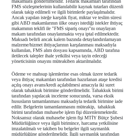
makamlara gönderilmelidir. Tedarik makamları tarafından
FMS sözleşmelerinin kullanılabilir kaynak tutarları düzenli
olarak takip edilmeli ve ilgili birimlerle paylaşılmalıdır.
Ancak yapılan isteğe karşılık fiyat, miktar ve teslim süresi
gibi ABD makamlarının ülke onayı istediği istekler ihtiyaç
makamının teklifi ile "FMS sipariş onayı"nı onaylayan
makam tarafından onaylanmakta veya iptal edilmektedir.
Maksadı belirli ancak kalem bazında detaylandırılamayan
malzeme/hizmet ihtiyaçlarının karşılanması maksadıyla
kullanılan, FMS alım dosyası kapsamında, ABD tarafına
iletilecek talepler ihale yetkilisi veya tayin edeceği
yöneticisinin onayını müteakiben aktarılmalıdır.
Ödeme ve mahsup işlemlerine esas olmak üzere tedarik
veya ihtiyaç makamları tarafından hazırlanan ataşe kredisi
açılış onayı avans/kredi açılabilmesi amacıyla iki suret
olarak tahakkuk birimine gönderilmelidir. Tahakkuk birimi
tarafından yapılacak inceleme sonucunda, varsa eksik
hususların tamamlanması maksadıyla tedarik birimine iade
edilir. Belgelerin tamamlanmasını müteakip, tahakkuk
birimi tarafından muhasebe işlem fişi düzenlenmektedir.
Noksansız olarak muhasebe işlem fişi MTİY Bütçe Şubesi
Müdürlüğünce veya ilgili birimince, harcama yetkilisine
imzalatılmalı ve takiben bu belgeler ilgili saymanlık
müdürlüğüne gönderilmelidir. İlgili saymanlık tarafından