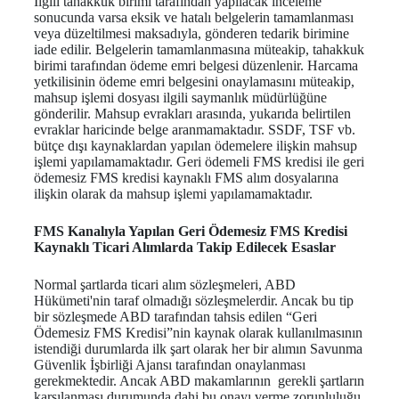
İlgili tahakkuk birimi tarafından yapılacak inceleme
sonucunda varsa eksik ve hatalı belgelerin tamamlanması
veya düzeltilmesi maksadıyla, gönderen tedarik birimine
iade edilir. Belgelerin tamamlanmasına müteakip, tahakkuk
birimi tarafından ödeme emri belgesi düzenlenir. Harcama
yetkilisinin ödeme emri belgesini onaylamasını müteakip,
mahsup işlemi dosyası ilgili saymanlık müdürlüğüne
gönderilir. Mahsup evrakları arasında, yukarıda belirtilen
evraklar haricinde belge aranmamaktadır. SSDF, TSF vb.
bütçe dışı kaynaklardan yapılan ödemelere ilişkin mahsup
işlemi yapılamamaktadır. Geri ödemeli FMS kredisi ile geri
ödemesiz FMS kredisi kaynaklı FMS alım dosyalarına
ilişkin olarak da mahsup işlemi yapılamamaktadır.
FMS Kanalıyla Yapılan Geri Ödemesiz FMS Kredisi
Kaynaklı Ticari Alımlarda Takip Edilecek Esaslar
Normal şartlarda ticari alım sözleşmeleri, ABD
Hükümeti'nin taraf olmadığı sözleşmelerdir. Ancak bu tip
bir sözleşmede ABD tarafından tahsis edilen “Geri
Ödemesiz FMS Kredisi”nin kaynak olarak kullanılmasının
istendiği durumlarda ilk şart olarak her bir alımın Savunma
Güvenlik İşbirliği Ajansı tarafından onaylanması
gerekmektedir. Ancak ABD makamlarının gerekli şartların
karşılanması durumunda dahi bu onayı verme zorunluluğu