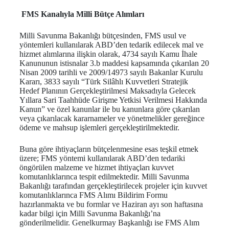
FMS Kanalıyla Milli Bütçe Alımları
Milli Savunma Bakanlığı bütçesinden, FMS usul ve
yöntemleri kullanılarak ABD’den tedarik edilecek mal ve
hizmet alımlarına ilişkin olarak, 4734 sayılı Kamu İhale
Kanununun istisnalar 3.b maddesi kapsamında çıkarılan 20
Nisan 2009 tarihli ve 2009/14973 sayılı Bakanlar Kurulu
Kararı, 3833 sayılı “Türk Silâhlı Kuvvetleri Stratejik
Hedef Planının Gerçekleştirilmesi Maksadıyla Gelecek
Yıllara Sari Taahhüde Girişme Yetkisi Verilmesi Hakkında
Kanun” ve özel kanunlar ile bu kanunlara göre çıkarılan
veya çıkarılacak kararnameler ve yönetmelikler gereğince
ödeme ve mahsup işlemleri gerçekleştirilmektedir.
Buna göre ihtiyaçların bütçelenmesine esas teşkil etmek
üzere; FMS yöntemi kullanılarak ABD’den tedariki
öngörülen malzeme ve hizmet ihtiyaçları kuvvet
komutanlıklarınca tespit edilmektedir. Milli Savunma
Bakanlığı tarafından gerçekleştirilecek projeler için kuvvet
komutanlıklarınca FMS Alımı Bildirim Formu
hazırlanmakta ve bu formlar ve Haziran ayı son haftasına
kadar bilgi için Milli Savunma Bakanlığı’na
gönderilmelidir. Genelkurmay Başkanlığı ise FMS Alım