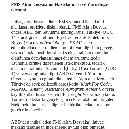
FMS Alım Dosyasının Hazırlanması ve Yürürlüğe
Girmesi
İhtiyaç duyulması halinde FMS yöntemi ile tedariki
planlanan projelere ilişkin olarak, FMS Alım Dosyası
öncesi ABD’den Savunma İşbirliği Ofisi Türkiye (ODC-
T), aracılığı ile “Tahmini Fiyat ve Tedarik Edilebilirlik
Bilgisi (
Price and Availability – P&A
)” talep
edilebilmektedir. İstenilen tahmini fiyat bilgisinin gerçeğe
yakın olarak alınabilmesi maksadıyla talebin mümkün
olduğunca detaylandırılması önem arz etmektedir.
Bununla birlitke düzenlenen istek mektubu, tedarik
makamı tarafından Savunma İşbirliği Ofisi Türkiye (ODC-
T)'ye veya doğrudan ilgili ABD Güvenlik Yardım
Organizasyonuna gönderilmektedir. Ayrıca malzemelerin
Türkiye'de sevk edileceği adres kodu (
Mark For Code
),
MAPAC (
Military Assistance Aprogram Adress Code
)'ta
kayıtlı kullanılması istenen FF (
Freight Forwarder
) kodu,
Türkiye'de tedariki gerçekleştirecek teşkilat kodu bilgileri
istek mektubuna esas bilgiler ile birlikte tedarik makamına
gönderilmektedir.
ABD’den intikal eden FMS Alım Dosyaları ihtiyaç
makamı tarafından incelenerek uygun olup olmadığı