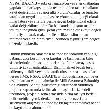
NSPA, BAAINBw gibi organizasyon veya teşkilatlardan
yapılan alımlar kapsamında tedarik edilen taşınır malların
kayıt değeri ilgili yabancı ülke kurum/kuruluş ve birimler
tarafından uygulanan muhasebe yönteminin gereği olarak
nihai fatura veya fatura yerine geçen belge intikal edene
kadar değişebilmektedir. Bu kapsamdaki taşınır malların
teslim alındığında giriş işlemi yapılmasına esas kayıt değeri
birim fiyat olarak malzeme ile birlikte teslim alınan
faturada yer alan birim fiyat üzerinden taşınır işlem belgesi
düzenlenmektedir.
Bunun mümkün olmaması halinde ise tedarikin yapıldığı
yabancı ülke kurum veya kuruluş ve birimlerinin bilgi
sistemlerinden alınacak raporlardaki faturalamaya esas
birim fiyat kullanılmaktadır. Birim maliyet bedeli tespit
edilemeyen ikili veya çok taraflı uluslararası anlaşmalar
gereği FMS, NSPA, BAAINBw gibi organizasyon veya
teşkilatlardan yapılan alımlar ile Milli Savunma Bakanlığı
ve Savunma Sanayi Müsteşarlığı tarafından yürütülen
projeler kapsamında teslim alınan taşınırlar iz bedeli
üzerinden, projenin sona ermesiyle birim maliyet bedeli
belirlenebilen gemi, denizaltı, uçak ve benzeri ana
sistemlerin oluşması halinde ise bu taşınırlar maliyet bedeli
ile kayıt altına alınmaktadır.