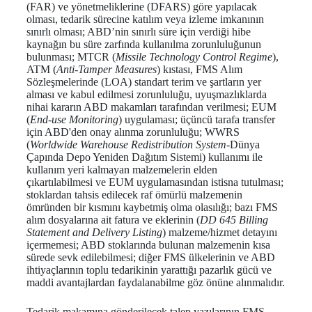
(FAR) ve yönetmeliklerine (DFARS) göre yapılacak
olması, tedarik sürecine katılım veya izleme imkanının
sınırlı olması; ABD’nin sınırlı süre için verdiği hibe
kaynağın bu süre zarfında kullanılma zorunluluğunun
bulunması; MTCR (
Missile Technology Control Regime
),
ATM (
Anti-Tamper Measures
) kıstası, FMS Alım
Sözleşmelerinde (LOA) standart terim ve şartların yer
alması ve kabul edilmesi zorunluluğu, uyuşmazlıklarda
nihai kararın ABD makamları tarafından verilmesi; EUM
(
End-use Monitoring
) uygulaması; üçüncü tarafa transfer
için ABD'den onay alınma zorunluluğu; WWRS
(
Worldwide Warehouse Redistribution System
-Dünya
Çapında Depo Yeniden Dağıtım Sistemi) kullanımı ile
kullanım yeri kalmayan malzemelerin elden
çıkartılabilmesi ve EUM uygulamasından istisna tutulması;
stoklardan tahsis edilecek raf ömürlü malzemenin
ömründen bir kısmını kaybetmiş olma olasılığı; bazı FMS
alım dosyalarına ait fatura ve eklerinin (
DD 645 Billing
Statement and Delivery Listing
) malzeme/hizmet detayını
içermemesi; ABD stoklarında bulunan malzemenin kısa
sürede sevk edilebilmesi; diğer FMS ülkelerinin ve ABD
ihtiyaçlarının toplu tedarikinin yarattığı pazarlık gücü ve
maddi avantajlardan faydalanabilme göz önüne alınmalıdır.
Tedarik makamına gönderilecek talep yazılarının FMS