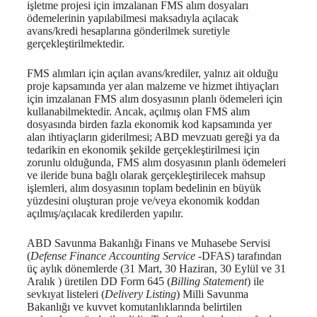
işletme projesi için imzalanan FMS alım dosyaları
ödemelerinin yapılabilmesi maksadıyla açılacak
avans/kredi hesaplarına gönderilmek suretiyle
gerçekleştirilmektedir.
FMS alımları için açılan avans/krediler, yalnız ait olduğu
proje kapsamında yer alan malzeme ve hizmet ihtiyaçları
için imzalanan FMS alım dosyasının planlı ödemeleri için
kullanabilmektedir. Ancak, açılmış olan FMS alım
dosyasında birden fazla ekonomik kod kapsamında yer
alan ihtiyaçların giderilmesi; ABD mevzuatı gereği ya da
tedarikin en ekonomik şekilde gerçekleştirilmesi için
zorunlu olduğunda, FMS alım dosyasının planlı ödemeleri
ve ileride buna bağlı olarak gerçekleştirilecek mahsup
işlemleri, alım dosyasının toplam bedelinin en büyük
yüzdesini oluşturan proje ve/veya ekonomik koddan
açılmış/açılacak kredilerden yapılır.
ABD Savunma Bakanlığı Finans ve Muhasebe Servisi
(
Defense Finance Accounting Service
-DFAS) tarafından
üç aylık dönemlerde (31 Mart, 30 Haziran, 30 Eylül ve 31
Aralık ) üretilen DD Form 645 (
Billing Statement
) ile
sevkıyat listeleri (
Delivery Listing
) Milli Savunma
Bakanlığı ve kuvvet komutanlıklarında belirtilen