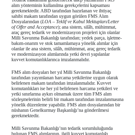
alım yönteminin kullanılma gerekçelerini kapsaması
gerekmektedir. ABD tarafından hazırlanan ve ihtiyaç
sahibi makam tarafından uygun görülen FMS Alım
Dosyalarından (
LOA – Teklif ve Kabul Mektupları/Letter
of Offer and Acceptance
); ana sistem, silâh, mühimmat,
araç gereç tedarik ve modernizasyon projeleri için olanlar
Milli Savunma Bakanlığı tarafından; yedek parça, işletme-
bakım-onarım ve stok tamamlamaya yönelik alımlar için
olanlar ile ana sistem, silâh, mühimmat, araç gereç tedarik
ve modernizasyon alımlarında yetki devri yapılanlar
kuvvet komutanlıklarınca imzalanmalıdır.
FMS alım dosyaları her yıl Milli Savunma Bakanlığı
tarafından yayımlanan harcama yetkilerine uygun olarak
belirlenen makam tarafından imzalanmalıdır. Kuvvet
komutanlıkları ise her yıl belirlenen harcama yetkileri ve
yetki sınırlarına aykırı olmamak üzere tüm FMS alım
sözleşmelerinin belirli bir makam tarafından imzalanmasına
yönelik düzenleme yapabilir. FMS alım dosyalarından bir
nüshanın Genelkurmay Başkanlığı’na gönderilmesi
gerekmektedir.
Milli Savunma Bakanlığı’nın tedarik sorumluluğunda
bulunan FMS alımlarının, ilgili kuvvet komutanlığı