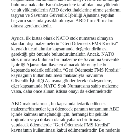
bulunmamaktadır. Bu sözleşmelere taraf olan ana yüklenici
ve alt yüklenicilerin ABD devlet ihalelerine girme şartlarını
taşıyan ve Savunma Güvenlik İşbirliği Ajansına yapılan
başvuru sırasında yasaklı olmayan ABD firma/firmaları
olması gerekmektedir.
Ayrıca, ilk kıstas olarak NATO stok numarası olmayan
standart dışı malzemelerin “Geri Ödemesiz FMS Kredisi”
kaynaklı ticari alımlar kapsamında değerlendirilmesi
gerektiği göz önünde bulundurulmalıdır. Ancak, NATO
stok numarası bulunan bir malzeme de Savunma Güvenlik
İşbirliği Ajansından ilaveten alınacak bir onay ile bu
kapsamda tedarik edilebilir. “Geri Ödemesiz FMS Kredisi”
kaynağının kullanılabilmesi maksadıyla Savunma
Güvenlik İşbirliği Ajansına gönderilecek sözleşmelere,
eğer kapsamında NATO Stok Numarasına sahip malzeme
varsa, daha önce alınan istisna onayı da eklenmektedir.
ABD makamlarınca, bu kapsamda tedarik edilecek
malzeme/hizmetler için ödenecek paranın tamamının ABD
içinde kalması amaçlandığı için, herhangi bir şekilde
doğrudan veya dolaylı olarak yabancı bir firmaya
yapılacak ödemelerde “Geri Ödemesiz FMS Kredisi”
kaynağının kullanılması kabul edilmemektedir. Bu nedenle