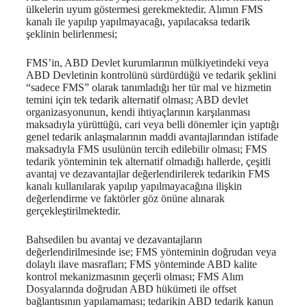
ülkelerin uyum göstermesi gerekmektedir. Alımın FMS
kanalı ile yapılıp yapılmayacağı, yapılacaksa tedarik
şeklinin belirlenmesi;
FMS’in, ABD Devlet kurumlarının mülkiyetindeki veya
ABD Devletinin kontrolünü sürdürdüğü ve tedarik şeklini
“sadece FMS” olarak tanımladığı her tür mal ve hizmetin
temini için tek tedarik alternatif olması; ABD devlet
organizasyonunun, kendi ihtiyaçlarının karşılanması
maksadıyla yürüttüğü, cari veya belli dönemler için yaptığı
genel tedarik anlaşmalarının maddi avantajlarından istifade
maksadıyla FMS usulünün tercih edilebilir olması; FMS
tedarik yönteminin tek alternatif olmadığı hallerde, çeşitli
avantaj ve dezavantajlar değerlendirilerek tedarikin FMS
kanalı kullanılarak yapılıp yapılmayacağına ilişkin
değerlendirme ve faktörler göz önüne alınarak
gerçekleştirilmektedir.
Bahsedilen bu avantaj ve dezavantajların
değerlendirilmesinde ise; FMS yönteminin doğrudan veya
dolaylı ilave masrafları; FMS yönteminde ABD kalite
kontrol mekanizmasının geçerli olması; FMS Alım
Dosyalarında doğrudan ABD hükümeti ile offset
bağlantısının yapılamaması; tedarikin ABD tedarik kanun