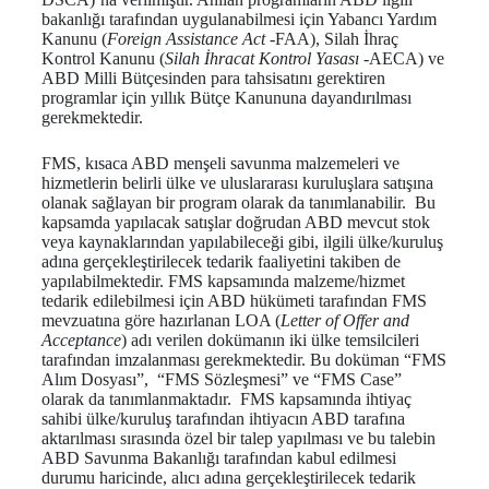
bakanlığı tarafından uygulanabilmesi için Yabancı Yardım
Kanunu (
Foreign Assistance Act
-FAA), Silah İhraç
Kontrol Kanunu (
Silah İhracat Kontrol Yasası
-AECA) ve
ABD Milli Bütçesinden para tahsisatını gerektiren
programlar için yıllık Bütçe Kanununa dayandırılması
gerekmektedir.
FMS, kısaca ABD menşeli savunma malzemeleri ve
hizmetlerin belirli ülke ve uluslararası kuruluşlara satışına
olanak sağlayan bir program olarak da tanımlanabilir. Bu
kapsamda yapılacak satışlar doğrudan ABD mevcut stok
veya kaynaklarından yapılabileceği gibi, ilgili ülke/kuruluş
adına gerçekleştirilecek tedarik faaliyetini takiben de
yapılabilmektedir. FMS kapsamında malzeme/hizmet
tedarik edilebilmesi için ABD hükümeti tarafından FMS
mevzuatına göre hazırlanan LOA (
Letter of Offer and
Acceptance
) adı verilen dokümanın iki ülke temsilcileri
tarafından imzalanması gerekmektedir. Bu doküman “FMS
Alım Dosyası”, “FMS Sözleşmesi” ve “FMS Case”
olarak da tanımlanmaktadır. FMS kapsamında ihtiyaç
sahibi ülke/kuruluş tarafından ihtiyacın ABD tarafına
aktarılması sırasında özel bir talep yapılması ve bu talebin
ABD Savunma Bakanlığı tarafından kabul edilmesi
durumu haricinde, alıcı adına gerçekleştirilecek tedarik