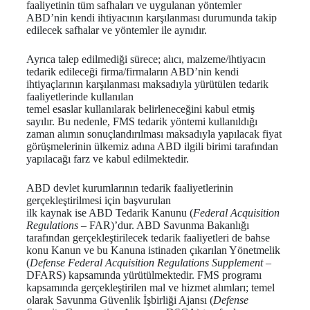
faaliyetinin tüm safhaları ve uygulanan yöntemler
ABD’nin kendi ihtiyacının karşılanması durumunda takip
edilecek safhalar ve yöntemler ile aynıdır.
Ayrıca talep edilmediği sürece; alıcı, malzeme/ihtiyacın
tedarik edileceği firma/firmaların ABD’nin kendi
ihtiyaçlarının karşılanması maksadıyla yürütülen tedarik
faaliyetlerinde kullanılan
temel esaslar kullanılarak belirleneceğini kabul etmiş
sayılır. Bu nedenle, FMS tedarik yöntemi kullanıldığı
zaman alımın sonuçlandırılması maksadıyla yapılacak fiyat
görüşmelerinin ülkemiz adına ABD ilgili birimi tarafından
yapılacağı farz ve kabul edilmektedir.
ABD devlet kurumlarının tedarik faaliyetlerinin
gerçekleştirilmesi için başvurulan
ilk kaynak ise ABD Tedarik Kanunu (
Federal Acquisition
Regulations
– FAR)’dur. ABD Savunma Bakanlığı
tarafından gerçekleştirilecek tedarik faaliyetleri de bahse
konu Kanun ve bu Kanuna istinaden çıkarılan Yönetmelik
(
Defense Federal Acquisition Regulations Supplement
–
DFARS) kapsamında yürütülmektedir. FMS programı
kapsamında gerçekleştirilen mal ve hizmet alımları; temel
olarak Savunma Güvenlik İşbirliği Ajansı (
Defense