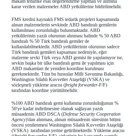
makam tedarike esas değerlendirme yapmalı ve alımına
karar verilen malzemeler ABD yetkililerine bildirilmelidir.
FMS kredisi kaynaklı FMS tedarik projeleri kapsamında
alınan malzemelerin sevkinde ABD bandıralı gemilerin
kullanılması zorunluluğu bulunmaktadır. ABD
yetkililerinin yazılı olurunun alınması halinde % 50 ABD
bandıralı % 50 Türk bandıralı gemiler de
kullanılabilmektedir. ABD yetkililerinin olurunun sadece
Türk bandıralı gemileri kapsaması nedeniyle, eğer
malzeme sevki Türk veya ABD gemisi ile yapılamıyor ise,
sevkin başka bir ülke bandıralı gemi ile yapılması için
ABD makamları ile yeniden koordine kurulması
gerekmektedir. Tüm bu hususlar Milli Savunma Bakanlığı,
Washington Silahlı Kuvvetler Ataşeliği (VSKA) ve
sözleşmeli yükleme aracısı (
freight forwarder
-F/F)
tarafından koordine yürütülmelidir.
%100 ABD bandıralı gemi kullanma zorunluluğunun %
50'ye kadar indirilmesine olanak sağlayan yazılı
müsaadenin ABD DSCA (
Defense Security Cooperation
Agency
)'dan alınması, alınan müsaadenin süresinin bitimi
öncesi yenilenmesi Washington Silahlı Kuvvetler Ataşeliği
(VSKA) tarafından yerine getirilmektedir. Yükleme aracısı
((
freight forwarder
-F/F) şirketinin bu kapsamda yaptığı