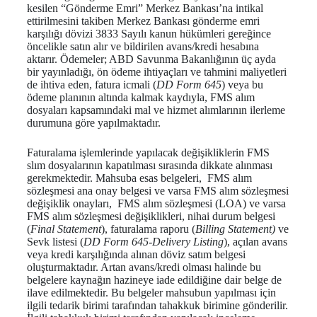
kesilen “Gönderme Emri” Merkez Bankası’na intikal
ettirilmesini takiben Merkez Bankası gönderme emri
karşılığı dövizi 3833 Sayılı kanun hükümleri gereğince
öncelikle satın alır ve bildirilen avans/kredi hesabına
aktarır. Ödemeler; ABD Savunma Bakanlığının üç ayda
bir yayınladığı, ön ödeme ihtiyaçları ve tahmini maliyetleri
de ihtiva eden, fatura icmali (
DD Form 645
) veya bu
ödeme planının altında kalmak kaydıyla, FMS alım
dosyaları kapsamındaki mal ve hizmet alımlarının ilerleme
durumuna göre yapılmaktadır.
Faturalama işlemlerinde yapılacak değişikliklerin FMS
slım dosyalarının kapatılması sırasında dikkate alınması
gerekmektedir. Mahsuba esas belgeleri, FMS alım
sözleşmesi ana onay belgesi ve varsa FMS alım sözleşmesi
değişiklik onayları, FMS alım sözleşmesi (LOA) ve varsa
FMS alım sözleşmesi değişiklikleri, nihai durum belgesi
(
Final Statement
), faturalama raporu (
Billing Statement)
ve
Sevk listesi (
DD Form 645-Delivery Listing
), açılan avans
veya kredi karşılığında alınan döviz satım belgesi
oluşturmaktadır. Artan avans/kredi olması halinde bu
belgelere kaynağın hazineye iade edildiğine dair belge de
ilave edilmektedir. Bu belgeler mahsubun yapılması için
ilgili tedarik birimi tarafından tahakkuk birimine gönderilir.