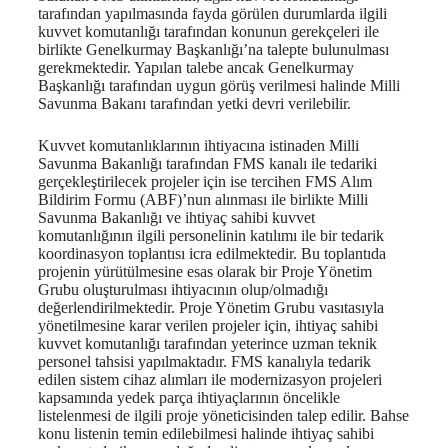
tarafından yapılmasında fayda görülen durumlarda ilgili
kuvvet komutanlığı tarafından konunun gerekçeleri ile
birlikte Genelkurmay Başkanlığı’na talepte bulunulması
gerekmektedir. Yapılan talebe ancak Genelkurmay
Başkanlığı tarafından uygun görüş verilmesi halinde Milli
Savunma Bakanı tarafından yetki devri verilebilir.
Kuvvet komutanlıklarının ihtiyacına istinaden Milli
Savunma Bakanlığı tarafından FMS kanalı ile tedariki
gerçekleştirilecek projeler için ise tercihen FMS Alım
Bildirim Formu (ABF)’nun alınması ile birlikte Milli
Savunma Bakanlığı ve ihtiyaç sahibi kuvvet
komutanlığının ilgili personelinin katılımı ile bir tedarik
koordinasyon toplantısı icra edilmektedir. Bu toplantıda
projenin yürütülmesine esas olarak bir Proje Yönetim
Grubu oluşturulması ihtiyacının olup/olmadığı
değerlendirilmektedir. Proje Yönetim Grubu vasıtasıyla
yönetilmesine karar verilen projeler için, ihtiyaç sahibi
kuvvet komutanlığı tarafından yeterince uzman teknik
personel tahsisi yapılmaktadır. FMS kanalıyla tedarik
edilen sistem cihaz alımları ile modernizasyon projeleri
kapsamında yedek parça ihtiyaçlarının öncelikle
listelenmesi de ilgili proje yöneticisinden talep edilir. Bahse
konu listenin temin edilebilmesi halinde ihtiyaç sahibi