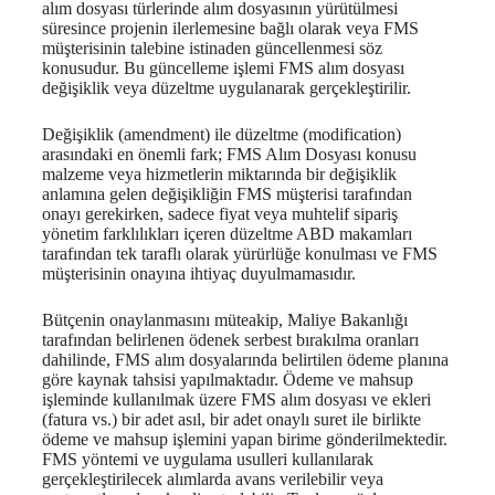
alım dosyası türlerinde alım dosyasının yürütülmesi
süresince projenin ilerlemesine bağlı olarak veya FMS
müşterisinin talebine istinaden güncellenmesi söz
konusudur. Bu güncelleme işlemi FMS alım dosyası
değişiklik veya düzeltme uygulanarak gerçekleştirilir.
Değişiklik (amendment) ile düzeltme (modification)
arasındaki en önemli fark; FMS Alım Dosyası konusu
malzeme veya hizmetlerin miktarında bir değişiklik
anlamına gelen değişikliğin FMS müşterisi tarafından
onayı gerekirken, sadece fiyat veya muhtelif sipariş
yönetim farklılıkları içeren düzeltme ABD makamları
tarafından tek taraflı olarak yürürlüğe konulması ve FMS
müşterisinin onayına ihtiyaç duyulmamasıdır.
Bütçenin onaylanmasını müteakip, Maliye Bakanlığı
tarafından belirlenen ödenek serbest bırakılma oranları
dahilinde, FMS alım dosyalarında belirtilen ödeme planına
göre kaynak tahsisi yapılmaktadır. Ödeme ve mahsup
işleminde kullanılmak üzere FMS alım dosyası ve ekleri
(fatura vs.) bir adet asıl, bir adet onaylı suret ile birlikte
ödeme ve mahsup işlemini yapan birime gönderilmektedir.
FMS yöntemi ve uygulama usulleri kullanılarak
gerçekleştirilecek alımlarda avans verilebilir veya