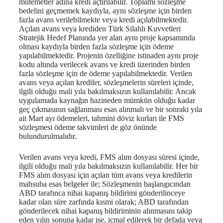
mutemetler adına kredi açtırılabilir. Toplamı sözleşme
bedelini geçmemek kaydıyla, aynı sözleşme için birden
fazla avans verilebilmekte veya kredi açılabilmektedir.
Açılan avans veya krediden Türk Silahlı Kuvvetleri
Stratejik Hedef Planında yer alan aynı proje kapsamında
olması kaydıyla birden fazla sözleşme için ödeme
yapılabilmektedir. Projenin özelliğine istinaden aynı proje
kodu altında verilecek avans ve kredi üzerinden birden
fazla sözleşme için de ödeme yapılabilmektedir. Verilen
avans veya açılan krediler, sözleşmelerin süreleri içinde,
ilgili olduğu mali yıla bakılmaksızın kullanılabilir. Ancak
uygulamada kaynağın hazineden mümkün olduğu kadar
geç çıkmasının sağlanması esas alınmalı ve bir sonraki yıla
ait Mart ayı ödemeleri, tahmini döviz kurları ile FMS
sözleşmesi ödeme takvimleri de göz önünde
bulundurulmalıdır.
Verilen avans veya kredi, FMS alım dosyası süresi içinde,
ilgili olduğu mali yıla bakılmaksızın kullanılabilir. Her bir
FMS alım dosyası için açılan tüm avans veya kredilerin
mahsuba esas belgeler ile; Sözleşmenin başlangıcından
ABD tarafınca nihai kapanış bildirimi gönderilinceye
kadar olan süre zarfında kısmi olarak; ABD tarafından
gönderilecek nihai kapanış bildiriminin alınmasını takip
eden yılın sonuna kadar ise, icmal edilerek bir defada veya