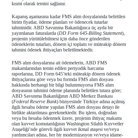
kısmi olarak temini sağlanır.
Kapanış aşamasına kadar FMS alım dosyalarında belirtilen
birim fiyatlar, ödeme planları ve ödenecek tutarlar
tahminidir. ABD Savunma Bakanlığınca üç ayda bir
yayımlanan faturalarda (
DD Form 645-Billing Statement
),
projenin yürütülebilmesi için daha önce gönderilen
ödeneklerin tutarları, dönem içi toplam ve müteakip dönem
tahmini ödenek ihtiyaçları belirtilmektedir.
FMS alım dosyalarına ait ödemelerin, ABD FMS
makamlarından temin edilen periyodik harcama
raporlarına, DD Form 645’teki müteakip dönem ödenek
ihtiyaçlarına göre veya bu formda FMS alım dosyası
hakkında herhangi bir bilgi bulunmuyorsa FMS alım
dosyasının tahmini ödeme planında belirtilen tutara göre;
ABD Savunma Bakanlığının ABD Merkez Bankası
(
Federal Reserve Bank
) bünyesinde Türkiye adına açılmış
ilgili hesaba ödeme yapılan FMS alım dosyası detayı ile
birlikte aktarılması gerekmektedir. Bu işlem, doğrudan
veya bu hesaba ödenmek üzere, projenin ihtiyaç makamı
olan kuvvet komutanlığının Washington Silahlı Kuvvetler
Ataşeliği’nde görevli ilgili kuvvet ikmal ataşesi ve/veya
yardımcıları adına, her bir modernizasyon ve/veya idame-