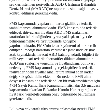
sevkleri istenilen periyotlarda ABD Ulaştırma Bakanlığı
Deniz İdaresi (MARAD)'ne rapor etmesinin sağlanması ve
kontrol edilmesi gerekmektedir.
FMS kapsamında yapılan alımlarda gizlilik ve tedarik
taahhütnamesi alınmamaktadır. FMS kapsamında tedarik
edilecek ihtiyaçların fiyatları ABD FMS makamları
tarafından belirlendiğinden ayrıca yaklaşık maliyet de
belirlenmemekte ve fiyat üzerinde görüşme
yapılmamaktadır. FMS’nin tedarik yöntemi olarak tercih
edilip/edilmediği kararının verilmesi aşamasında erişime
açık kaynaklarda mevcut ABD katalog tedarik bilgileri ile
milli veya ticari tedarik alternatifler dikkate alınmalıdır.
ABD’nin sözleşme yönetimi ve fiyatlandırma politikası
nedeniyle, FMS kapsamında gerçekleştirilecek tedarik
faaliyetlerindeki fiyatlar nihai fatura intikal eden kadar
değişiklik gösterebilmektedir. Bu nedenle FMS alım
dosyası kapsamında tedarik edilen bir malzeme/hizmet için
4734 Sayılı Kamu İhale Kanununun istisnalar 3.b maddesi
kapsamında çıkarılan Bakanlar Kurulu Kararı gereğince,
fiyat farkı verilebileceğinin onay belgesinde belirtilmesi
gerekmektedir.
İkili veya çok taraflı uluslararası anlaşmalar gereği FMS,