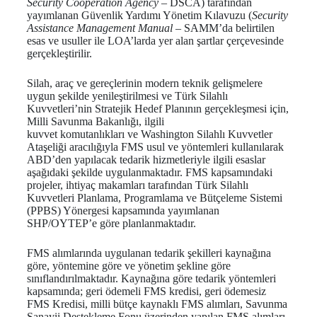
Security Cooperation Agency
– DSCA) tarafından
yayımlanan Güvenlik Yardımı Yönetim Kılavuzu (
Security
Assistance Management Manual
– SAMM’da belirtilen
esas ve usuller ile LOA’larda yer alan şartlar çerçevesinde
gerçekleştirilir.
Silah, araç ve gereçlerinin modern teknik gelişmelere
uygun şekilde yenileştirilmesi ve Türk Silahlı
Kuvvetleri’nin Stratejik Hedef Planının gerçekleşmesi için,
Milli Savunma Bakanlığı, ilgili
kuvvet komutanlıkları ve Washington Silahlı Kuvvetler
Ataşeliği aracılığıyla FMS usul ve yöntemleri kullanılarak
ABD’den yapılacak tedarik hizmetleriyle ilgili esaslar
aşağıdaki şekilde uygulanmaktadır. FMS kapsamındaki
projeler, ihtiyaç makamları tarafından Türk Silahlı
Kuvvetleri Planlama, Programlama ve Bütçeleme Sistemi
(PPBS) Yönergesi kapsamında yayımlanan
SHP/OYTEP’e göre planlanmaktadır.
FMS alımlarında uygulanan tedarik şekilleri kaynağına
göre, yöntemine göre ve yönetim şekline göre
sınıflandırılmaktadır. Kaynağına göre tedarik yöntemleri
kapsamında; geri ödemeli FMS kredisi, geri ödemesiz
FMS Kredisi, milli bütçe kaynaklı FMS alımları, Savunma
Sanayii Destekleme Fonu üzerinden yapılan FMS alımları,