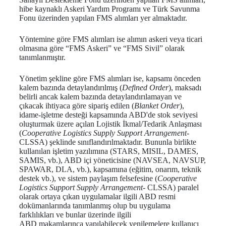
hibe kaynaklı Askeri Yardım Programı ve Türk Savunma
Fonu üzerinden yapılan FMS alımları yer almaktadır.
Yöntemine göre FMS alımları ise alımın askeri veya ticari
olmasına göre “FMS Askeri” ve “FMS Sivil” olarak
tanımlanmıştır.
Yönetim şekline göre FMS alımları ise, kapsamı önceden
kalem bazında detaylandırılmış (
Defined Order
), maksadı
belirli ancak kalem bazında detaylandırılamayan ve
çıkacak ihtiyaca göre sipariş edilen (
Blanket Order
),
idame-işletme desteği kapsamında ABD'de stok seviyesi
oluşturmak üzere açılan Lojistik İkmal/Tedarik Anlaşması
(
Cooperative Logistics Supply Support Arrangement-
CLSSA) şeklinde sınıflandırılmaktadır. Bununla birlikte
kullanılan işletim yazılımına (STARS, MISIL, DAMES,
SAMIS, vb.), ABD içi yöneticisine (NAVSEA, NAVSUP,
SPAWAR, DLA, vb.), kapsamına (eğitim, onarım, teknik
destek vb.), ve sistem paylaşım felsefesine (
Cooperative
Logistics Support Supply Arrangement-
CLSSA) paralel
olarak ortaya çıkan uygulamalar ilgili ABD resmi
dokümanlarında tanımlanmış olup bu uygulama
farklılıkları ve bunlar üzerinde ilgili
ABD makamlarınca yapılabilecek yenilemelere kullanıcı