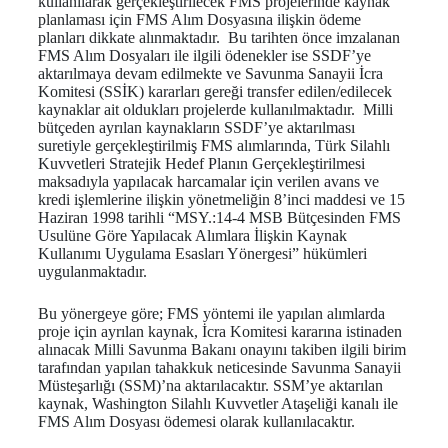
kullanılarak gerçekleştirilecek FMS projelerinde kaynak
planlaması için FMS Alım Dosyasına ilişkin ödeme
planları dikkate alınmaktadır. Bu tarihten önce imzalanan
FMS Alım Dosyaları ile ilgili ödenekler ise SSDF’ye
aktarılmaya devam edilmekte ve Savunma Sanayii İcra
Komitesi (SSİK) kararları gereği transfer edilen/edilecek
kaynaklar ait oldukları projelerde kullanılmaktadır. Milli
bütçeden ayrılan kaynakların SSDF’ye aktarılması
suretiyle gerçekleştirilmiş FMS alımlarında, Türk Silahlı
Kuvvetleri Stratejik Hedef Planın Gerçekleştirilmesi
maksadıyla yapılacak harcamalar için verilen avans ve
kredi işlemlerine ilişkin yönetmeliğin 8’inci maddesi ve 15
Haziran 1998 tarihli “MSY.:14-4 MSB Bütçesinden FMS
Usulüne Göre Yapılacak Alımlara İlişkin Kaynak
Kullanımı Uygulama Esasları Yönergesi” hükümleri
uygulanmaktadır.
Bu yönergeye göre; FMS yöntemi ile yapılan alımlarda
proje için ayrılan kaynak, İcra Komitesi kararına istinaden
alınacak Milli Savunma Bakanı onayını takiben ilgili birim
tarafından yapılan tahakkuk neticesinde Savunma Sanayii
Müsteşarlığı (SSM)’na aktarılacaktır. SSM’ye aktarılan
kaynak, Washington Silahlı Kuvvetler Ataşeliği kanalı ile
FMS Alım Dosyası ödemesi olarak kullanılacaktır.