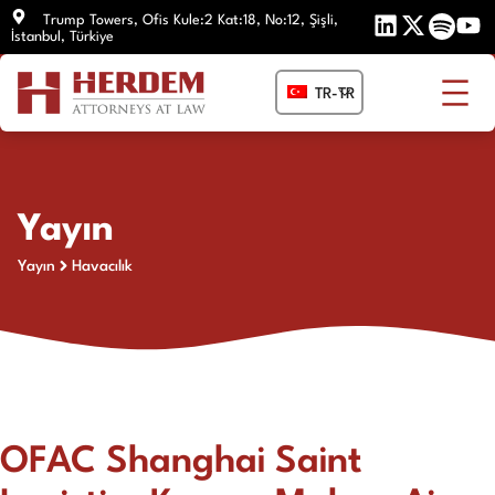
İçeriğe
Trump Towers, Ofis Kule:2 Kat:18, No:12, Şişli,
İstanbul, Türkiye
atla
TR-TR
Yayın
Yayın
Havacılık
OFAC Shanghai Saint