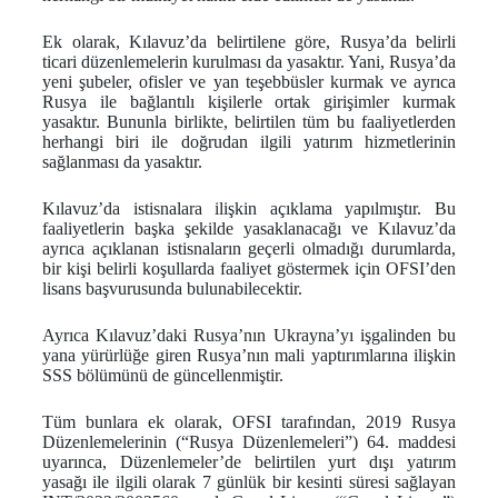
Ek olarak, Kılavuz’da belirtilene göre, Rusya’da belirli
ticari düzenlemelerin kurulması da yasaktır. Yani, Rusya’da
yeni şubeler, ofisler ve yan teşebbüsler kurmak ve ayrıca
Rusya ile bağlantılı kişilerle ortak girişimler kurmak
yasaktır. Bununla birlikte, belirtilen tüm bu faaliyetlerden
herhangi biri ile doğrudan ilgili yatırım hizmetlerinin
sağlanması da yasaktır.
Kılavuz’da istisnalara ilişkin açıklama yapılmıştır. Bu
faaliyetlerin başka şekilde yasaklanacağı ve Kılavuz’da
ayrıca açıklanan istisnaların geçerli olmadığı durumlarda,
bir kişi belirli koşullarda faaliyet göstermek için OFSI’den
lisans başvurusunda bulunabilecektir.
Ayrıca Kılavuz’daki Rusya’nın Ukrayna’yı işgalinden bu
yana yürürlüğe giren Rusya’nın mali yaptırımlarına ilişkin
SSS bölümünü de güncellenmiştir.
Tüm bunlara ek olarak, OFSI tarafından, 2019 Rusya
Düzenlemelerinin (“Rusya Düzenlemeleri”) 64. maddesi
uyarınca, Düzenlemeler’de belirtilen yurt dışı yatırım
yasağı ile ilgili olarak 7 günlük bir kesinti süresi sağlayan