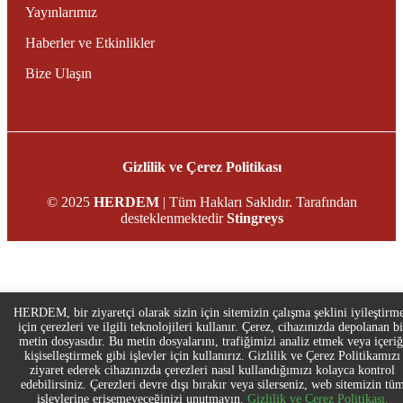
Yayınlarımız
Haberler ve Etkinlikler
Bize Ulaşın
Gizlilik ve Çerez Politikası
© 2025
HERDEM
| Tüm Hakları Saklıdır. Tarafından
desteklenmektedir
Stingreys
HERDEM, bir ziyaretçi olarak sizin için sitemizin çalışma şeklini iyileştirm
için çerezleri ve ilgili teknolojileri kullanır. Çerez, cihazınızda depolanan bi
metin dosyasıdır. Bu metin dosyalarını, trafiğimizi analiz etmek veya içeriğ
kişiselleştirmek gibi işlevler için kullanırız. Gizlilik ve Çerez Politikamızı
ziyaret ederek cihazınızda çerezleri nasıl kullandığımızı kolayca kontrol
edebilirsiniz. Çerezleri devre dışı bırakır veya silerseniz, web sitemizin tü
işlevlerine erişemeyeceğinizi unutmayın.
Gizlilik ve Çerez Politikası.