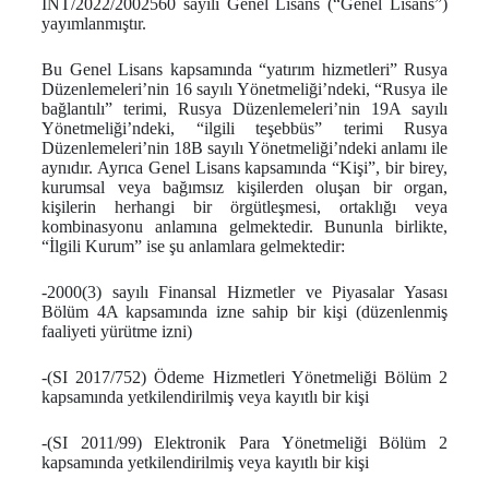
INT/2022/2002560 sayılı Genel Lisans (“Genel Lisans”)
yayımlanmıştır.
Bu Genel Lisans kapsamında “yatırım hizmetleri” Rusya
Düzenlemeleri’nin 16 sayılı Yönetmeliği’ndeki, “Rusya ile
bağlantılı” terimi, Rusya Düzenlemeleri’nin 19A sayılı
Yönetmeliği’ndeki, “ilgili teşebbüs” terimi Rusya
Düzenlemeleri’nin 18B sayılı Yönetmeliği’ndeki anlamı ile
aynıdır. Ayrıca Genel Lisans kapsamında “Kişi”, bir birey,
kurumsal veya bağımsız kişilerden oluşan bir organ,
kişilerin herhangi bir örgütleşmesi, ortaklığı veya
kombinasyonu anlamına gelmektedir. Bununla birlikte,
“İlgili Kurum” ise şu anlamlara gelmektedir:
-2000(3) sayılı Finansal Hizmetler ve Piyasalar Yasası
Bölüm 4A kapsamında izne sahip bir kişi (düzenlenmiş
faaliyeti yürütme izni)
-(SI 2017/752) Ödeme Hizmetleri Yönetmeliği Bölüm 2
kapsamında yetkilendirilmiş veya kayıtlı bir kişi
-(SI 2011/99) Elektronik Para Yönetmeliği Bölüm 2
kapsamında yetkilendirilmiş veya kayıtlı bir kişi