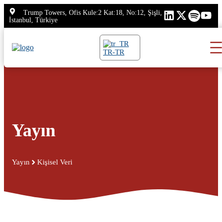
İçeriğe
Trump Towers, Ofis Kule:2 Kat:18, No:12, Şişli,
atla
İstanbul, Türkiye
TR-TR
Yayın
Yayın
Kişisel Veri