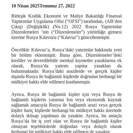
10 Nisan 2025
Temmuz 27, 2022
Birleşik Krallık Ekonomi ve Maliye Bakanlığı Finansal
Yaptırımlar Uygulama Ofisi (“OFSI”) tarafından, (AB’den
Çıkış) (Değişiklik) (No.12) 2022 Rusya Yaptırımlar
Düzenlemeleri ‘nin (“Düzenlemeler”) yürürlüğe girmesi
üzerine Rusya Kılavuzu (“Kılavuz”) güncellenmiştir.
Öncelikle Kılavuz’a, Rusya’daki yatırımlar hakkında yeni
bir bölüm eklenmiştir. Buna göre, Düzenlemeler’deki
krediler ve devredilebilir menkul kıymetler yasaklarına ek
olarak, Rusya’da yatırım yapma yasakları da
bulunmaktadır. Rusya’daki arazilerde ve gerçek kişiler
dışında Rusya ile bağlantılı kişilerde doğrudan herhangi bir
mülkiyet hakkı elde edilmesi kısıtlanmıştır.
Ayrıca, Rusya ile bağlantılı kişiler için veya Rusya ile
bağlantılı kişilerin yararına fon veya ekonomik kaynak
sağlamak amacıyla Rusya ile bağlantılı arazi veya gerçek
kişiler hariç kişilerde herhangi bir mülkiyet hakkı üzerinde
dolaylı iktisap yapılması da yasaktır. Ayrıca, bu amaçla
Rusya’da bir iş yeri olan ve Rusya ile bağlantılı kişiler
olmayan teşebbüslerde doğrudan veya dolaylı olarak
herhangi bir mülkiyet hakkı elde edilmesi de yasaktır.