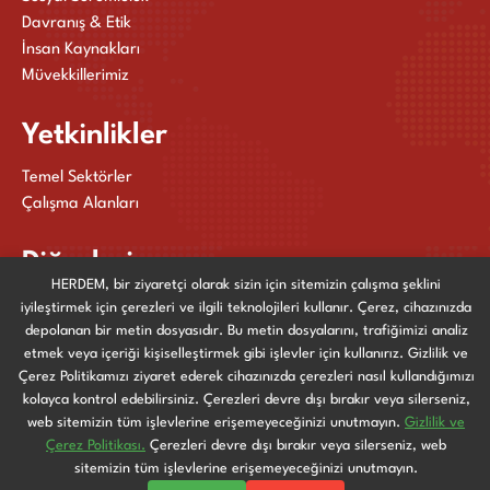
Davranış & Etik
İnsan Kaynakları
Müvekkillerimiz
Yetkinlikler
Temel Sektörler
Çalışma Alanları
Diğerleri
HERDEM, bir ziyaretçi olarak sizin için sitemizin çalışma şeklini
Yayınlarımız
iyileştirmek için çerezleri ve ilgili teknolojileri kullanır. Çerez, cihazınızda
Haberler ve Etkinlikler
depolanan bir metin dosyasıdır. Bu metin dosyalarını, trafiğimizi analiz
etmek veya içeriği kişiselleştirmek gibi işlevler için kullanırız. Gizlilik ve
Bize Ulaşın
Çerez Politikamızı ziyaret ederek cihazınızda çerezleri nasıl kullandığımızı
kolayca kontrol edebilirsiniz. Çerezleri devre dışı bırakır veya silerseniz,
web sitemizin tüm işlevlerine erişemeyeceğinizi unutmayın.
Gizlilik ve
Gizlilik ve Çerez Politikası
Çerez Politikası.
Çerezleri devre dışı bırakır veya silerseniz, web
© 2025
HERDEM
| Tüm Hakları Saklıdır. Tarafından
sitemizin tüm işlevlerine erişemeyeceğinizi unutmayın.