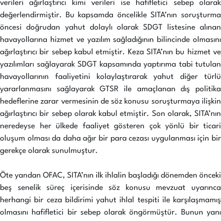
verileri ağırlaştırıcı kimi verileri ise hafifletici sebep olarak
değerlendirmiştir. Bu kapsamda öncelikle SITA’nın soruşturma
öncesi doğrudan yahut dolaylı olarak SDGT listesine alınan
havayollarına hizmet ve yazılım sağladığının bilincinde olmasını
ağırlaştırıcı bir sebep kabul etmiştir. Keza SITA’nın bu hizmet ve
yazılımları sağlayarak SDGT kapsamında yaptırıma tabi tutulan
havayollarının faaliyetini kolaylaştırarak yahut diğer türlü
yararlanmasını sağlayarak GTSR ile amaçlanan dış politika
hedeflerine zarar vermesinin de söz konusu soruşturmaya ilişkin
ağırlaştırıcı bir sebep olarak kabul etmiştir. Son olarak, SITA’nın
neredeyse her ülkede faaliyet gösteren çok yönlü bir ticari
oluşum olması da daha ağır bir para cezası uygulanması için bir
gerekçe olarak sunulmuştur.
Öte yandan OFAC, SITA’nın ilk ihlalin başladığı dönemden önceki
beş senelik süreç içerisinde söz konusu mevzuat uyarınca
herhangi bir ceza bildirimi yahut ihlal tespiti ile karşılaşmamış
olmasını hafifletici bir sebep olarak öngörmüştür. Bunun yanı