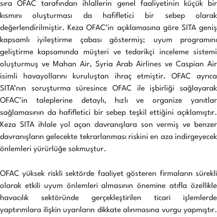
sıra OFAC tarafından ihlallerin genel faaliyetinin küçük bir
kısmını oluşturması da hafifletici bir sebep olarak
değerlendirilmiştir. Keza OFAC’in açıklamasına göre SITA geniş
kapsamlı iyileştirme çabası göstermiş; uyum programını
geliştirme kapsamında müşteri ve tedarikçi inceleme sistemi
oluşturmuş ve Mahan Air, Syria Arab Airlines ve Caspian Air
isimli havayollarını kuruluştan ihraç etmiştir. OFAC ayrıca
SITA’nın soruşturma süresince OFAC ile işbirliği sağlayarak
OFAC’in taleplerine detaylı, hızlı ve organize yanıtlar
sağlamasının da hafifletici bir sebep teşkil ettiğini açıklamıştır.
Keza SITA ihlale yol açan davranışlara son vermiş ve benzer
davranışların gelecekte tekrarlanması riskini en aza indirgeyecek
önlemleri yürürlüğe sokmuştur.
OFAC yüksek riskli sektörde faaliyet gösteren firmaların sürekli
olarak etkili uyum önlemleri almasının önemine atıfla özellikle
havacılık sektöründe gerçekleştirilen ticari işlemlerde
yaptırımlara ilişkin uyarıların dikkate alınmasına vurgu yapmıştır.