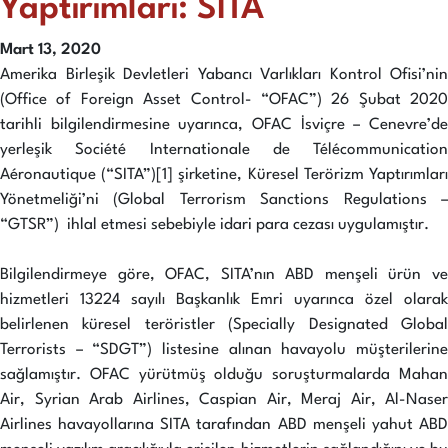
Yaptırımları: SITA
Mart 13, 2020
Amerika Birleşik Devletleri Yabancı Varlıkları Kontrol Ofisi’nin
(Office of Foreign Asset Control- “OFAC”) 26 Şubat 2020
tarihli bilgilendirmesine uyarınca, OFAC İsviçre – Cenevre’de
yerleşik Société Internationale de Télécommunication
Aéronautique (“SITA”)[1] şirketine, Küresel Terörizm Yaptırımları
Yönetmeliği’ni (Global Terrorism Sanctions Regulations –
“GTSR”) ihlal etmesi sebebiyle idari para cezası uygulamıştır.
Bilgilendirmeye göre, OFAC, SITA’nın ABD menşeli ürün ve
hizmetleri 13224 sayılı Başkanlık Emri uyarınca özel olarak
belirlenen küresel teröristler (Specially Designated Global
Terrorists – “SDGT”) listesine alınan havayolu müşterilerine
sağlamıştır. OFAC yürütmüş olduğu soruşturmalarda Mahan
Air, Syrian Arab Airlines, Caspian Air, Meraj Air, Al-Naser
Airlines havayollarına SITA tarafından ABD menşeli yahut ABD