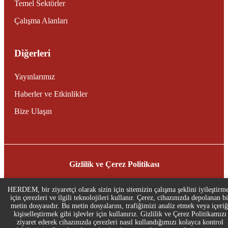
Temel Sektörler
Çalışma Alanları
Diğerleri
Yayınlarımız
Haberler ve Etkinlikler
Bize Ulaşın
Gizlilik ve Çerez Politikası
© 2025
HERDEM
| Tüm Hakları Saklıdır. Tarafından
HERDEM, bir ziyaretçi olarak sizin için sitemizin çalışma şeklini iyileştirm
desteklenmektedir
Stingreys
için çerezleri ve ilgili teknolojileri kullanır. Çerez, cihazınızda depolanan bi
metin dosyasıdır. Bu metin dosyalarını, trafiğimizi analiz etmek veya içeriğ
kişiselleştirmek gibi işlevler için kullanırız. Gizlilik ve Çerez Politikamızı
ziyaret ederek cihazınızda çerezleri nasıl kullandığımızı kolayca kontrol