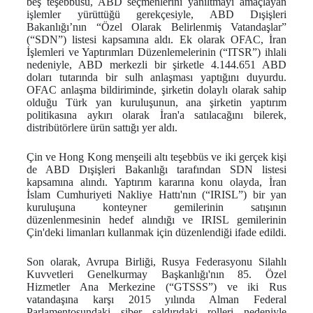
beş teşebbüsü, ABD seçmenlerini yanıltmayı amaçlayan
işlemler yürüttüğü gerekçesiyle, ABD Dışişleri
Bakanlığı’nın “Özel Olarak Belirlenmiş Vatandaşlar”
(“SDN”) listesi kapsamına aldı. Ek olarak OFAC, İran
İşlemleri ve Yaptırımları Düzenlemelerinin (“ITSR”) ihlali
nedeniyle, ABD merkezli bir şirketle 4.144.651 ABD
doları tutarında bir sulh anlaşması yaptığını duyurdu.
OFAC anlaşma bildiriminde, şirketin dolaylı olarak sahip
olduğu Türk yan kuruluşunun, ana şirketin yaptırım
politikasına aykırı olarak İran'a satılacağını bilerek,
distribütörlere ürün sattığı yer aldı.
Çin ve Hong Kong menşeili altı teşebbüs ve iki gerçek kişi
de ABD Dışişleri Bakanlığı tarafından SDN listesi
kapsamına alındı. Yaptırım kararına konu olayda, İran
İslam Cumhuriyeti Nakliye Hattı'nın (“IRISL”) bir yan
kuruluşuna konteyner gemilerinin satışının
düzenlenmesinin hedef alındığı ve IRISL gemilerinin
Çin'deki limanları kullanmak için düzenlendiği ifade edildi.
Son olarak, Avrupa Birliği, Rusya Federasyonu Silahlı
Kuvvetleri Genelkurmay Başkanlığı'nın 85. Özel
Hizmetler Ana Merkezine (“GTSSS”) ve iki Rus
vatandaşına karşı 2015 yılında Alman Federal
Parlamentosundaki siber saldırıdaki rolleri nedeniyle