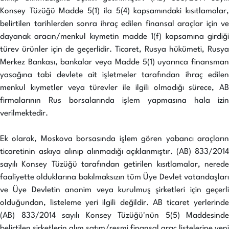
Konsey Tüzüğü Madde 5(1) ila 5(4) kapsamındaki kısıtlamalar,
belirtilen tarihlerden sonra ihraç edilen finansal araçlar için ve
dayanak aracın/menkul kıymetin madde 1(f) kapsamına girdiği
türev ürünler için de geçerlidir. Ticaret, Rusya hükümeti, Rusya
Merkez Bankası, bankalar veya Madde 5(1) uyarınca finansman
yasağına tabi devlete ait işletmeler tarafından ihraç edilen
menkul kıymetler veya türevler ile ilgili olmadığı sürece, AB
firmalarının Rus borsalarında işlem yapmasına hala izin
verilmektedir.
Ek olarak, Moskova borsasında işlem gören yabancı araçların
ticaretinin askıya alınıp alınmadığı açıklanmıştır. (AB) 833/2014
sayılı Konsey Tüzüğü tarafından getirilen kısıtlamalar, nerede
faaliyette olduklarına bakılmaksızın tüm Üye Devlet vatandaşları
ve Üye Devletin anonim veya kurulmuş şirketleri için geçerli
olduğundan, listeleme yeri ilgili değildir. AB ticaret yerlerinde
(AB) 833/2014 sayılı Konsey Tüzüğü'nün 5(5) Maddesinde
belirtilen şirketlerin alım satım/resmi finansal araç listelerine yeni