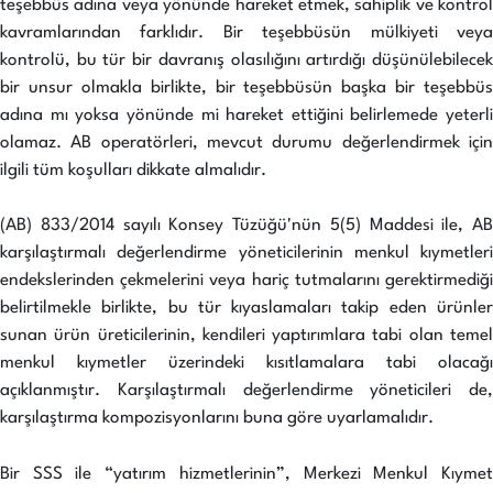
teşebbüs adına veya yönünde hareket etmek, sahiplik ve kontrol
kavramlarından farklıdır. Bir teşebbüsün mülkiyeti veya
kontrolü, bu tür bir davranış olasılığını artırdığı düşünülebilecek
bir unsur olmakla birlikte, bir teşebbüsün başka bir teşebbüs
adına mı yoksa yönünde mi hareket ettiğini belirlemede yeterli
olamaz. AB operatörleri, mevcut durumu değerlendirmek için
ilgili tüm koşulları dikkate almalıdır.
(AB) 833/2014 sayılı Konsey Tüzüğü'nün 5(5) Maddesi ile, AB
karşılaştırmalı değerlendirme yöneticilerinin menkul kıymetleri
endekslerinden çekmelerini veya hariç tutmalarını gerektirmediği
belirtilmekle birlikte, bu tür kıyaslamaları takip eden ürünler
sunan ürün üreticilerinin, kendileri yaptırımlara tabi olan temel
menkul kıymetler üzerindeki kısıtlamalara tabi olacağı
açıklanmıştır. Karşılaştırmalı değerlendirme yöneticileri de,
karşılaştırma kompozisyonlarını buna göre uyarlamalıdır.
Bir SSS ile “yatırım hizmetlerinin”, Merkezi Menkul Kıymet