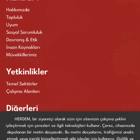
Hakkımızda
Topluluk
Uyum
Sosyal Sorumluluk
Davranış & Etik
İnsan Kaynakları
Müvekkillerimiz
Yetkinlikler
Temel Sektörler
Çalışma Alanları
Diğerleri
HERDEM, bir ziyaretçi olarak sizin için sitemizin çalışma şeklini
Yayınlarımız
iyileştirmek için çerezleri ve ilgili teknolojileri kullanır. Çerez, cihazınızda
Haberler ve Etkinlikler
depolanan bir metin dosyasıdır. Bu metin dosyalarını, trafiğimizi analiz
Bize Ulaşın
etmek veya içeriği kişiselleştirmek gibi işlevler için kullanırız. Gizlilik ve