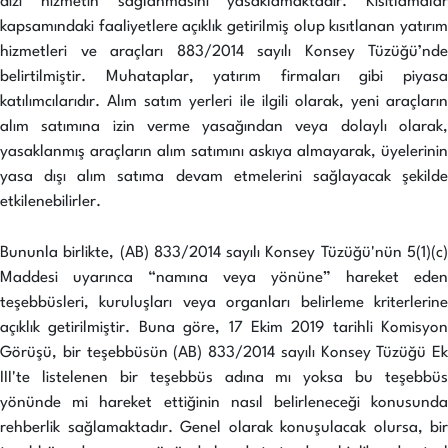
dizi hizmetin sağlanmasını yasaklamaktadır. Kısıtlamalar
kapsamındaki faaliyetlere açıklık getirilmiş olup kısıtlanan yatırım
hizmetleri ve araçları 883/2014 sayılı Konsey Tüzüğü’nde
belirtilmiştir. Muhataplar, yatırım firmaları gibi piyasa
katılımcılarıdır. Alım satım yerleri ile ilgili olarak, yeni araçların
alım satımına izin verme yasağından veya dolaylı olarak,
yasaklanmış araçların alım satımını askıya almayarak, üyelerinin
yasa dışı alım satıma devam etmelerini sağlayacak şekilde
etkilenebilirler.
Bununla birlikte, (AB) 833/2014 sayılı Konsey Tüzüğü'nün 5(1)(c)
Maddesi uyarınca “namına veya yönüne” hareket eden
teşebbüsleri, kuruluşları veya organları belirleme kriterlerine
açıklık getirilmiştir. Buna göre, 17 Ekim 2019 tarihli Komisyon
Görüşü, bir teşebbüsün (AB) 833/2014 sayılı Konsey Tüzüğü Ek
III'te listelenen bir teşebbüs adına mı yoksa bu teşebbüs
yönünde mi hareket ettiğinin nasıl belirleneceği konusunda
rehberlik sağlamaktadır. Genel olarak konuşulacak olursa, bir