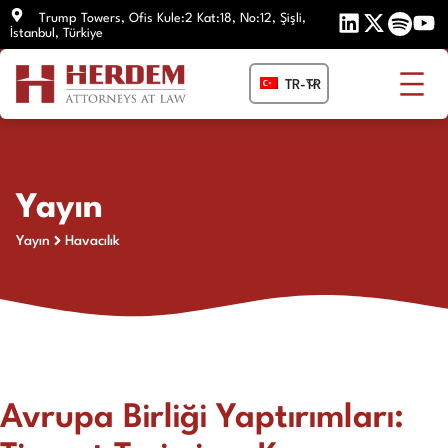
İçeriğe
Trump Towers, Ofis Kule:2 Kat:18, No:12, Şişli,
İstanbul, Türkiye
atla
TR-TR
Yayın
Yayın
Havacılık
Avrupa Birliği Yaptırımları: