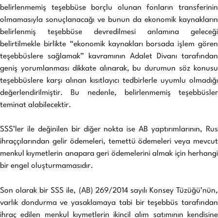
belirlenmemiş teşebbüse borçlu olunan fonların transferinin
olmamasıyla sonuçlanacağı ve bunun da ekonomik kaynakların
belirlenmiş teşebbüse devredilmesi anlamına geleceği
belirtilmekle birlikte “ekonomik kaynakları borsada işlem gören
teşebbüslere sağlamak” kavramının Adalet Divanı tarafından
geniş yorumlanması dikkate alınarak, bu durumun söz konusu
teşebbüslere karşı alınan kısıtlayıcı tedbirlerle uyumlu olmadığı
değerlendirilmiştir. Bu nedenle, belirlenmemiş teşebbüsler
teminat alabilecektir.
SSS’ler ile değinilen bir diğer nokta ise AB yaptırımlarının, Rus
ihraççılarından gelir ödemeleri, temettü ödemeleri veya mevcut
menkul kıymetlerin anapara geri ödemelerini almak için herhangi
bir engel oluşturmamasıdır.
Son olarak bir SSS ile, (AB) 269/2014 sayılı Konsey Tüzüğü’nün,
varlık dondurma ve yasaklamaya tabi bir teşebbüs tarafından
ihraç edilen menkul kıymetlerin ikincil alım satımının kendisine