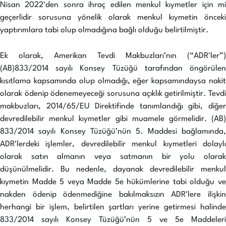
Nisan 2022'den sonra ihraç edilen menkul kıymetler için mi
geçerlidir sorusuna yönelik olarak menkul kıymetin önceki
yaptırımlara tabi olup olmadığına bağlı olduğu belirtilmiştir.
Ek olarak, Amerikan Tevdi Makbuzları’nın (“ADR'ler”)
(AB)833/2014 sayılı Konsey Tüzüğü tarafından öngörülen
kısıtlama kapsamında olup olmadığı, eğer kapsamındaysa nakit
olarak ödenip ödenemeyeceği sorusuna açıklık getirilmiştir. Tevdi
makbuzları, 2014/65/EU Direktifinde tanımlandığı gibi, diğer
devredilebilir menkul kıymetler gibi muamele görmelidir. (AB)
833/2014 sayılı Konsey Tüzüğü’nün 5. Maddesi bağlamında,
ADR'lerdeki işlemler, devredilebilir menkul kıymetleri dolaylı
olarak satın almanın veya satmanın bir yolu olarak
düşünülmelidir. Bu nedenle, dayanak devredilebilir menkul
kıymetin Madde 5 veya Madde 5e hükümlerine tabi olduğu ve
nakden ödenip ödenmediğine bakılmaksızın ADR'lere ilişkin
herhangi bir işlem, belirtilen şartları yerine getirmesi halinde
833/2014 sayılı Konsey Tüzüğü’nün 5 ve 5e Maddeleri