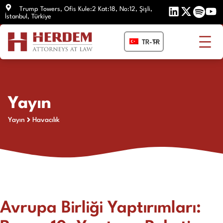
İçeriğe
Trump Towers, Ofis Kule:2 Kat:18, No:12, Şişli,
İstanbul, Türkiye
atla
TR-TR
Yayın
Yayın
Havacılık
Avrupa Birliği Yaptırımları: