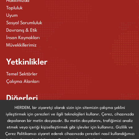
Hakkımızda
Topluluk
Uyum
Sosyal Sorumluluk
Davranış & Etik
İnsan Kaynakları
Müvekkillerimiz
Yetkinlikler
Temel Sektörler
Çalışma Alanları
Diğerleri
HERDEM, bir ziyaretçi olarak sizin için sitemizin çalışma şeklini
Yayınlarımız
iyileştirmek için çerezleri ve ilgili teknolojileri kullanır. Çerez, cihazınızda
Haberler ve Etkinlikler
depolanan bir metin dosyasıdır. Bu metin dosyalarını, trafiğimizi analiz
Bize Ulaşın
etmek veya içeriği kişiselleştirmek gibi işlevler için kullanırız. Gizlilik ve
Çerez Politikamızı ziyaret ederek cihazınızda çerezleri nasıl kullandığımızı