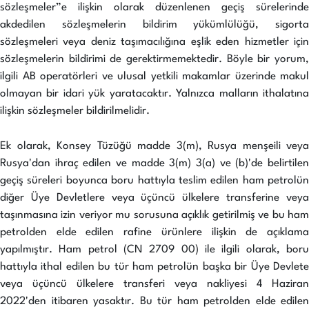
sözleşmeler”e ilişkin olarak düzenlenen geçiş sürelerinde
akdedilen sözleşmelerin bildirim yükümlülüğü, sigorta
sözleşmeleri veya deniz taşımacılığına eşlik eden hizmetler için
sözleşmelerin bildirimi de gerektirmemektedir. Böyle bir yorum,
ilgili AB operatörleri ve ulusal yetkili makamlar üzerinde makul
olmayan bir idari yük yaratacaktır. Yalnızca malların ithalatına
ilişkin sözleşmeler bildirilmelidir.
Ek olarak, Konsey Tüzüğü madde 3(m), Rusya menşeili veya
Rusya'dan ihraç edilen ve madde 3(m) 3(a) ve (b)'de belirtilen
geçiş süreleri boyunca boru hattıyla teslim edilen ham petrolün
diğer Üye Devletlere veya üçüncü ülkelere transferine veya
taşınmasına izin veriyor mu sorusuna açıklık getirilmiş ve bu ham
petrolden elde edilen rafine ürünlere ilişkin de açıklama
yapılmıştır. Ham petrol (CN 2709 00) ile ilgili olarak, boru
hattıyla ithal edilen bu tür ham petrolün başka bir Üye Devlete
veya üçüncü ülkelere transferi veya nakliyesi 4 Haziran
2022'den itibaren yasaktır. Bu tür ham petrolden elde edilen