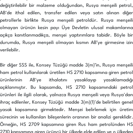
değiştirilebilir bir malzeme olduğundan, Rusya menşeili petrol,
AB'de ithal edilen, transfer edilen veya satın alınan diğer
petrollerle birlikte Rusya menşeili petroldür. Rusya menşeili
olmayan ürünün kesin payı Üye Devletin ulusal makamlarına
açıkça kanıtlanmadıkça, menşei yaptırımlara tabidir. Böyle bir
durumda, Rusya menşeili olmayan kısmın AB’ye girmesine izin
verilebilir.
Bir diğer SSS ile, Konsey Tüzüğü madde 3(m)’in, Rusya menşeili
ham petrol kullanılarak üretilen HS 2710 kapsamına giren petrol
ürünlerinin AB'ye ithalatını yasaklayıp yasaklamadığı
açıklanmıştır. Bu kapsamda, HS 2710 kapsamındaki petrol
ürünleri ile ilgili olarak, yalnızca Rusya menşeili veya Rusya'dan
ihraç edilenler, Konsey Tüzüğü madde 3(m)(1)'de belirtilen genel
yasak kapsamına girmektedir. Menşei belirlemek için üretim
sürecinin ve kullanılan bileşenlerin oranının bir analizi gereklidir.
Örneğin, HS 2709 kapsamına giren Rus ham petrolünden HS
2710 kapsamına giren üçüncü bir ülkede elde edilen ve o ülkeden