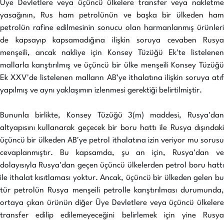
Üye Devletlere veya üçüncü ülkelere transfer veya nakletme
yasağının, Rus ham petrolünün ve başka bir ülkeden ham
petrolün rafine edilmesinin sonucu olan harmanlanmış ürünleri
de kapsayıp kapsamadığına ilişkin soruya cevaben Rusya
menşeili, ancak nakliye için Konsey Tüzüğü Ek'te listelenen
mallarla karıştırılmış ve üçüncü bir ülke menşeili Konsey Tüzüğü
Ek XXV'de listelenen malların AB’ye ithalatına ilişkin soruya atıf
yapılmış ve aynı yaklaşımın izlenmesi gerektiği belirtilmiştir.
Bununla birlikte, Konsey Tüzüğü 3(m) maddesi, Rusya'dan
altyapısını kullanarak geçecek bir boru hattı ile Rusya dışındaki
üçüncü bir ülkeden AB'ye petrol ithalatına izin veriyor mu sorusu
cevaplanmıştır. Bu kapsamda, şu an için, Rusya'dan ve
dolayısıyla Rusya'dan geçen üçüncü ülkelerden petrol boru hattı
ile ithalat kısıtlaması yoktur. Ancak, üçüncü bir ülkeden gelen bu
tür petrolün Rusya menşeili petrolle karıştırılması durumunda,
ortaya çıkan ürünün diğer Üye Devletlere veya üçüncü ülkelere
transfer edilip edilemeyeceğini belirlemek için yine Rusya