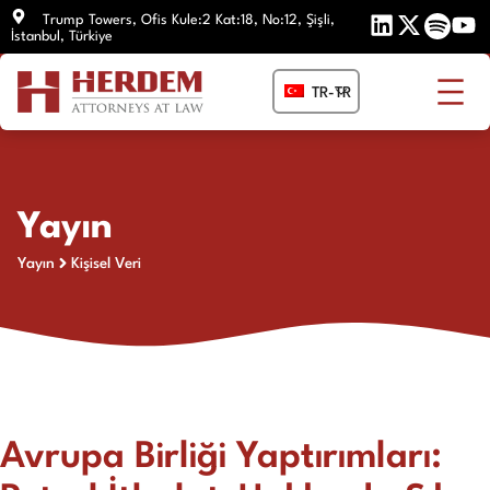
İçeriğe
Trump Towers, Ofis Kule:2 Kat:18, No:12, Şişli,
İstanbul, Türkiye
atla
TR-TR
Yayın
Yayın
Kişisel Veri
Avrupa Birliği Yaptırımları: