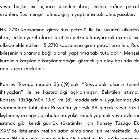
veya başka bir üçüncü ülkeden ihraç edilen rafine petrol
ürünleri, Rus menşeili olmadığı için yaptırıma tabi olmayacaktır.
HS 2710 kapsamına giren Rus petrolü ile bu üçüncü ülkeden
ihraç edilen yerel olarak üretilen petrolü karıştırarak üçüncü bir
ülkede elde edilen HS 2710 kapsamına giren petrol ürünleri, Rus
bileşeninin oranına bağlı olarak yaptırıma tabi tutulabilir. Menşei
kuralının karşılanıp karşılanmadığını görmek için olay bazında bir
analiz gerekmektedir.
Konsey Tüzüğü madde 3(m)(9)'daki “Rusya'daki alıcının temel
ihtiyaçları” ile ne kastedildiği açıklanmıştır. Belirtilen istisna,
Konsey Tüzüğü’nün 13(c) ve (d) maddelerinin uygulanmasıyla
yaptırımlara tabi olan Rusya'da yerleşik AB gerçek veya tüzel
kişilerine, örneğin, arabalarına yakıt ikmali yapmak veya evlerini
ısıtmak gibi kendi günlük tüketimleri için Konsey Tüzüğü Ek
XXV'de listelenen malları satın almalarına izin vermektedir. Bu
genellikle Rusya'yı ziyaret eden AB turistleri, Rusya'da yaşayan