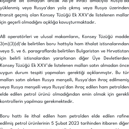
kişiliğine ait olmayan ancak AB'ye ihracı amacıyla Rusya'da
yüklenmiş veya Rusya'dan yola çıkmış veya Rusya üzerinden
transit geçmiş olan Konsey Tüzüğü Ek XXV'de listelenen mallar
için geçerli olmadığını açıklığa kavuşturmaktadır.
AB operatörleri ve ulusal makamların, Konsey Tüzüğü madde
3(m)(3)(d)'de belirtilen boru hattıyla ham ithalat istisnalarından
veya 5. ve 6. paragraflarda belirtilen Bulgaristan ve Hırvatistan
için belirli istisnalardan yararlanan diğer Üye Devletlerden
Konsey Tüzüğü Ek XXV'de listelenen malları satın almadan önce
uygun durum tespiti yapmaları gerektiği açıklanmıştır. Bu tür
malları satın alırken Rusya menşeili, Rusya'dan ihraç edilmemiş
veya Rusya menşeili veya Rusya'dan ihraç edilen ham petrolden
elde edilen petrol ürünü olmadığından emin olmak için gerekli
kontrollerin yapılması gerekmektedir.
Boru hattı ile ithal edilen ham petrolden elde edilen rafine
edilmiş petrol ürünlerinin 5 Şubat 2023 tarihinden itibaren diğer