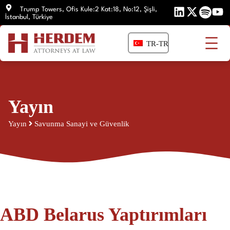
İçeriğe
Trump Towers, Ofis Kule:2 Kat:18, No:12, Şişli,
İstanbul, Türkiye
atla
TR-TR
Yayın
Yayın
Savunma Sanayi ve Güvenlik
ABD Belarus Yaptırımları