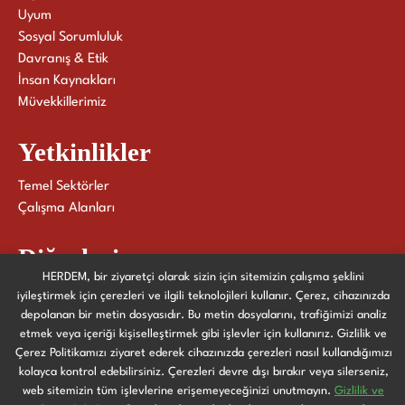
Uyum
Sosyal Sorumluluk
Davranış & Etik
İnsan Kaynakları
Müvekkillerimiz
Yetkinlikler
Temel Sektörler
Çalışma Alanları
Diğerleri
HERDEM, bir ziyaretçi olarak sizin için sitemizin çalışma şeklini
Yayınlarımız
iyileştirmek için çerezleri ve ilgili teknolojileri kullanır. Çerez, cihazınızda
Haberler ve Etkinlikler
depolanan bir metin dosyasıdır. Bu metin dosyalarını, trafiğimizi analiz
etmek veya içeriği kişiselleştirmek gibi işlevler için kullanırız. Gizlilik ve
Bize Ulaşın
Çerez Politikamızı ziyaret ederek cihazınızda çerezleri nasıl kullandığımızı
kolayca kontrol edebilirsiniz. Çerezleri devre dışı bırakır veya silerseniz,
web sitemizin tüm işlevlerine erişemeyeceğinizi unutmayın.
Gizlilik ve
Gizlilik ve Çerez Politikası