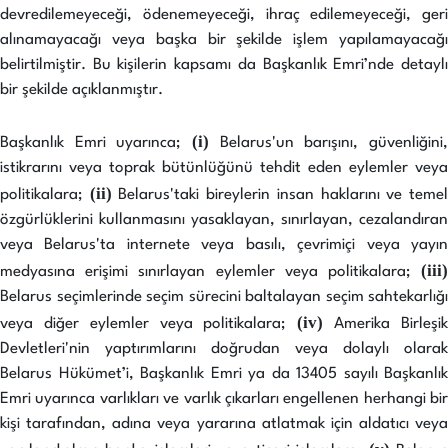
devredilemeyeceği, ödenemeyeceği, ihraç edilemeyeceği, geri
alınamayacağı veya başka bir şekilde işlem yapılamayacağı
belirtilmiştir. Bu kişilerin kapsamı da Başkanlık Emri’nde detaylı
bir şekilde açıklanmıştır.
(i)
Başkanlık Emri uyarınca;
Belarus'un barışını, güvenliğini,
istikrarını veya toprak bütünlüğünü tehdit eden eylemler veya
(ii)
politikalara;
Belarus'taki bireylerin insan haklarını ve teme
özgürlüklerini kullanmasını yasaklayan, sınırlayan, cezalandıran
veya Belarus'ta internete veya basılı, çevrimiçi veya yayın
(iii
medyasına erişimi sınırlayan eylemler veya politikalara;
Belarus seçimlerinde seçim sürecini baltalayan seçim sahtekarlığı
(iv)
veya diğer eylemler veya politikalara;
Amerika Birleşi
Devletleri'nin yaptırımlarını doğrudan veya dolaylı olarak
Belarus Hükümet’i, Başkanlık Emri ya da 13405 sayılı Başkanlık
Emri uyarınca varlıkları ve varlık çıkarları engellenen herhangi bir
kişi tarafından, adına veya yararına atlatmak için aldatıcı veya