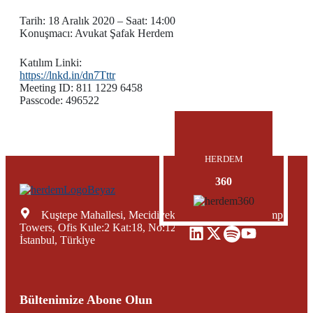
Tarih: 18 Aralık 2020 – Saat: 14:00
Konuşmacı: Avukat Şafak Herdem
Katılım Linki:
https://lnkd.in/dn7Tttr
Meeting ID: 811 1229 6458
Passcode: 496522
HERDEM
360
Kuştepe Mahallesi, Mecidiyeköy Yolu Caddesi, Trump
Towers, Ofis Kule:2 Kat:18, No:12, Şişli Mecidiyeköy,
İstanbul, Türkiye
Bültenimize Abone Olun