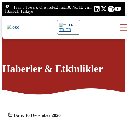
İçeriğe
Trump Towers, Ofis Kule:2 Kat:18, No:12, Şişli,
atla
İstanbul, Türkiye
TR-TR
Haberler & Etkinlikler
Date: 10 December 2020